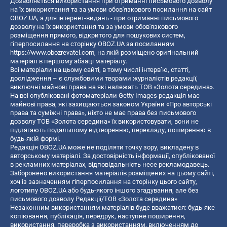
Дозволяється використання при отриманні письмового дозволу
на їх використання та за умови обов'язкового посилання на сайт
OBOZ.UA, а для інтернет-видань - при отриманні письмового
дозволу на їх використання та за умови обов'язкового
розміщення прямого, відкритого для пошукових систем,
гіперпосилання на сторінку OBOZ.UA за посиланням
https://www.obozrevatel.com
, на якій розміщено оригінальний
матеріал в першому абзаці матеріалу.
Всі матеріали на цьому сайті, в тому числі інтерв’ю, статті,
дослідження – є службовими творами журналістів редакції,
виключні майнові права на які належать ТОВ «Золота середина».
На всі опубліковані фотоматеріали Getty Images редакція має
майнові права, які захищаються законом України «Про авторські
права та суміжні права», ніхто не має права без письмового
дозволу ТОВ «Золота середина» їх використовувати, вони не
підлягають подальшому відтворенню, перекладу, поширенню в
будь-якій формі.
Редакція OBOZ.UA може не поділяти точку зору, викладену в
авторському матеріалі. За достовірність інформації, опублікованої
в рекламних матеріалах, відповідальність несе рекламодавець.
Заборонено використання матеріалів розміщених на цьому сайті,
хоч із зазначенням гіперпосилання на сторінку цього сайту,
логотипу OBOZ.UA або будь-якого іншого згадування, але без
письмового дозволу Редакції/ТОВ «Золота середина»
Незаконним використанням матеріалів буде вважатися: будь-яке
копiювання, публiкацiя, передрук, наступне поширення,
використання, переробка з використанням, включенням до