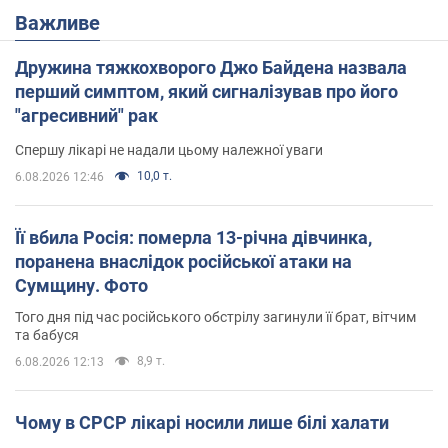
Важливе
Дружина тяжкохворого Джо Байдена назвала
перший симптом, який сигналізував про його
"агресивний" рак
Спершу лікарі не надали цьому належної уваги
10,0 т.
6.08.2026 12:46
Її вбила Росія: померла 13-річна дівчинка,
поранена внаслідок російської атаки на
Сумщину. Фото
Того дня під час російського обстрілу загинули її брат, вітчим
та бабуся
8,9 т.
6.08.2026 12:13
Чому в СРСР лікарі носили лише білі халати