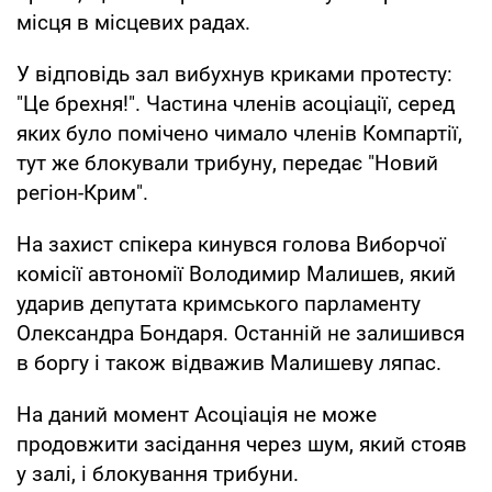
місця в місцевих радах.
У відповідь зал вибухнув криками протесту:
"Це брехня!". Частина членів асоціації, серед
яких було помічено чимало членів Компартії,
тут же блокували трибуну, передає "Новий
регіон-Крим".
На захист спікера кинувся голова Виборчої
комісії автономії Володимир Малишев, який
ударив депутата кримського парламенту
Олександра Бондаря. Останній не залишився
в боргу і також відважив Малишеву ляпас.
На даний момент Асоціація не може
продовжити засідання через шум, який стояв
у залі, і блокування трибуни.