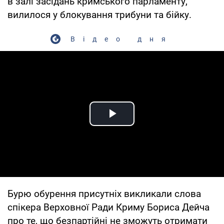
в залі засідань кримського парламенту,
вилилося у блокування трибуни та бійку.
Відео дня
Play Video
Бурю обурення присутніх викликали слова
спікера Верховної Ради Криму Бориса Дейча
про те, що безпартійні не зможуть отримати