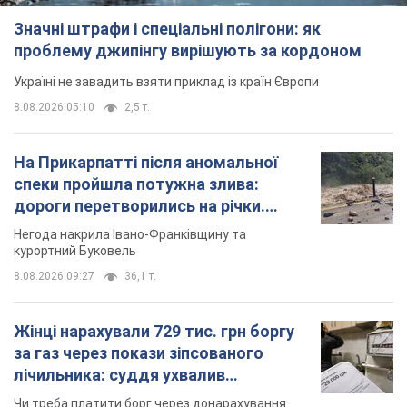
Значні штрафи і спеціальні полігони: як
проблему джипінгу вирішують за кордоном
Україні не завадить взяти приклад із країн Європи
8.08.2026 05:10
2,5 т.
На Прикарпатті після аномальної
спеки пройшла потужна злива:
дороги перетворились на річки.
Відео
Негода накрила Івано-Франківщину та
курортний Буковель
8.08.2026 09:27
36,1 т.
Жінці нарахували 729 тис. грн боргу
за газ через покази зіпсованого
лічильника: суддя ухвалив
неочікуване рішення
Чи треба платити борг через донарахування