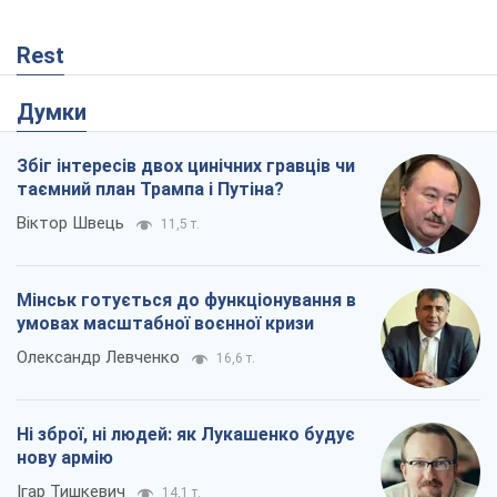
Rest
Думки
Збіг інтересів двох цинічних гравців чи
таємний план Трампа і Путіна?
Віктор Швець
11,5 т.
Мінськ готується до функціонування в
умовах масштабної воєнної кризи
Олександр Левченко
16,6 т.
Ні зброї, ні людей: як Лукашенко будує
нову армію
Ігар Тишкевич
14,1 т.