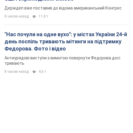
Держдеп вже поставив до відома американський Конгрес
8 часов назад
11,8 т.
"Нас почули на одне вухо": у містах України 24-й
день поспіль тривають мітинги на підтримку
Федорова. Фото і відео
Антиурядові виступи з вимогою повернути Федорова досі
тривають
8 часов назад
4,6 т.