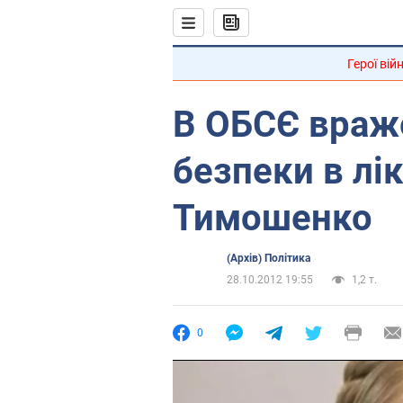
Герої вій
В ОБСЄ враж
безпеки в лік
Тимошенко
(Архів) Політика
28.10.2012 19:55
1,2 т.
0