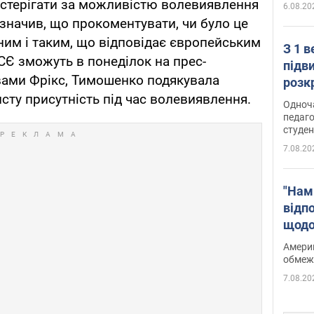
стерігати за можливістю волевиявлення
6.08.20
значив, що прокоментувати, чи було це
им і таким, що відповідає європейським
З 1 
БСЄ зможуть в понеділок на прес-
підв
овами Фрікс, Тимошенко подякувала
розк
сту присутність під час волевиявлення.
Одноч
педаго
студен
7.08.20
"Нам
відп
щодо
Patri
Америк
обмеж
7.08.20