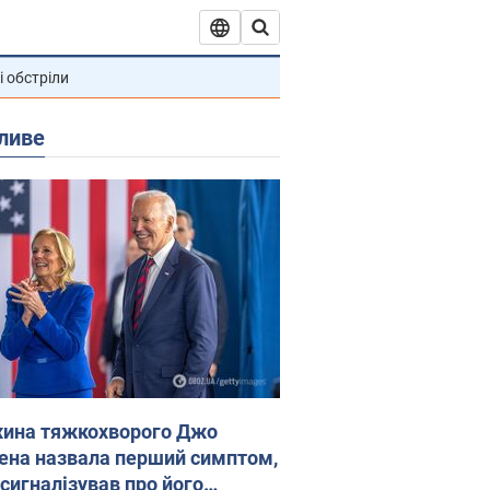
і обстріли
ливе
ина тяжкохворого Джо
ена назвала перший симптом,
 сигналізував про його