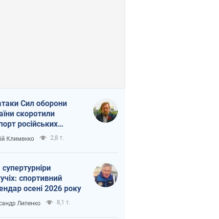
атаки Сил оборони
аїни скоротили
порт російських
топродуктів
2,8 т.
ій Клименко
 супертурніри
учіх: спортивний
ендар осені 2026 року
8,1 т.
сандр Липенко