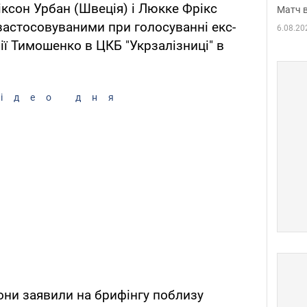
іксон Урбан (Швеція) і Люкке Фрікс
Матч в
застосовуваними при голосуванні екс-
6.08.20
ії Тимошенко в ЦКБ "Укрзалізниці" в
ідео дня
вони заявили на брифінгу поблизу