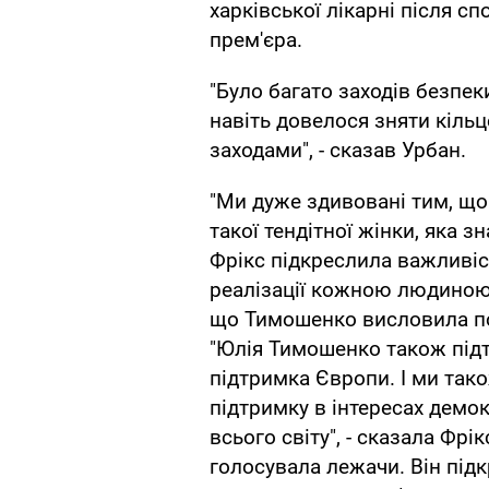
харківської лікарні після с
прем'єра.
"Було багато заходів безпек
навіть довелося зняти кіль
заходами", - сказав Урбан.
"Ми дуже здивовані тим, що
такої тендітної жінки, яка зн
Фрікс підкреслила важливіс
реалізації кожною людиною 
що Тимошенко висловила под
"Юлія Тимошенко також підт
підтримка Європи. І ми так
підтримку в інтересах демок
всього світу", - сказала Фр
голосувала лежачи. Він під