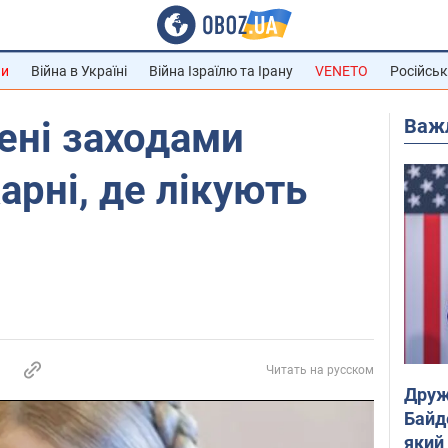
ни
Війна в Україні
Війна Ізраїлю та Ірану
VENETO
Російськ
Важ
ені заходами
арні, де лікують
Читать на русском
Друж
Байд
який