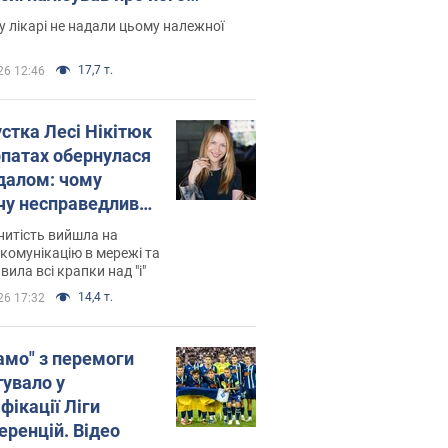
есивний" рак
 лікарі не надали цьому належної
17,7 т.
26 12:46
устка Лесі Нікітюк
рпатах обернулася
далом: чому
чу несправедливо
йтили
нитість вийшла на
комунікацію в мережі та
вила всі крапки над "і"
14,4 т.
26 17:32
амо" з перемоги
тувало у
фікації Ліги
еренцій. Відео