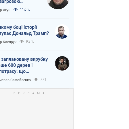
 загрозою
тична логістика
11,0 т.
ор Ягун
якому боці історії
тупає Дональд Трамп?
9,3 т.
ор Каспрук
 заплановану вирубку
ьше 600 дерев і
лотрасу: що
бувається на Теремках
771
ислав Самойленко
иєві