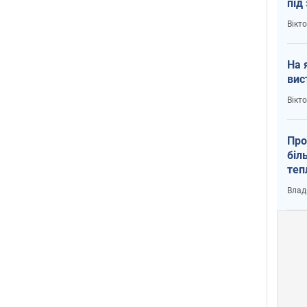
під
кри
Вікт
На 
вис
Вікт
Про
біл
теп
від
Влад
у К