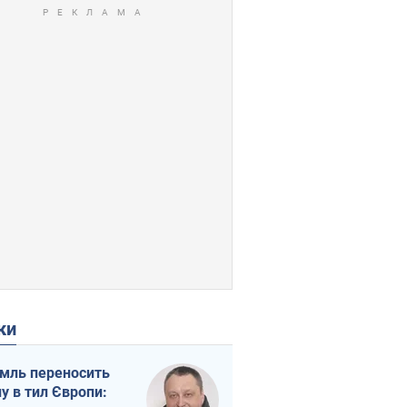
ки
мль переносить
ну в тил Європи: