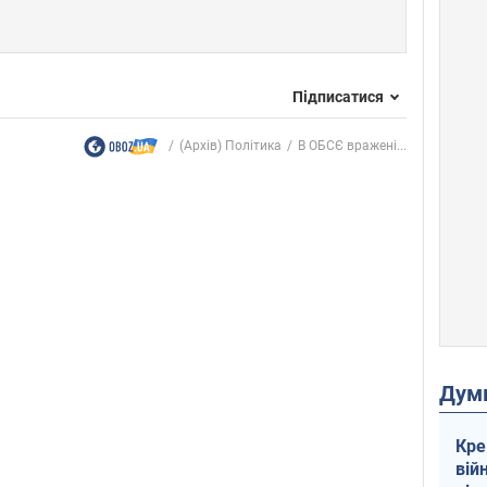
Підписатися
(Архів) Політика
В ОБСЄ вражені...
Дум
Кре
вій