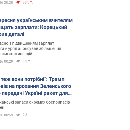
88,5 т.
26 20:20
вересня українським вчителям
ищать зарплати: Корецький
рив деталі
асно з підвищенням зарплат
гам уряд анонсував збільшення
тських стипендій
6,2 т.
26 00:29
 теж вони потрібні": Трамп
овів на прохання Зеленського
 передачі Україні ракет для
ot
анські запаси окремих боєприпасів
ені
2,3 т.
26 00:59