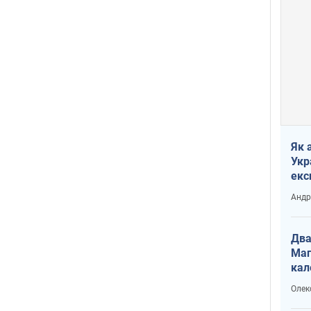
Як 
Укр
екс
наф
Андр
Два
Маг
кал
Олек