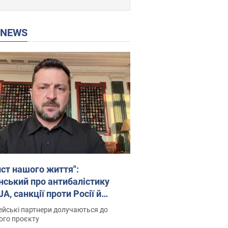
P NEWS
ист нашого життя":
нський про антибалістику
A, санкції проти Росії й
имку аграріїв. Відео
йські партнери долучаються до
ого проєкту