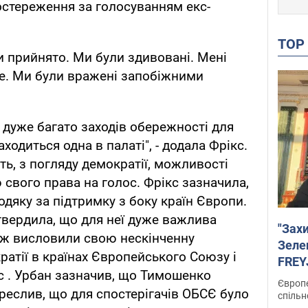
постереження за голосуванням екс-
TO
и прийнято. Ми були здивовані. Мені
це. Ми були вражені запобіжними
 дуже багато заходів обережності для
аходиться одна в палаті", - додала Фрікс.
ть, з погляду демократії, можливості
свого права на голос. Фрікс зазначила,
яку за підтримку з боку країн Європи.
вердила, що для неї дуже важлива
"Зах
ож висловили свою нескінченну
Зеле
ратії в країнах Європейського Союзу і
FREYJ
ікс . Урбан зазначив, що Тимошенко
підтр
Європе
креслив, що для спостерігачів ОБСЄ було
спільн