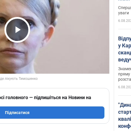
"агр
Спершу
уваги
6.08.20
Play Video
Відп
у Ка
скан
веду
захе
Знаме
пряму 
розста
6.08.20
сі головного — підпишіться на Новини на
"Дин
стар
Підписатися
квалі
конф