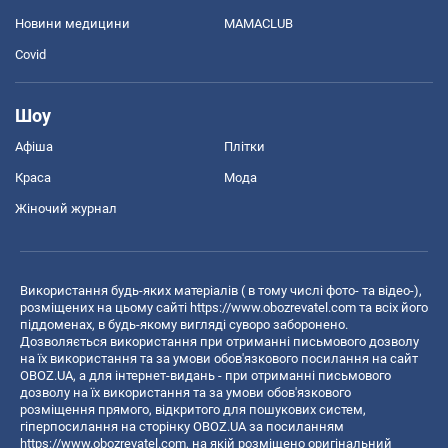
Новини медицини
MAMACLUB
Covid
Шоу
Афіша
Плітки
Краса
Мода
Жіночий журнал
Використання будь-яких матеріалів ( в тому числі фото- та відео-),
розміщених на цьому сайті
https://www.obozrevatel.com
та всіх його
піддоменах, в будь-якому вигляді суворо заборонено.
Дозволяється використання при отриманні письмового дозволу
на їх використання та за умови обов'язкового посилання на сайт
OBOZ.UA, а для інтернет-видань - при отриманні письмового
дозволу на їх використання та за умови обов'язкового
розміщення прямого, відкритого для пошукових систем,
гіперпосилання на сторінку OBOZ.UA за посиланням
https://www.obozrevatel.com
, на якій розміщено оригінальний