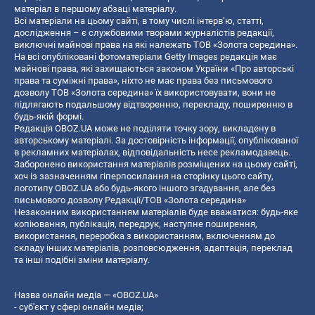
матеріал в першому абзаці матеріалу.
Всі матеріали на цьому сайті, в тому числі інтерв’ю, статті,
дослідження – є службовими творами журналістів редакції,
виключні майнові права на які належать ТОВ «Золота середина».
На всі опубліковані фотоматеріали Getty Images редакція має
майнові права, які захищаються законом України «Про авторські
права та суміжні права», ніхто не має права без письмового
дозволу ТОВ «Золота середина» їх використовувати, вони не
підлягають подальшому відтворенню, перекладу, поширенню в
будь-якій формі.
Редакція OBOZ.UA може не поділяти точку зору, викладену в
авторському матеріалі. За достовірність інформації, опублікованої
в рекламних матеріалах, відповідальність несе рекламодавець.
Заборонено використання матеріалів розміщених на цьому сайті,
хоч із зазначенням гіперпосилання на сторінку цього сайту,
логотипу OBOZ.UA або будь-якого іншого згадування, але без
письмового дозволу Редакції/ТОВ «Золота середина»
Незаконним використанням матеріалів буде вважатися: будь-яке
копiювання, публiкацiя, передрук, наступне поширення,
використання, переробка з використанням, включенням до
складу інших матеріалів, розповсюдження, адаптація, переклад
та інші подібні зміни матеріалу.
Назва онлайн медіа — «OBOZ.UA»
- суб'єкт у сфері онлайн медіа;