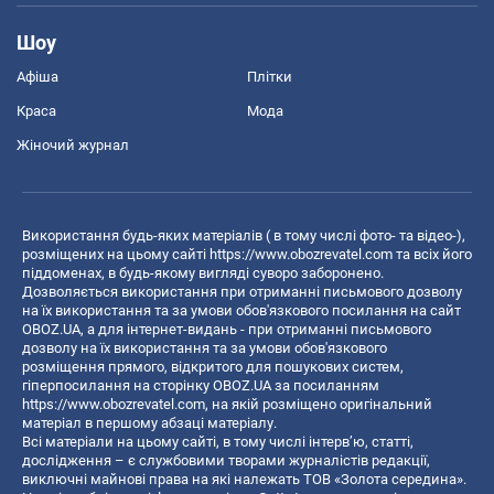
Шоу
Афіша
Плітки
Краса
Мода
Жіночий журнал
Використання будь-яких матеріалів ( в тому числі фото- та відео-),
розміщених на цьому сайті
https://www.obozrevatel.com
та всіх його
піддоменах, в будь-якому вигляді суворо заборонено.
Дозволяється використання при отриманні письмового дозволу
на їх використання та за умови обов'язкового посилання на сайт
OBOZ.UA, а для інтернет-видань - при отриманні письмового
дозволу на їх використання та за умови обов'язкового
розміщення прямого, відкритого для пошукових систем,
гіперпосилання на сторінку OBOZ.UA за посиланням
https://www.obozrevatel.com
, на якій розміщено оригінальний
матеріал в першому абзаці матеріалу.
Всі матеріали на цьому сайті, в тому числі інтерв’ю, статті,
дослідження – є службовими творами журналістів редакції,
виключні майнові права на які належать ТОВ «Золота середина».