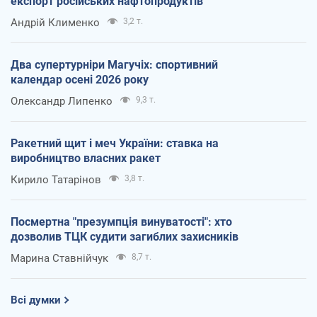
експорт російських нафтопродуктів
Андрій Клименко
3,2 т.
Два супертурніри Магучіх: спортивний
календар осені 2026 року
Олександр Липенко
9,3 т.
Ракетний щит і меч України: ставка на
виробництво власних ракет
Кирило Татарінов
3,8 т.
Посмертна "презумпція винуватості": хто
дозволив ТЦК судити загиблих захисників
Марина Ставнійчук
8,7 т.
Всі думки