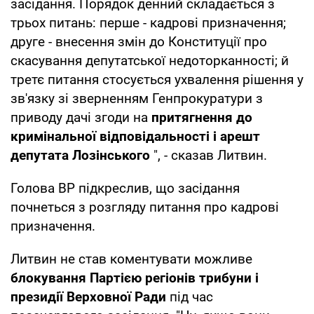
засідання. Порядок денний складається з
трьох питань: перше - кадрові призначення;
друге - внесення змін до Конституції про
скасування депутатської недоторканності; й
третє питання стосується ухвалення рішення у
зв'язку зі зверненням Генпрокуратури з
приводу дачі згоди на
притягнення до
кримінальної відповідальності і арешт
депутата Лозінського
", - сказав Литвин.
Голова ВР підкреслив, що засідання
почнеться з розгляду питання про кадрові
призначення.
Литвин не став коментувати можливе
блокування Партією регіонів трибуни і
президії Верховної Ради
під час