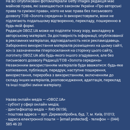
На всі опубліковані фотоматеріали Getty Images редакція має
майнові права, які захищаються законом України «Про авторські
права та суміжні права», ніхто не має права без письмового
дозволу ТОВ «Золота середина» їх використовувати, вони не
підлягають подальшому відтворенню, перекладу, поширенню в
будь-якій формі.
Редакція OBOZ.UA може не поділяти точку зору, викладену в
авторському матеріалі. За достовірність інформації, опублікованої
в рекламних матеріалах, відповідальність несе рекламодавець.
Заборонено використання матеріалів розміщених на цьому сайті,
хоч із зазначенням гіперпосилання на сторінку цього сайту,
логотипу OBOZ.UA або будь-якого іншого згадування, але без
письмового дозволу Редакції/ТОВ «Золота середина»
Незаконним використанням матеріалів буде вважатися: будь-яке
копiювання, публiкацiя, передрук, наступне поширення,
використання, переробка з використанням, включенням до
складу інших матеріалів, розповсюдження, адаптація, переклад
та інші подібні зміни матеріалу.
Назва онлайн медіа — «OBOZ.UA»
- суб'єкт у сфері онлайн медіа;
- ідентифікатор медіа — R40-06156;
- поштова адреса — вул. Деревообробна, буд. 7, м. Київ, 01013;
- адреса електронної пошти —
[email protected]
; - телефон — (044)
585 46 20