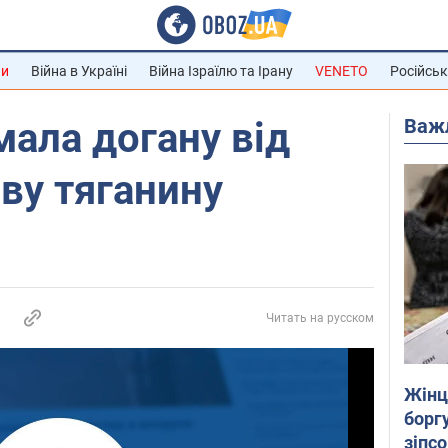
ни
Війна в Україні
Війна Ізраїлю та Ірану
VENETO
Російськ
Важ
мала догану від
ву тяганину
Читать на русском
Жінці
боргу
зіпс