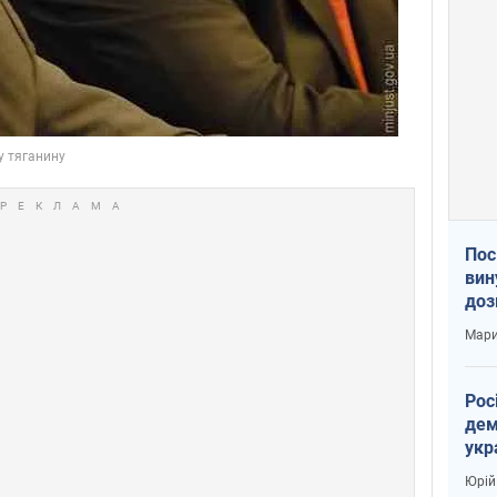
Пос
вин
доз
заг
Мари
Рос
дем
укр
вар
Юрій