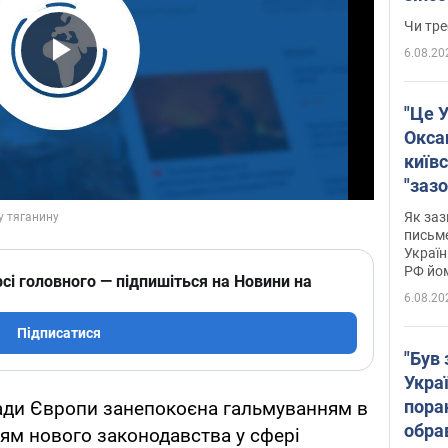
ухва
Чи тре
6.08.20
Play Video
"Це У
Окса
київс
"зазо
навіт
Як заз
знав,
письм
Україн
гено
РФ йо
сі головного — підпишіться на Новини на
6.08.20
Підписатися
"Був 
Укра
пора
ди Європи занепокоєна гальмуванням в
обра
ням нового законодавства у сфері