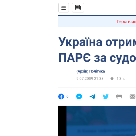
Герої вій
Україна отри
ПАРЄ за судо
(Архів) Політика
9.07.2009 21:38
1,3 т.
0