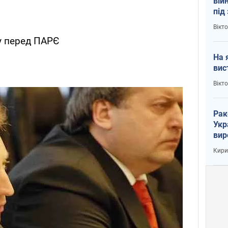
вій
під
кри
Вікт
ну перед ПАРЄ
На 
вис
Вікт
Рак
Укр
вир
рак
Кири