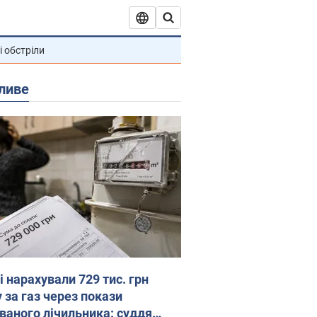
і обстріли
ливе
 нарахували 729 тис. грн
 за газ через покази
ованого лічильника: суддя