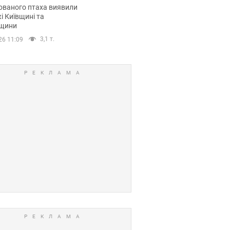
повий маршрут.
ованого птаха виявили
і Київщині та
щини
3,1 т.
26 11:09