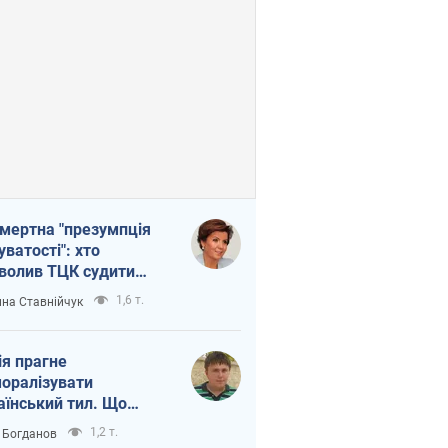
мертна "презумпція
уватості": хто
волив ТЦК судити
иблих захисників
1,6 т.
на Ставнійчук
ія прагне
оралізувати
аїнський тил. Що
то собі нагадати
1,2 т.
 Богданов