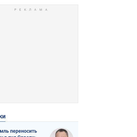
ки
мль переносить