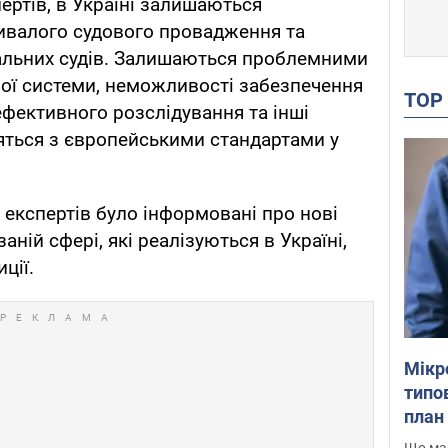
ертів, в Україні залишаються
валого судового провадження та
альних судів. Залишаються проблемними
ої системи, неможливості забезпечення
TO
ефективного розслідування та інші
сяться з європейськими стандартами у
х експертів було інформовані про нові
заній сфері, які реалізуються в Україні,
ції.
Мікр
типов
план 
Що маю