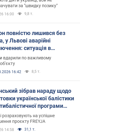
ачувати за "швидку позику"
9,8 т.
26 16:00
он повністю лишився без
а, у Львові аварійні
лючення: ситуація в
госистемі 6 серпня
ни вдарили по важливому
об'єкту
8,5 т.
8.2026 16:42
нський зібрав нараду щодо
товки української балістики
JA: які рішення готуються
і розраховують на успішне
шення проєкту FREYJA
31,1 т.
26 14:58