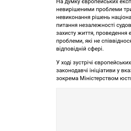
На думку європейських експ
невирішеними проблеми три
невиконання рішень націон
питання незалежності судов
захисту життя, проведення 
проблеми, які не співвідно
відповідній сфері.
У ході зустрічі європейськи
законодавчі ініціативи у вка
зокрема Міністерством юсти