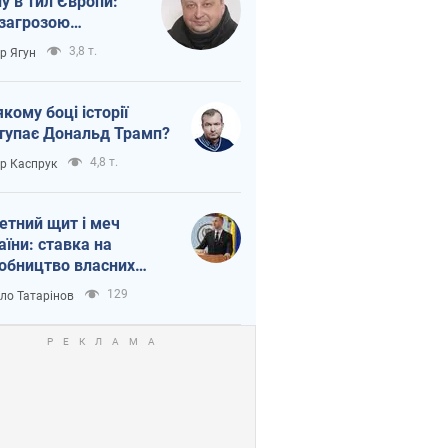
ну в тил Європи:
 загрозою
тична логістика
3,8 т.
ор Ягун
якому боці історії
тупає Дональд Трамп?
4,8 т.
ор Каспрук
етний щит і меч
аїни: ставка на
обництво власних
ет
129
ло Татарінов