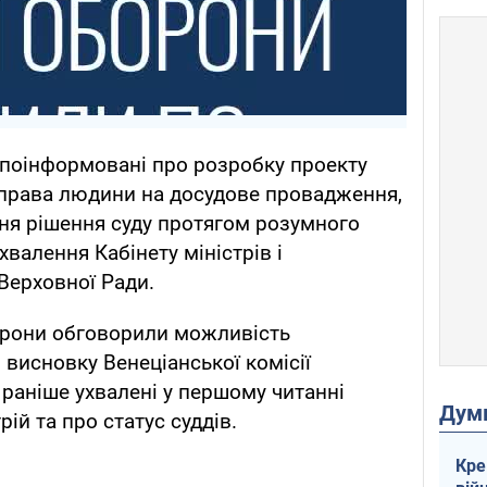
 поінформовані про розробку проекту
 права людини на досудове провадження,
ня рішення суду протягом розумного
хвалення Кабінету міністрів і
Верховної Ради.
сторони обговорили можливість
висновку Венеціанської комісії
 раніше ухвалені у першому читанні
Дум
ій та про статус суддів.
Кре