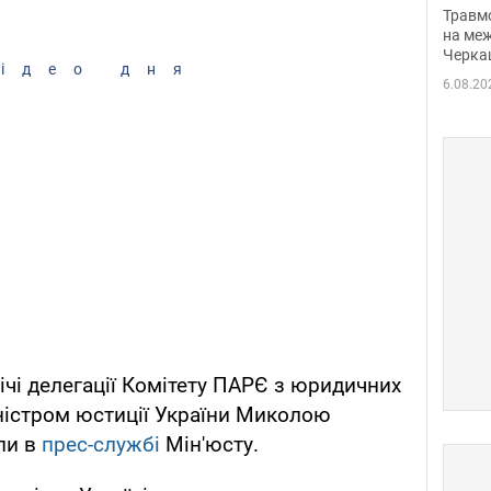
нети
Травм
Фото
на меж
Черка
ідео дня
6.08.20
ічі делегації Комітету ПАРЄ з юридичних
ністром юстиції України Миколою
ли в
прес-службі
Мін'юсту.