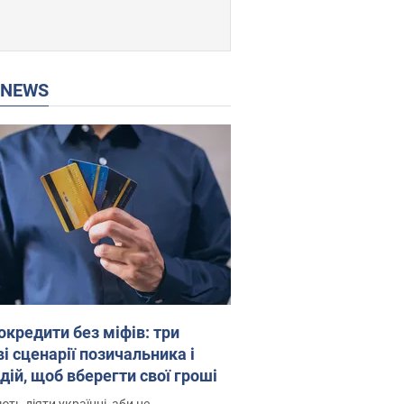
P NEWS
окредити без міфів: три
і сценарії позичальника і
дій, щоб вберегти свої гроші
ть діяти українці, аби не