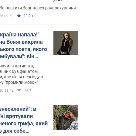
лив неочікуване рішення
ба платити борг через донарахування
11,9 т.
26 09:53
країна напала!"
на Вояж викрила
ького поета, якого
мбували": він
ь російської не
начила артистка,
 а тепер хоче
енник був фанатом
и, але після переїзду в
циду українців
му "промили мозок"
8,4 т.
26 11:42
знесилений": в
їні врятували
неного грифа, який
в для себе