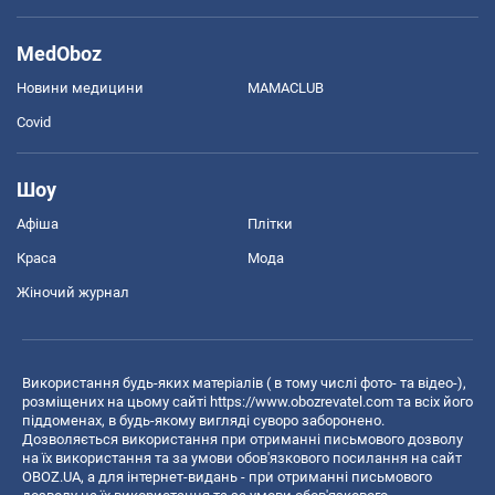
MedOboz
Новини медицини
MAMACLUB
Covid
Шоу
Афіша
Плітки
Краса
Мода
Жіночий журнал
Використання будь-яких матеріалів ( в тому числі фото- та відео-),
розміщених на цьому сайті
https://www.obozrevatel.com
та всіх його
піддоменах, в будь-якому вигляді суворо заборонено.
Дозволяється використання при отриманні письмового дозволу
на їх використання та за умови обов'язкового посилання на сайт
OBOZ.UA, а для інтернет-видань - при отриманні письмового