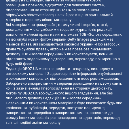
дозволу на їх використання та за умови обов'язкового
розміщення прямого, відкритого для пошукових систем,
гіперпосилання на сторінку OBOZ.UA за посиланням
https://www.obozrevatel.com
, на якій розміщено оригінальний
матеріал в першому абзаці матеріалу.
Всі матеріали на цьому сайті, в тому числі інтерв’ю, статті,
дослідження – є службовими творами журналістів редакції,
виключні майнові права на які належать ТОВ «Золота середина».
На всі опубліковані фотоматеріали Getty Images редакція має
майнові права, які захищаються законом України «Про авторські
права та суміжні права», ніхто не має права без письмового
дозволу ТОВ «Золота середина» їх використовувати, вони не
підлягають подальшому відтворенню, перекладу, поширенню в
будь-якій формі.
Редакція OBOZ.UA може не поділяти точку зору, викладену в
авторському матеріалі. За достовірність інформації, опублікованої
в рекламних матеріалах, відповідальність несе рекламодавець.
Заборонено використання матеріалів розміщених на цьому сайті,
хоч із зазначенням гіперпосилання на сторінку цього сайту,
логотипу OBOZ.UA або будь-якого іншого згадування, але без
письмового дозволу Редакції/ТОВ «Золота середина»
Незаконним використанням матеріалів буде вважатися: будь-яке
копiювання, публiкацiя, передрук, наступне поширення,
використання, переробка з використанням, включенням до
складу інших матеріалів, розповсюдження, адаптація, переклад
та інші подібні зміни матеріалу.