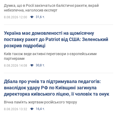
Думка, що в Росії закінчаться балістичні ракети, вкрай
небезпечна, наголосив експерт
31,6 т.
8.08.2026 12:00
Україна має домовленості на щомісячну
поставку ракет до Patriot від США: Зеленський
розкрив подробиці
Київ також веде активні переговори з європейськими
партнерами
30,8 т.
8.08.2026 14:08
Дбала про учнів та підтримувала педагогів:
внаслідок удару РФ по Київщині загинула
директорка київського ліцею, її чоловік та онук
Вічна пам'ять жертвам російського терору
16,4 т.
8.08.2026 13:32