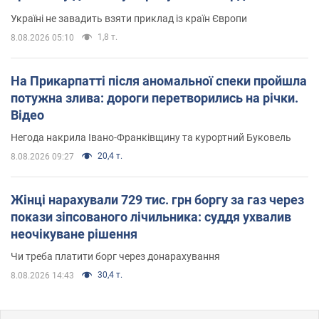
Україні не завадить взяти приклад із країн Європи
1,8 т.
8.08.2026 05:10
На Прикарпатті після аномальної спеки пройшла
потужна злива: дороги перетворились на річки.
Відео
Негода накрила Івано-Франківщину та курортний Буковель
20,4 т.
8.08.2026 09:27
Жінці нарахували 729 тис. грн боргу за газ через
покази зіпсованого лічильника: суддя ухвалив
неочікуване рішення
Чи треба платити борг через донарахування
30,4 т.
8.08.2026 14:43