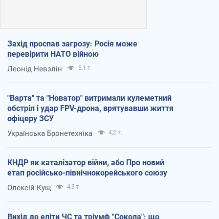
Захід проспав загрозу: Росія може
перевірити НАТО війною
Леонід Невзлін
5,1 т.
"Варта" та "Новатор" витримали кулеметний
обстріл і удар FPV-дрона, врятувавши життя
офіцеру ЗСУ
Українська Бронетехніка
4,2 т.
КНДР як каталізатор війни, або Про новий
етап російсько-північнокорейського союзу
Олексій Кущ
4,3 т.
Вихід до еліти ЧС та тріумф "Сокола": що