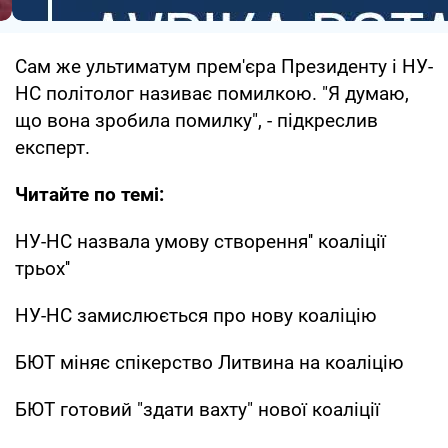
Сам же ультиматум прем'єра Президенту і НУ-
НС політолог називає помилкою. "Я думаю,
що вона зробила помилку", - підкреслив
експерт.
Читайте по темі:
НУ-НС назвала умову створення'' коаліції
трьох''
НУ-НС замислюється про нову коаліцію
БЮТ міняє спікерство Литвина на коаліцію
БЮТ готовий "здати вахту" нової коаліції