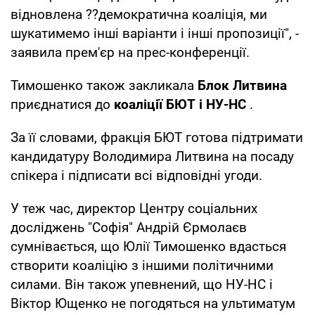
відновлена ??демократична коаліція, ми
шукатимемо інші варіанти і інші пропозиції", -
заявила прем'єр на прес-конференції.
Тимошенко також закликала
Блок Литвина
приєднатися до
коаліції БЮТ і НУ-НС
.
За її словами, фракція БЮТ готова підтримати
кандидатуру Володимира Литвина на посаду
спікера і підписати всі відповідні угоди.
У теж час, директор Центру соціальних
досліджень "Софія" Андрій Єрмолаєв
сумнівається, що Юлії Тимошенко вдасться
створити коаліцію з іншими політичними
силами. Він також упевнений, що НУ-НС і
Віктор Ющенко не погодяться на ультиматум