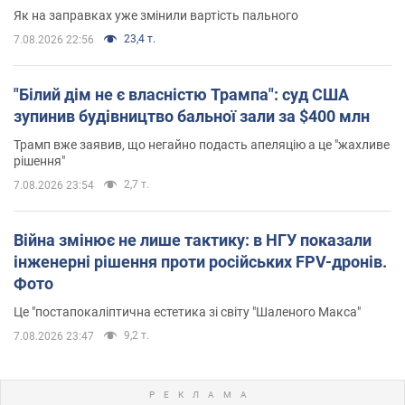
Як на заправках уже змінили вартість пального
23,4 т.
7.08.2026 22:56
"Білий дім не є власністю Трампа": суд США
зупинив будівництво бальної зали за $400 млн
Трамп вже заявив, що негайно подасть апеляцію а це "жахливе
рішення"
2,7 т.
7.08.2026 23:54
Війна змінює не лише тактику: в НГУ показали
інженерні рішення проти російських FPV-дронів.
Фото
Це "постапокаліптична естетика зі світу "Шаленого Макса"
9,2 т.
7.08.2026 23:47