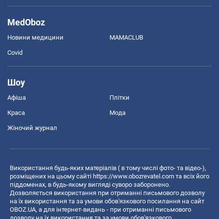
MedOboz
Новини медицини
MAMACLUB
Covid
Шоу
Афіша
Плітки
Краса
Мода
Жіночий журнал
Використання будь-яких матеріалів ( в тому числі фото- та відео-),
розміщених на цьому сайті
https://www.obozrevatel.com
та всіх його
піддоменах, в будь-якому вигляді суворо заборонено.
Дозволяється використання при отриманні письмового дозволу
на їх використання та за умови обов'язкового посилання на сайт
OBOZ.UA, а для інтернет-видань - при отриманні письмового
дозволу на їх використання та за умови обов'язкового