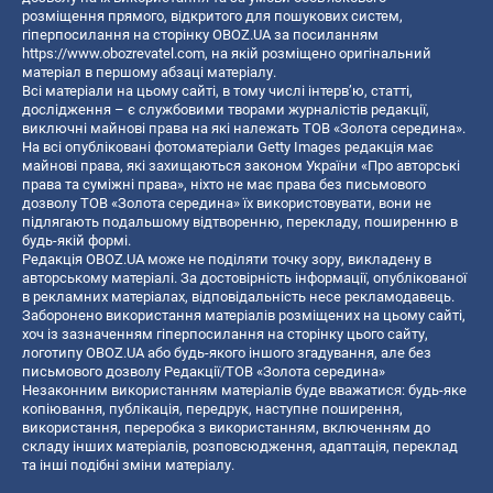
розміщення прямого, відкритого для пошукових систем,
гіперпосилання на сторінку OBOZ.UA за посиланням
https://www.obozrevatel.com
, на якій розміщено оригінальний
матеріал в першому абзаці матеріалу.
Всі матеріали на цьому сайті, в тому числі інтерв’ю, статті,
дослідження – є службовими творами журналістів редакції,
виключні майнові права на які належать ТОВ «Золота середина».
На всі опубліковані фотоматеріали Getty Images редакція має
майнові права, які захищаються законом України «Про авторські
права та суміжні права», ніхто не має права без письмового
дозволу ТОВ «Золота середина» їх використовувати, вони не
підлягають подальшому відтворенню, перекладу, поширенню в
будь-якій формі.
Редакція OBOZ.UA може не поділяти точку зору, викладену в
авторському матеріалі. За достовірність інформації, опублікованої
в рекламних матеріалах, відповідальність несе рекламодавець.
Заборонено використання матеріалів розміщених на цьому сайті,
хоч із зазначенням гіперпосилання на сторінку цього сайту,
логотипу OBOZ.UA або будь-якого іншого згадування, але без
письмового дозволу Редакції/ТОВ «Золота середина»
Незаконним використанням матеріалів буде вважатися: будь-яке
копiювання, публiкацiя, передрук, наступне поширення,
використання, переробка з використанням, включенням до
складу інших матеріалів, розповсюдження, адаптація, переклад
та інші подібні зміни матеріалу.