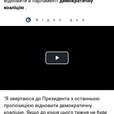
відновити в парламенті
демократичну
коаліцію
.
Відео дня
Play Video
"Я звертаюся до Президента з останньою
пропозицією відновити демократичну
коаліцію. Якщо до кінця цього тижня не буде