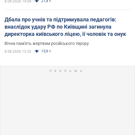
21,4 т.
8.08.2026 14:08
Дбала про учнів та підтримувала педагогів:
внаслідок удару РФ по Київщині загинула
директорка київського ліцею, її чоловік та онук
Вічна пам'ять жертвам російського терору
15,9 т.
8.08.2026 13:32