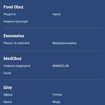
Food Oboz
Рецепти
Напої
Новини Кулінарії
Економіка
Ринки та компанії
Макроекономіка
MedOboz
Новини медицини
MAMACLUB
Covid
Шоу
Афіша
Плітки
Краса
Мода