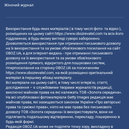
Жіночий журнал
Використання будь-яких матеріалів ( в тому числі фото- та відео-),
розміщених на цьому сайті
https://www.obozrevatel.com
та всіх його
піддоменах, в будь-якому вигляді суворо заборонено.
Дозволяється використання при отриманні письмового дозволу
на їх використання та за умови обов'язкового посилання на сайт
OBOZ.UA, а для інтернет-видань - при отриманні письмового
дозволу на їх використання та за умови обов'язкового
розміщення прямого, відкритого для пошукових систем,
гіперпосилання на сторінку OBOZ.UA за посиланням
https://www.obozrevatel.com
, на якій розміщено оригінальний
матеріал в першому абзаці матеріалу.
Всі матеріали на цьому сайті, в тому числі інтерв’ю, статті,
дослідження – є службовими творами журналістів редакції,
виключні майнові права на які належать ТОВ «Золота середина».
На всі опубліковані фотоматеріали Getty Images редакція має
майнові права, які захищаються законом України «Про авторські
права та суміжні права», ніхто не має права без письмового
дозволу ТОВ «Золота середина» їх використовувати, вони не
підлягають подальшому відтворенню, перекладу, поширенню в
будь-якій формі.
Редакція OBOZ.UA може не поділяти точку зору, викладену в