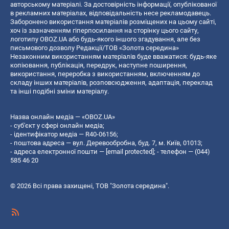
авторському матеріалі. За достовірність інформації, опублікованої
в рекламних матеріалах, відповідальність несе рекламодавець.
Заборонено використання матеріалів розміщених на цьому сайті,
хоч із зазначенням гіперпосилання на сторінку цього сайту,
логотипу OBOZ.UA або будь-якого іншого згадування, але без
письмового дозволу Редакції/ТОВ «Золота середина»
Незаконним використанням матеріалів буде вважатися: будь-яке
копiювання, публiкацiя, передрук, наступне поширення,
використання, переробка з використанням, включенням до
складу інших матеріалів, розповсюдження, адаптація, переклад
та інші подібні зміни матеріалу.
Назва онлайн медіа — «OBOZ.UA»
- суб'єкт у сфері онлайн медіа;
- ідентифікатор медіа — R40-06156;
- поштова адреса — вул. Деревообробна, буд. 7, м. Київ, 01013;
- адреса електронної пошти —
[email protected]
; - телефон — (044)
585 46 20
© 2026 Всі права захищені, ТОВ "Золота середина".