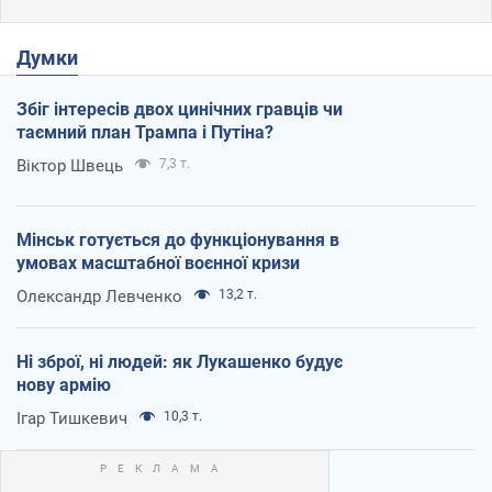
Думки
Збіг інтересів двох цинічних гравців чи
таємний план Трампа і Путіна?
Віктор Швець
7,3 т.
Мінськ готується до функціонування в
умовах масштабної воєнної кризи
Олександр Левченко
13,2 т.
Ні зброї, ні людей: як Лукашенко будує
нову армію
Ігар Тишкевич
10,3 т.