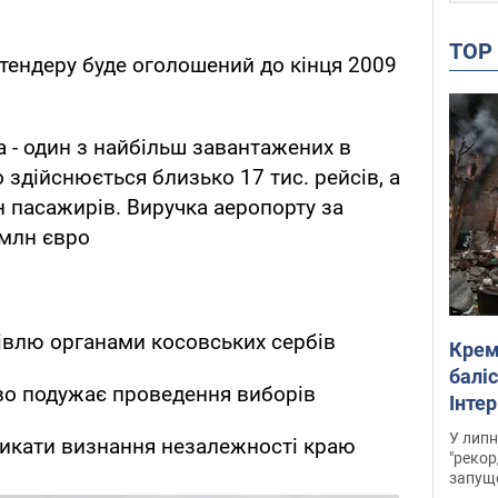
TO
тендеру буде оголошений до кінця 2009
а - один з найбільш завантажених в
о здійснюється близько 17 тис. рейсів, а
н пасажирів. Виручка аеропорту за
 млн євро
івлю органами косовських сербів
Крем
баліс
во подужає проведення виборів
Інте
У липн
ликати визнання незалежності краю
"рекор
запуще