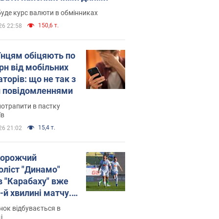
уде курс валюти в обмінниках
150,6 т.
26 22:58
їнцям обіцяють по
рн від мобільних
торів: що не так з
 повідомленнями
потрапити в пастку
їв
15,4 т.
26 21:02
орожчий
оліст "Динамо"
в "Карабаху" вже
-й хвилині матчу.
о
ок відбувається в
і