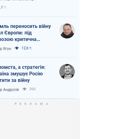
етний терор
,8 т.
мль переносить війну
ил Європи: під
розою критична
істика
12,6 т.
ор Ягун
помста, а стратегія:
аїна змушує Росію
тити за війну
366
ор Андрусів