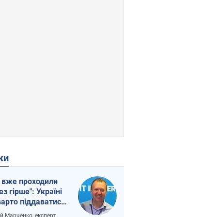
ки
 вже проходили
ез гірше": Україні
варто піддаватися
вірі через
ій Марченко, експерт