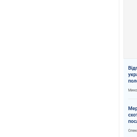
Від
укр
пол
укр
Мико
Мер
схо
пос
укр
Олек