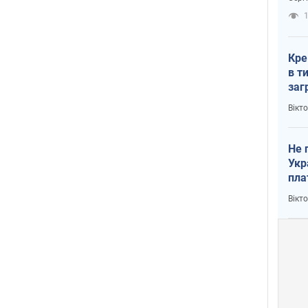
рак
1
Кре
в т
заг
лог
Вікт
Не 
Укр
пла
Вікт