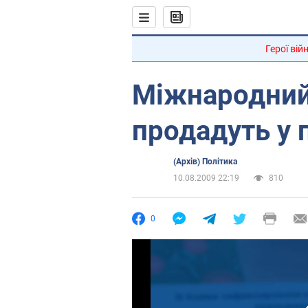
Герої вій
Міжнародний
продадуть у 
(Архів) Політика
10.08.2009 22:19
810
0