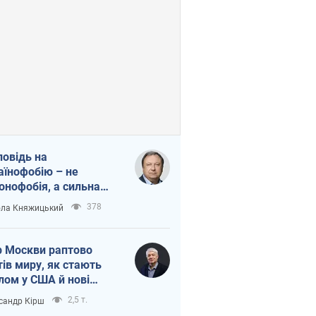
повідь на
аїнофобію – не
онофобія, а сильна
аїнська держава
378
ла Княжицький
 Москви раптово
тів миру, як стають
лом у США й нові
аїнські топ-рейтинги
2,5 т.
сандр Кірш