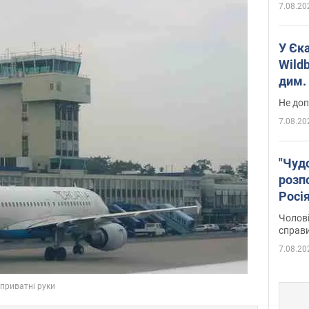
7.08.20
У Єк
Wildb
дим. 
Не доп
7.08.20
"Чуд
розпо
Росі
Фото
Чолові
справ
7.08.20