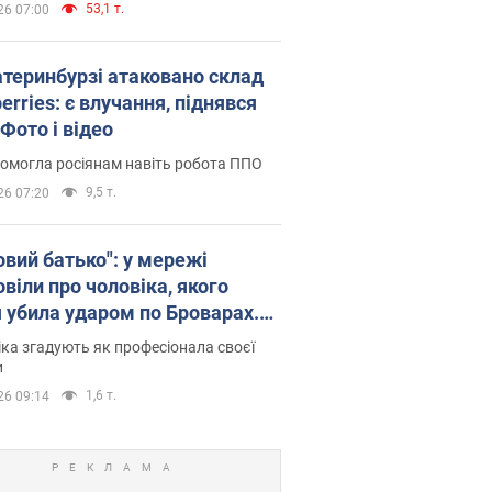
53,1 т.
26 07:00
атеринбурзі атаковано склад
erries: є влучання, піднявся
Фото і відео
омогла росіянам навіть робота ППО
9,5 т.
26 07:20
овий батько": у мережі
віли про чоловіка, якого
я убила ударом по Броварах.
ка згадують як професіонала своєї
и
1,6 т.
26 09:14