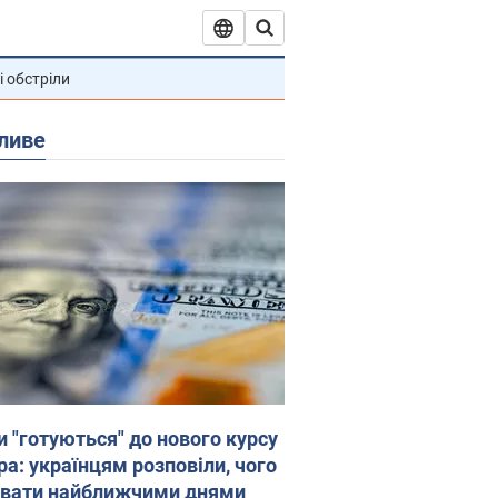
і обстріли
ливе
и "готуються" до нового курсу
ра: українцям розповіли, чого
увати найближчими днями