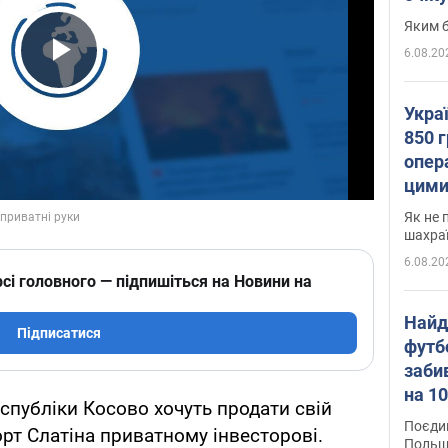
Яким б
6.08.20
Play Video
Укра
850 г
опера
цими
Як не 
шахра
6.08.20
сі головного — підпишіться на Новини на
Найд
Підписатися
футб
заби
на 10
публіки Косово хочуть продати свій
Віде
Поєдин
т Слатіна приватному інвесторові.
Польщ