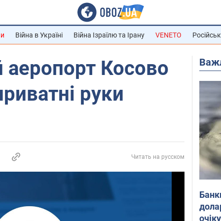
ни
Війна в Україні
Війна Ізраїлю та Ірану
VENETO
Російськ
Важ
 аеропорт Косово
приватні руки
Читать на русском
Банк
дола
очік