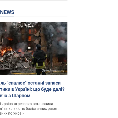
P NEWS
ль "спалює" останні запаси
тики в Україні: що буде далі?
рв’ю з Шарпом
і країна-агресорка встановила
д" за кількістю балістичних ракет,
них по Україні