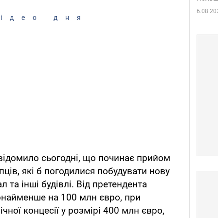
6.08.20
ідео дня
відомило сьогодні, що починає прийом
пців, які б погодилися побудувати нову
л та інші будівлі. Від претендента
онайменше на 100 млн євро, при
чної концесії у розмірі 400 млн євро,