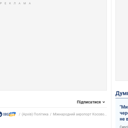
Дум
Підписатися
"Ми
чер
(Архів) Політика
Міжнародний аеропорт Косово...
не 
зне
Серг