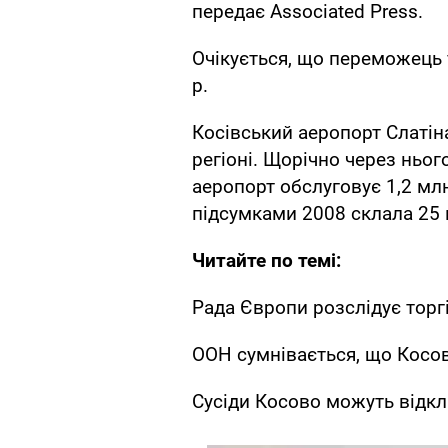
передає Associated Press.
Очікується, що переможець 
р.
Косівський аеропорт Слатін
регіоні. Щорічно через ньог
аеропорт обслуговує 1,2 мл
підсумками 2008 склала 25
Читайте по темі:
Рада Європи розслідує торг
ООН сумнівається, що Косо
Сусіди Косово можуть відк