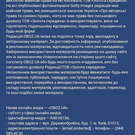
виключні майнові права на які належать ТОВ «Золота середина».
На всі опубліковані фотоматеріали Getty Images редакція має
майнові права, які захищаються законом України «Про авторські
права та суміжні права», ніхто не має права без письмового
дозволу ТОВ «Золота середина» їх використовувати, вони не
підлягають подальшому відтворенню, перекладу, поширенню в
будь-якій формі.
Редакція OBOZ.UA може не поділяти точку зору, викладену в
авторському матеріалі. За достовірність інформації, опублікованої
в рекламних матеріалах, відповідальність несе рекламодавець.
Заборонено використання матеріалів розміщених на цьому сайті,
хоч із зазначенням гіперпосилання на сторінку цього сайту,
логотипу OBOZ.UA або будь-якого іншого згадування, але без
письмового дозволу Редакції/ТОВ «Золота середина»
Незаконним використанням матеріалів буде вважатися: будь-яке
копiювання, публiкацiя, передрук, наступне поширення,
використання, переробка з використанням, включенням до
складу інших матеріалів, розповсюдження, адаптація, переклад
та інші подібні зміни матеріалу.
Назва онлайн медіа — «OBOZ.UA»
- суб'єкт у сфері онлайн медіа;
- ідентифікатор медіа — R40-06156;
- поштова адреса — вул. Деревообробна, буд. 7, м. Київ, 01013;
- адреса електронної пошти —
[email protected]
; - телефон — (044)
585 46 20