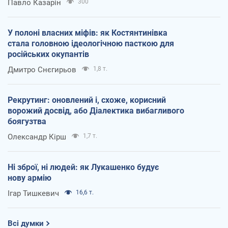
Павло Казарін
300
У полоні власних міфів: як Костянтинівка
стала головною ідеологічною пасткою для
російських окупантів
Дмитро Снєгирьов
1,8 т.
Рекрутинг: оновлений і, схоже, корисний
ворожий досвід, або Діалектика вибагливого
боягузтва
Олександр Кірш
1,7 т.
Ні зброї, ні людей: як Лукашенко будує
нову армію
Ігар Тишкевич
16,6 т.
Всі думки