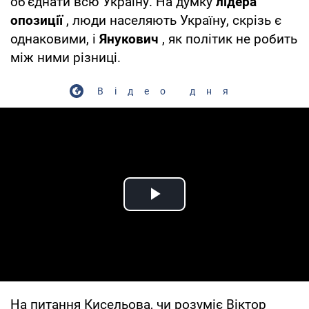
об'єднати всю Україну. На думку
лідера
опозиції
, люди населяють Україну, скрізь є
однаковими, і
Янукович
, як політик не робить
між ними різниці.
Відео дня
Play Video
На питання Кисельова, чи розуміє Віктор