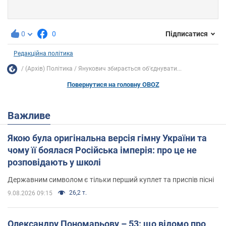
0
0
Підписатися
Редакційна політика
(Архів) Політика
Янукович збирається об'єднувати...
Повернутися на головну OBOZ
Важливе
Якою була оригінальна версія гімну України та
чому її боялася Російська імперія: про це не
розповідають у школі
Державним символом є тільки перший куплет та приспів пісні
26,2 т.
9.08.2026 09:15
Олександру Пономарьову – 53: що відомо про