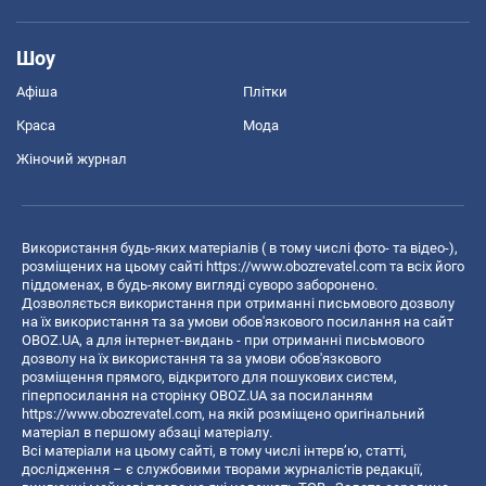
Шоу
Афіша
Плітки
Краса
Мода
Жіночий журнал
Використання будь-яких матеріалів ( в тому числі фото- та відео-),
розміщених на цьому сайті
https://www.obozrevatel.com
та всіх його
піддоменах, в будь-якому вигляді суворо заборонено.
Дозволяється використання при отриманні письмового дозволу
на їх використання та за умови обов'язкового посилання на сайт
OBOZ.UA, а для інтернет-видань - при отриманні письмового
дозволу на їх використання та за умови обов'язкового
розміщення прямого, відкритого для пошукових систем,
гіперпосилання на сторінку OBOZ.UA за посиланням
https://www.obozrevatel.com
, на якій розміщено оригінальний
матеріал в першому абзаці матеріалу.
Всі матеріали на цьому сайті, в тому числі інтерв’ю, статті,
дослідження – є службовими творами журналістів редакції,