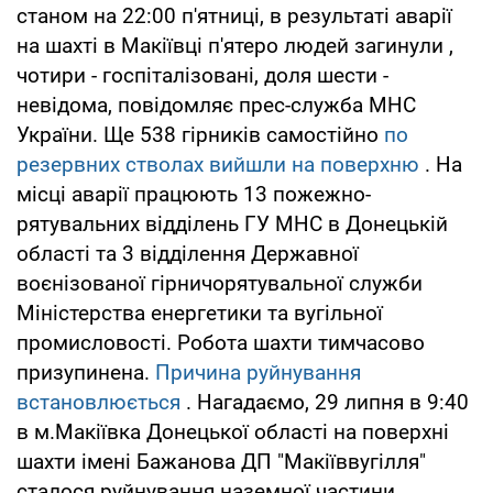
станом на 22:00 п'ятниці, в результаті аварії
на шахті в Макіївці п'ятеро людей загинули ,
чотири - госпіталізовані, доля шести -
невідома, повідомляє прес-служба МНС
України. Ще 538 гірників самостійно
по
резервних стволах вийшли на поверхню
. На
місці аварії працюють 13 пожежно-
рятувальних відділень ГУ МНС в Донецькій
області та 3 відділення Державної
воєнізованої гірничорятувальної служби
Міністерства енергетики та вугільної
промисловості. Робота шахти тимчасово
призупинена.
Причина руйнування
встановлюється
. Нагадаємо, 29 липня в 9:40
в м.Макіївка Донецької області на поверхні
шахти імені Бажанова ДП "Макіїввугілля"
сталося руйнування наземної частини