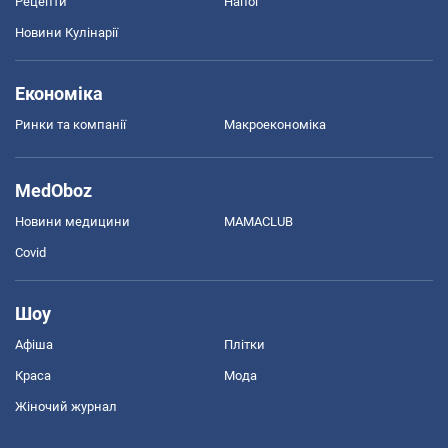
Рецепти
Напої
Новини Кулінарії
Економіка
Ринки та компанії
Макроекономіка
MedOboz
Новини медицини
MAMACLUB
Covid
Шоу
Афіша
Плітки
Краса
Мода
Жіночий журнал