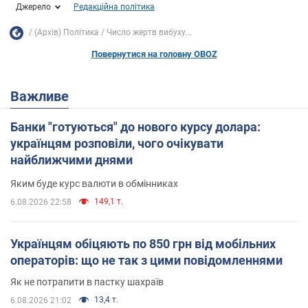
Джерело
Редакційна політика
(Архів) Політика
Число жертв вибуху...
Повернутися на головну OBOZ
Важливе
Банки "готуються" до нового курсу долара:
українцям розповіли, чого очікувати
найближчими днями
Яким буде курс валюти в обмінниках
149,1 т.
6.08.2026 22:58
Українцям обіцяють по 850 грн від мобільних
операторів: що не так з цими повідомленнями
Як не потрапити в пастку шахраїв
13,4 т.
6.08.2026 21:02