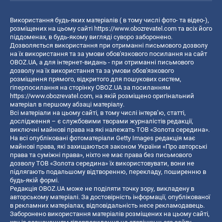
Використання будь-яких матеріалів ( в тому числі фото- та відео-),
розміщених на цьому сайті
https://www.obozrevatel.com
та всіх його
піддоменах, в будь-якому вигляді суворо заборонено.
Дозволяється використання при отриманні письмового дозволу
на їх використання та за умови обов'язкового посилання на сайт
OBOZ.UA, а для інтернет-видань - при отриманні письмового
дозволу на їх використання та за умови обов'язкового
розміщення прямого, відкритого для пошукових систем,
гіперпосилання на сторінку OBOZ.UA за посиланням
https://www.obozrevatel.com
, на якій розміщено оригінальний
матеріал в першому абзаці матеріалу.
Всі матеріали на цьому сайті, в тому числі інтерв’ю, статті,
дослідження – є службовими творами журналістів редакції,
виключні майнові права на які належать ТОВ «Золота середина».
На всі опубліковані фотоматеріали Getty Images редакція має
майнові права, які захищаються законом України «Про авторські
права та суміжні права», ніхто не має права без письмового
дозволу ТОВ «Золота середина» їх використовувати, вони не
підлягають подальшому відтворенню, перекладу, поширенню в
будь-якій формі.
Редакція OBOZ.UA може не поділяти точку зору, викладену в
авторському матеріалі. За достовірність інформації, опублікованої
в рекламних матеріалах, відповідальність несе рекламодавець.
Заборонено використання матеріалів розміщених на цьому сайті,