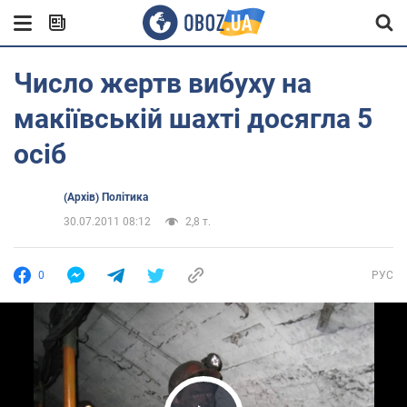
Число жертв вибуху на
макіївській шахті досягла 5
осіб
(Архів) Політика
30.07.2011 08:12
2,8 т.
0
РУС