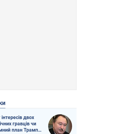
ки
г інтересів двох
ічних гравців чи
мний план Трампа