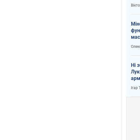
і Пу
Вікт
Мін
фун
мас
Олек
Ні 
Лук
арм
Ігар