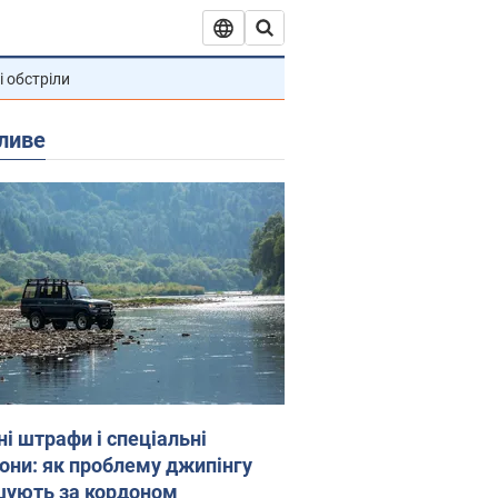
і обстріли
ливе
ні штрафи і спеціальні
гони: як проблему джипінгу
шують за кордоном