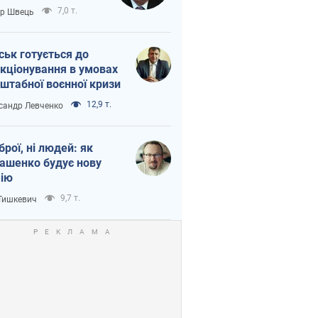
тіна?
7,0 т.
ор Швець
ськ готується до
кціонування в умовах
штабної воєнної кризи
12,9 т.
сандр Левченко
зброї, ні людей: як
ашенко будує нову
ію
9,7 т.
 Тишкевич