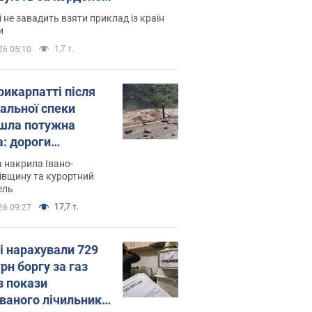
і не завадить взяти приклад із країн
и
1,7 т.
26 05:10
рикарпатті після
альної спеки
шла потужна
а: дороги
творились на
 накрила Івано-
. Відео
івщину та курортний
ель
17,7 т.
26 09:27
і нарахували 729
грн боргу за газ
з покази
ованого лічильника: