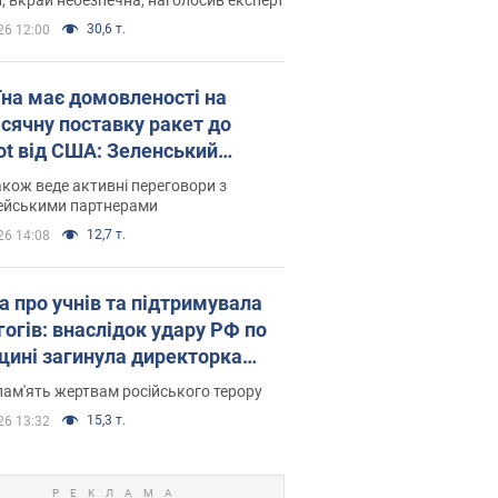
30,6 т.
26 12:00
їна має домовленості на
сячну поставку ракет до
iot від США: Зеленський
рив подробиці
акож веде активні переговори з
ейськими партнерами
12,7 т.
26 14:08
а про учнів та підтримувала
гогів: внаслідок удару РФ по
щині загинула директорка
ького ліцею, її чоловік та онук
пам'ять жертвам російського терору
15,3 т.
26 13:32