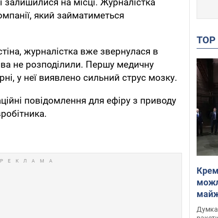
і залишилися на місці. Журналістка
мпанії, який займатиметься
TO
тіна, журналістка вже звернулася в
аява не розподілили. Першу медичну
рні, у неї виявлено сильний струс мозку.
аційні повідомлення для ефіру з приводу
вробітника.
Крем
можл
майже
Інте
Думка,
ракети