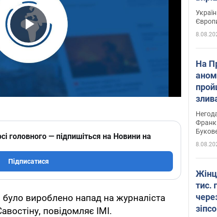
Україн
Європ
8.08.20
Play Video
На П
аном
прой
злив
пере
Негода
річки
Франк
Буков
сі головного — підпишіться на Новини на
8.08.20
Підписатися
Жінц
тис. 
чере
чі було вироблено напад на журналіста
зіпс
Савостіну, повідомляє ІМІ.