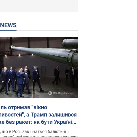
P NEWS
ль отримав "вікно
ивостей", а Трамп залишився
 без ракет: як бути Україні?
рв’ю з Мельником
 що в Росії закінчаться балістичні
, вкрай небезпечна, наголосив експерт