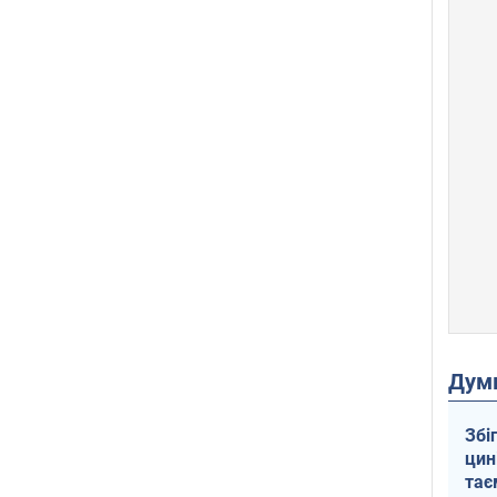
Дум
Збі
цин
тає