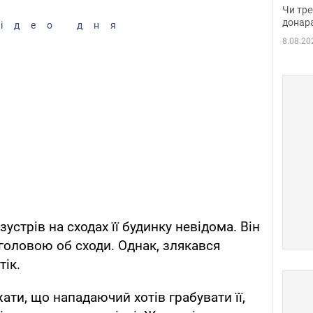
судд
Чи тре
неоч
донар
ідео дня
8.08.20
устрів на сходах її будинку невідома. Він
 головою об сходи. Однак, злякався
тік.
жати, що нападаючий хотів грабувати її,