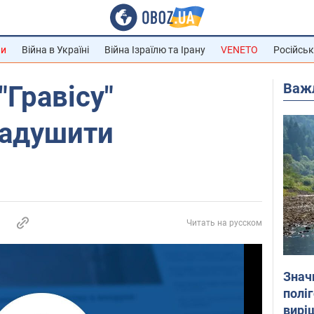
ни
Війна в Україні
Війна Ізраїлю та Ірану
VENETO
Російськ
Важ
"Гравісу"
задушити
Читать на русском
Знач
полі
вирі