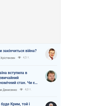
и закінчиться війна?
4,5 т.
 Хрістензен
аїна вступила в
звичайний
номічний стан. Чи є
тло вкінці тунелю?
4,0 т.
м Денисенко
 буде Крим, той і