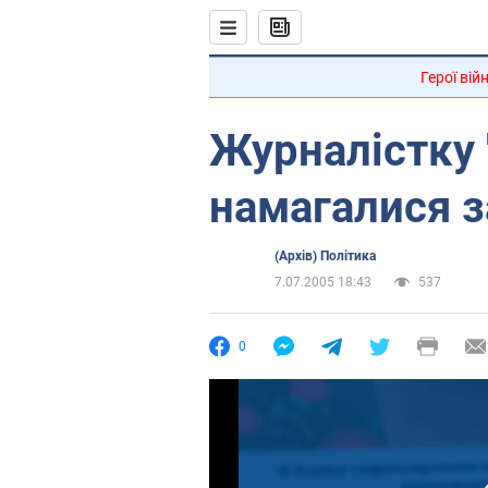
Герої вій
Журналістку 
намагалися 
(Архів) Політика
7.07.2005 18:43
537
0