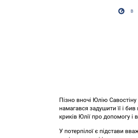
В
Пізно вночі Юлію Савостіну з
намагався задушити її і бив
криків Юлії про допомогу і в
У потерпілої є підстави вва