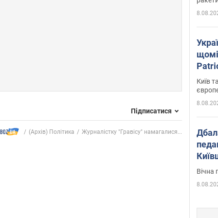
8.08.20
Укра
щомі
Patr
розк
Київ т
європ
8.08.20
Підписатися
Дбал
(Архів) Політика
Журналістку "Гравісу" намагалися...
педа
Київ
київс
Вічна 
8.08.20