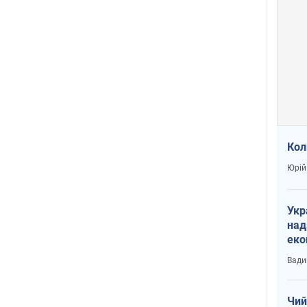
Кол
Юрій
Укр
над
еко
сві
Вади
Чий