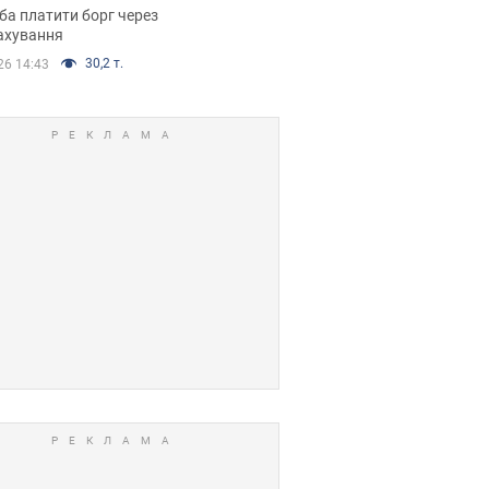
я ухвалив
ба платити борг через
ікуване рішення
ахування
30,2 т.
26 14:43