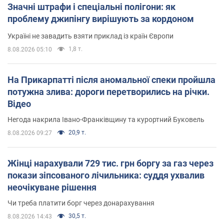
Значні штрафи і спеціальні полігони: як
проблему джипінгу вирішують за кордоном
Україні не завадить взяти приклад із країн Європи
1,8 т.
8.08.2026 05:10
На Прикарпатті після аномальної спеки пройшла
потужна злива: дороги перетворились на річки.
Відео
Негода накрила Івано-Франківщину та курортний Буковель
20,9 т.
8.08.2026 09:27
Жінці нарахували 729 тис. грн боргу за газ через
покази зіпсованого лічильника: суддя ухвалив
неочікуване рішення
Чи треба платити борг через донарахування
30,5 т.
8.08.2026 14:43