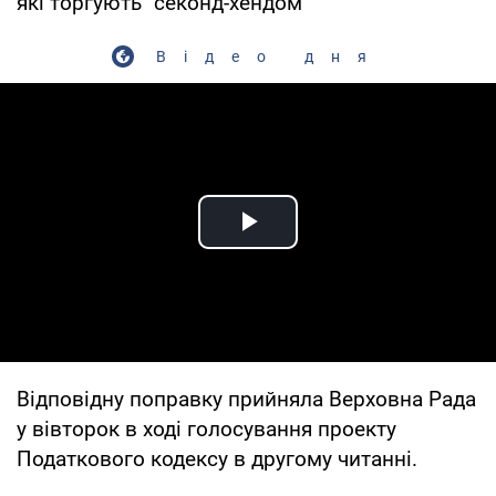
які торгують "секонд-хендом"
Відео дня
Play Video
Відповідну поправку прийняла Верховна Рада
у вівторок в ході голосування проекту
Податкового кодексу в другому читанні.