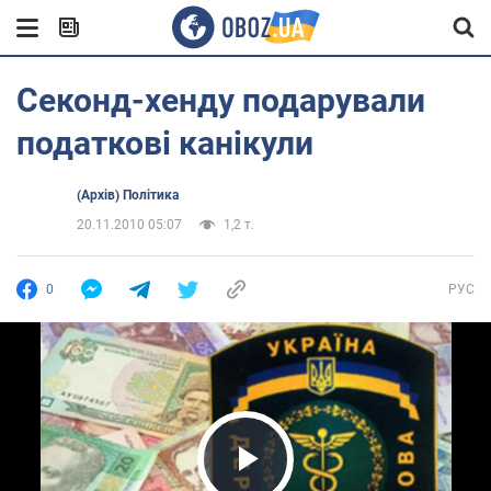
Секонд-хенду подарували
податкові канікули
(Архів) Політика
20.11.2010 05:07
1,2 т.
0
РУС