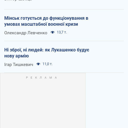
Мінськ готується до функціонування в
умовах масштабної воєнної кризи
Олександр Левченко
13,7 т.
Ні зброї, ні людей: як Лукашенко будує
нову армію
Ігар Тишкевич
11,0 т.