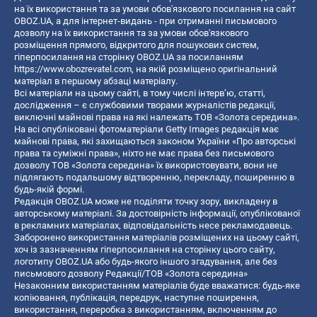
на їх використання та за умови обов'язкового посилання на сайт
OBOZ.UA, а для інтернет-видань - при отриманні письмового
дозволу на їх використання та за умови обов'язкового
розміщення прямого, відкритого для пошукових систем,
гіперпосилання на сторінку OBOZ.UA за посиланням
https://www.obozrevatel.com
, на якій розміщено оригінальний
матеріал в першому абзаці матеріалу.
Всі матеріали на цьому сайті, в тому числі інтерв’ю, статті,
дослідження – є службовими творами журналістів редакції,
виключні майнові права на які належать ТОВ «Золота середина».
На всі опубліковані фотоматеріали Getty Images редакція має
майнові права, які захищаються законом України «Про авторські
права та суміжні права», ніхто не має права без письмового
дозволу ТОВ «Золота середина» їх використовувати, вони не
підлягають подальшому відтворенню, перекладу, поширенню в
будь-якій формі.
Редакція OBOZ.UA може не поділяти точку зору, викладену в
авторському матеріалі. За достовірність інформації, опублікованої
в рекламних матеріалах, відповідальність несе рекламодавець.
Заборонено використання матеріалів розміщених на цьому сайті,
хоч із зазначенням гіперпосилання на сторінку цього сайту,
логотипу OBOZ.UA або будь-якого іншого згадування, але без
письмового дозволу Редакції/ТОВ «Золота середина»
Незаконним використанням матеріалів буде вважатися: будь-яке
копiювання, публiкацiя, передрук, наступне поширення,
використання, переробка з використанням, включенням до