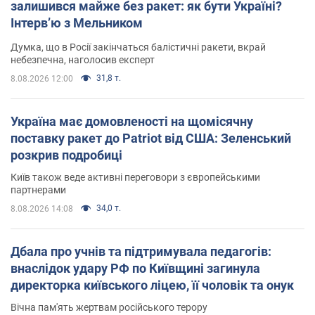
залишився майже без ракет: як бути Україні?
Інтерв’ю з Мельником
Думка, що в Росії закінчаться балістичні ракети, вкрай
небезпечна, наголосив експерт
31,8 т.
8.08.2026 12:00
Україна має домовленості на щомісячну
поставку ракет до Patriot від США: Зеленський
розкрив подробиці
Київ також веде активні переговори з європейськими
партнерами
34,0 т.
8.08.2026 14:08
Дбала про учнів та підтримувала педагогів:
внаслідок удару РФ по Київщині загинула
директорка київського ліцею, її чоловік та онук
Вічна пам'ять жертвам російського терору