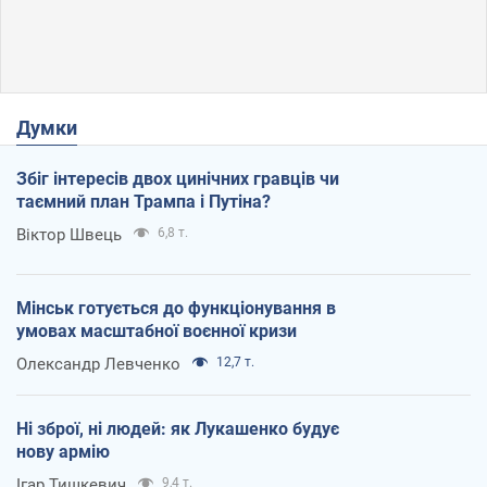
Думки
Збіг інтересів двох цинічних гравців чи
таємний план Трампа і Путіна?
Віктор Швець
6,8 т.
Мінськ готується до функціонування в
умовах масштабної воєнної кризи
Олександр Левченко
12,7 т.
Ні зброї, ні людей: як Лукашенко будує
нову армію
Ігар Тишкевич
9,4 т.