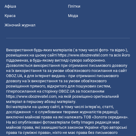
Афіша
Плітки
Краса
Мода
Жіночий журнал
Використання будь-яких матеріалів ( в тому числі фото- та відео-),
розміщених на цьому сайті
https://www.obozrevatel.com
та всіх його
піддоменах, в будь-якому вигляді суворо заборонено.
Дозволяється використання при отриманні письмового дозволу
на їх використання та за умови обов'язкового посилання на сайт
OBOZ.UA, а для інтернет-видань - при отриманні письмового
дозволу на їх використання та за умови обов'язкового
розміщення прямого, відкритого для пошукових систем,
гіперпосилання на сторінку OBOZ.UA за посиланням
https://www.obozrevatel.com
, на якій розміщено оригінальний
матеріал в першому абзаці матеріалу.
Всі матеріали на цьому сайті, в тому числі інтерв’ю, статті,
дослідження – є службовими творами журналістів редакції,
виключні майнові права на які належать ТОВ «Золота середина».
На всі опубліковані фотоматеріали Getty Images редакція має
майнові права, які захищаються законом України «Про авторські
права та суміжні права», ніхто не має права без письмового