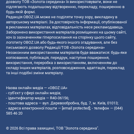
дозволу ТОВ «Золота середина» їх використовувати, вони не
підлягають подальшому відтворенню, перекладу, поширенню в
будь-якій формі.
Редакція OBOZ.UA може не поділяти точку зору, викладену в
авторському матеріалі. За достовірність інформації, опублікованої
в рекламних матеріалах, відповідальність несе рекламодавець.
Заборонено використання матеріалів розміщених на цьому сайті,
хоч із зазначенням гіперпосилання на сторінку цього сайту,
логотипу OBOZ.UA або будь-якого іншого згадування, але без
письмового дозволу Редакції/ТОВ «Золота середина»
Незаконним використанням матеріалів буде вважатися: будь-яке
копiювання, публiкацiя, передрук, наступне поширення,
використання, переробка з використанням, включенням до
складу інших матеріалів, розповсюдження, адаптація, переклад
та інші подібні зміни матеріалу.
Назва онлайн медіа — «OBOZ.UA»
- суб'єкт у сфері онлайн медіа;
- ідентифікатор медіа — R40-06156;
- поштова адреса — вул. Деревообробна, буд. 7, м. Київ, 01013;
- адреса електронної пошти —
[email protected]
; - телефон — (044)
585 46 20
© 2026 Всі права захищені, ТОВ "Золота середина".