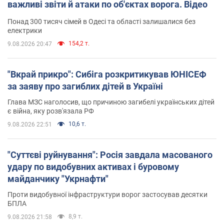
важливі звіти й атаки по об'єктах ворога. Відео
Понад 300 тисяч сімей в Одесі та області залишалися без
електрики
154,2 т.
9.08.2026 20:47
"Вкрай прикро": Сибіга розкритикував ЮНІСЕФ
за заяву про загиблих дітей в Україні
Глава МЗС наголосив, що причиною загибелі українських дітей
є війна, яку розв'язала РФ
10,6 т.
9.08.2026 22:51
"Суттєві руйнування": Росія завдала масованого
удару по видобувних активах і буровому
майданчику "Укрнафти"
Проти видобувної інфраструктури ворог застосував десятки
БПЛА
8,9 т.
9.08.2026 21:58