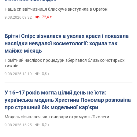
Наша співвітчизниця блискуче виступила в Орегоні
72,4 т.
9.08.2026 09:32
Брітні Спірс зізналася в уколах краси і показала
наслідки невдалої косметології: ходила так
майже місяць
Помітний наслідок процедури зберігався близько чотирьох
тижнів
3,8 т.
9.08.2026 13:19
У 16–17 років могла цілий день не їсти:
українська модель Христина Пономар розповіла
про страшний бік модельної кар’єри
Модель зізналася, які гонорари отримують її колеги
8,2 т.
9.08.2026 16:25