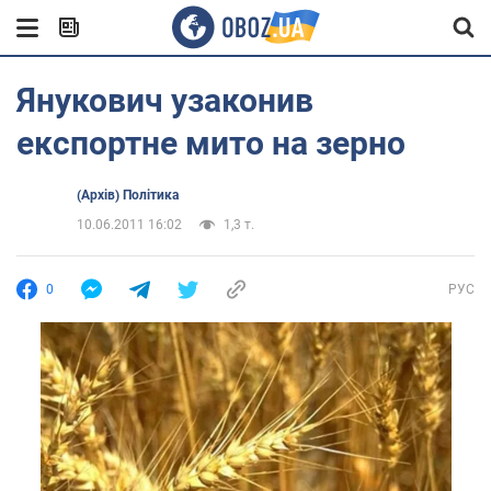
Янукович узаконив
експортне мито на зерно
(Архів) Політика
10.06.2011 16:02
1,3 т.
0
РУС