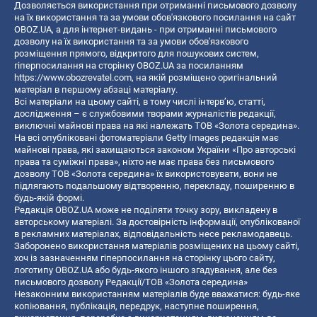
Дозволяється використання при отриманні письмового дозволу
на їх використання та за умови обов'язкового посилання на сайт
OBOZ.UA, а для інтернет-видань - при отриманні письмового
дозволу на їх використання та за умови обов'язкового
розміщення прямого, відкритого для пошукових систем,
гіперпосилання на сторінку OBOZ.UA за посиланням
https://www.obozrevatel.com
, на якій розміщено оригінальний
матеріал в першому абзаці матеріалу.
Всі матеріали на цьому сайті, в тому числі інтерв’ю, статті,
дослідження – є службовими творами журналістів редакції,
виключні майнові права на які належать ТОВ «Золота середина».
На всі опубліковані фотоматеріали Getty Images редакція має
майнові права, які захищаються законом України «Про авторські
права та суміжні права», ніхто не має права без письмового
дозволу ТОВ «Золота середина» їх використовувати, вони не
підлягають подальшому відтворенню, перекладу, поширенню в
будь-якій формі.
Редакція OBOZ.UA може не поділяти точку зору, викладену в
авторському матеріалі. За достовірність інформації, опублікованої
в рекламних матеріалах, відповідальність несе рекламодавець.
Заборонено використання матеріалів розміщених на цьому сайті,
хоч із зазначенням гіперпосилання на сторінку цього сайту,
логотипу OBOZ.UA або будь-якого іншого згадування, але без
письмового дозволу Редакції/ТОВ «Золота середина»
Незаконним використанням матеріалів буде вважатися: будь-яке
копiювання, публiкацiя, передрук, наступне поширення,