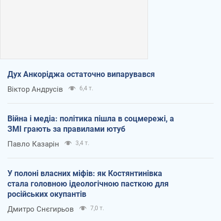
Дух Анкоріджа остаточно випарувався
Віктор Андрусів
6,4 т.
Війна і медіа: політика пішла в соцмережі, а
ЗМІ грають за правилами ютуб
Павло Казарін
3,4 т.
У полоні власних міфів: як Костянтинівка
стала головною ідеологічною пасткою для
російських окупантів
Дмитро Снєгирьов
7,0 т.