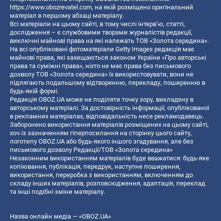
https://www.obozrevatel.com
, на якій розміщено оригінальний
матеріал в першому абзаці матеріалу.
Всі матеріали на цьому сайті, в тому числі інтерв’ю, статті,
дослідження – є службовими творами журналістів редакції,
виключні майнові права на які належать ТОВ «Золота середина».
На всі опубліковані фотоматеріали Getty Images редакція має
майнові права, які захищаються законом України «Про авторські
права та суміжні права», ніхто не має права без письмового
дозволу ТОВ «Золота середина» їх використовувати, вони не
підлягають подальшому відтворенню, перекладу, поширенню в
будь-якій формі.
Редакція OBOZ.UA може не поділяти точку зору, викладену в
авторському матеріалі. За достовірність інформації, опублікованої
в рекламних матеріалах, відповідальність несе рекламодавець.
Заборонено використання матеріалів розміщених на цьому сайті,
хоч із зазначенням гіперпосилання на сторінку цього сайту,
логотипу OBOZ.UA або будь-якого іншого згадування, але без
письмового дозволу Редакції/ТОВ «Золота середина»
Незаконним використанням матеріалів буде вважатися: будь-яке
копiювання, публiкацiя, передрук, наступне поширення,
використання, переробка з використанням, включенням до
складу інших матеріалів, розповсюдження, адаптація, переклад
та інші подібні зміни матеріалу.
Назва онлайн медіа — «OBOZ.UA»