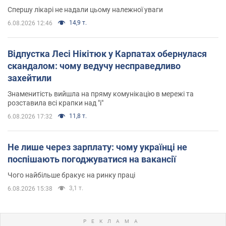
Спершу лікарі не надали цьому належної уваги
14,9 т.
6.08.2026 12:46
Відпустка Лесі Нікітюк у Карпатах обернулася
скандалом: чому ведучу несправедливо
захейтили
Знаменитість вийшла на пряму комунікацію в мережі та
розставила всі крапки над "і"
11,8 т.
6.08.2026 17:32
Не лише через зарплату: чому українці не
поспішають погоджуватися на вакансії
Чого найбільше бракує на ринку праці
3,1 т.
6.08.2026 15:38