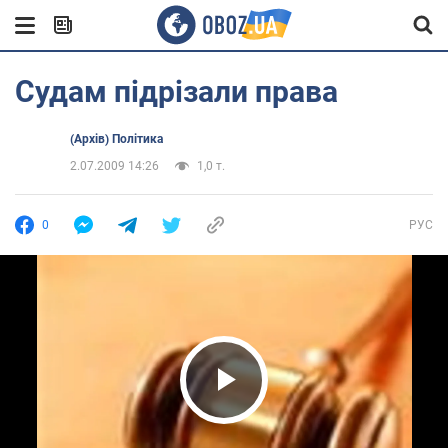
Судам підрізали права
(Архів) Політика
2.07.2009 14:26
1,0 т.
0
РУС
Play Video