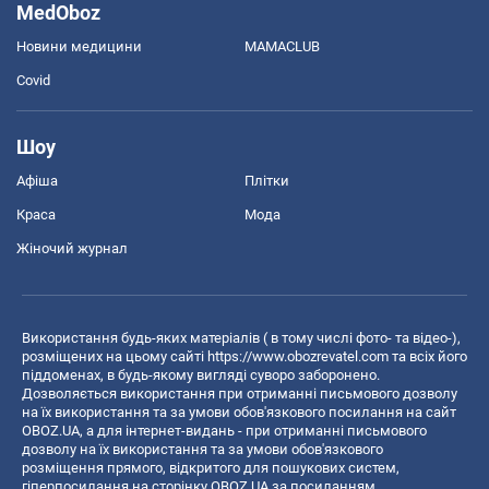
MedOboz
Новини медицини
MAMACLUB
Covid
Шоу
Афіша
Плітки
Краса
Мода
Жіночий журнал
Використання будь-яких матеріалів ( в тому числі фото- та відео-),
розміщених на цьому сайті
https://www.obozrevatel.com
та всіх його
піддоменах, в будь-якому вигляді суворо заборонено.
Дозволяється використання при отриманні письмового дозволу
на їх використання та за умови обов'язкового посилання на сайт
OBOZ.UA, а для інтернет-видань - при отриманні письмового
дозволу на їх використання та за умови обов'язкового
розміщення прямого, відкритого для пошукових систем,
гіперпосилання на сторінку OBOZ.UA за посиланням