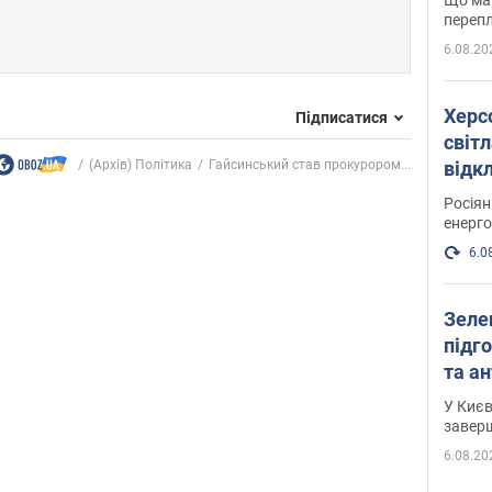
перепл
6.08.20
Херс
Підписатися
світл
(Архів) Політика
Гайсинський став прокурором...
відк
енер
Росія
енерго
6.0
Зеле
підго
та антибалістичної програми
FREY
У Києв
завер
6.08.20