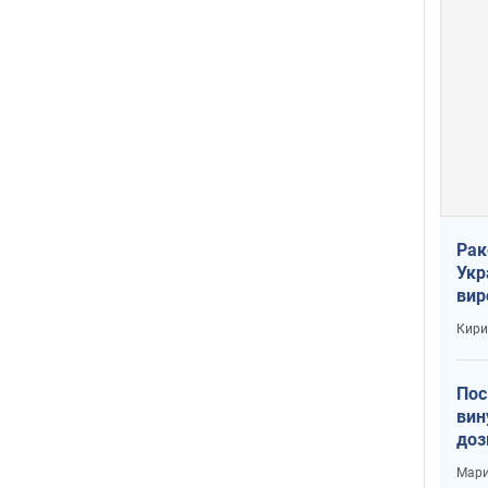
Рак
Укр
вир
рак
Кири
Пос
вин
доз
заг
Мари