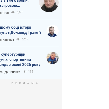
ну в тил Європи:
 загрозою
тична логістика
4,6 т.
ор Ягун
якому боці історії
тупає Дональд Трамп?
5,2 т.
ор Каспрук
 супертурніри
учіх: спортивний
ендар осені 2026 року
132
сандр Липенко