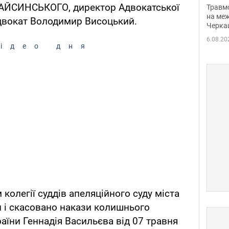
нети
ГАЙСИНСЬКОГО, директор Адвокатської
Травм
Фото
на меж
адвокат Володимир Висоцький.
Черка
6.08.20
ідео дня
колегії суддів апеляційного суду міста
 і скасовано накази колишнього
аїни Геннадія Васильєва від 07 травня