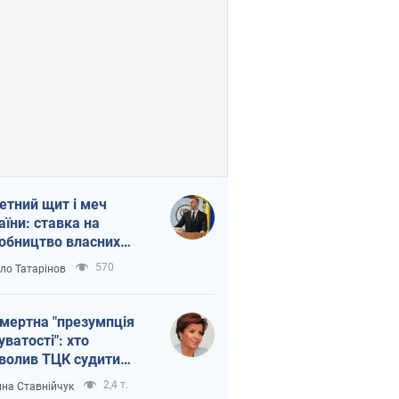
етний щит і меч
аїни: ставка на
обництво власних
ет
570
ло Татарінов
мертна "презумпція
уватості": хто
волив ТЦК судити
иблих захисників
2,4 т.
на Ставнійчук