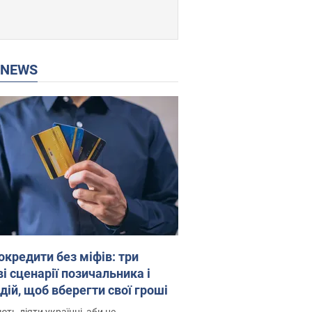
P NEWS
окредити без міфів: три
і сценарії позичальника і
дій, щоб вберегти свої гроші
ть діяти українці, аби не