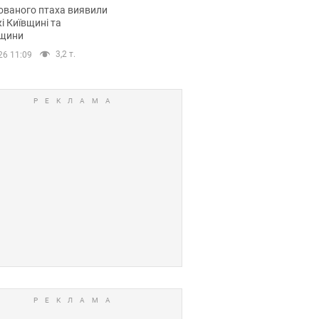
повий маршрут.
ованого птаха виявили
і Київщині та
щини
3,2 т.
26 11:09