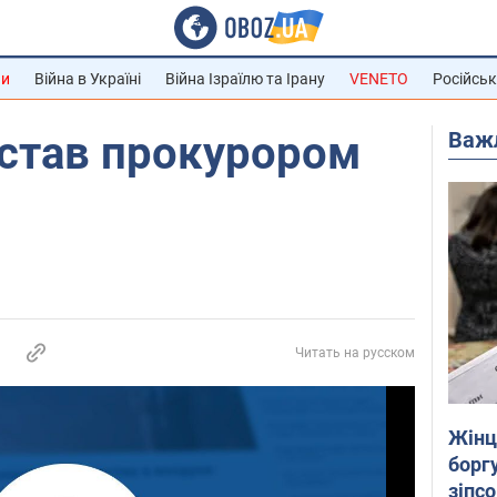
ни
Війна в Україні
Війна Ізраїлю та Ірану
VENETO
Російськ
Важ
 став прокурором
Читать на русском
Жінці
боргу
зіпс