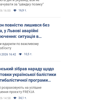
ачувати за "швидку позику"
16,9 т.
26 16:00
он повністю лишився без
а, у Львові аварійні
лючення: ситуація в
госистемі 6 серпня
ни вдарили по важливому
об'єкту
10,5 т.
8.2026 16:42
нський зібрав нараду щодо
товки української балістики
JA: які рішення готуються
і розраховують на успішне
шення проєкту FREYJA
34,1 т.
26 14:58