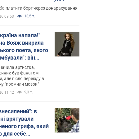
лив неочікуване рішення
ба платити борг через донарахування
13,5 т.
26 09:53
країна напала!"
на Вояж викрила
ького поета, якого
мбували": він
ь російської не
начила артистка,
 а тепер хоче
енник був фанатом
и, але після переїзду в
циду українців
му "промили мозок"
9,3 т.
26 11:42
знесилений": в
їні врятували
неного грифа, який
в для себе