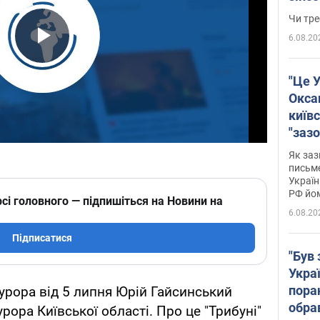
ухва
Чи тре
6.08.20
Play Video
"Це У
Окса
київс
"зазо
навіт
Як заз
знав,
письм
Україн
гено
РФ йо
сі головного — підпишіться на Новини на
6.08.20
Підписатися
"Був 
Укра
пора
урора від 5 липня Юрій Гайсинський
обра
рора Київської області. Про це "Трибуні"