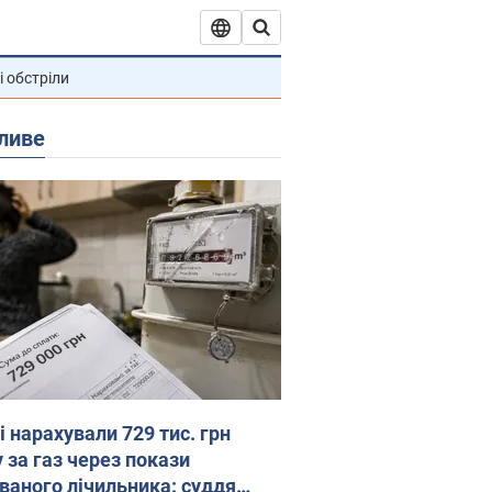
і обстріли
ливе
 нарахували 729 тис. грн
 за газ через покази
ованого лічильника: суддя