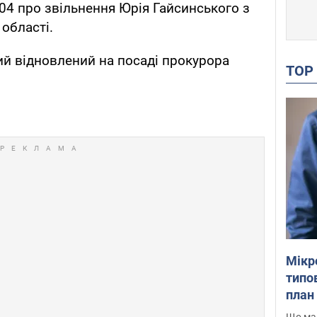
004 про звільнення Юрія Гайсинського з
області.
й відновлений на посаді прокурора
TO
Мікр
типов
план 
Що маю