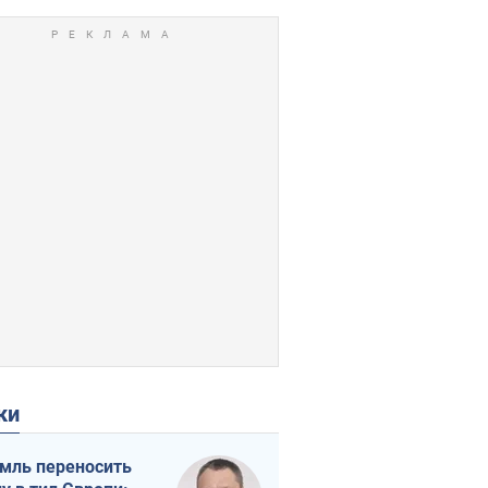
ки
мль переносить