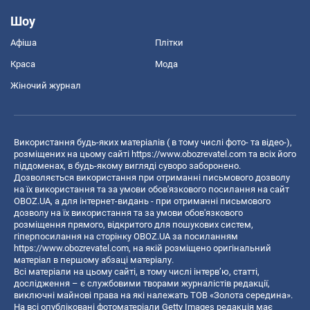
Шоу
Афіша
Плітки
Краса
Мода
Жіночий журнал
Використання будь-яких матеріалів ( в тому числі фото- та відео-),
розміщених на цьому сайті
https://www.obozrevatel.com
та всіх його
піддоменах, в будь-якому вигляді суворо заборонено.
Дозволяється використання при отриманні письмового дозволу
на їх використання та за умови обов'язкового посилання на сайт
OBOZ.UA, а для інтернет-видань - при отриманні письмового
дозволу на їх використання та за умови обов'язкового
розміщення прямого, відкритого для пошукових систем,
гіперпосилання на сторінку OBOZ.UA за посиланням
https://www.obozrevatel.com
, на якій розміщено оригінальний
матеріал в першому абзаці матеріалу.
Всі матеріали на цьому сайті, в тому числі інтерв’ю, статті,
дослідження – є службовими творами журналістів редакції,
виключні майнові права на які належать ТОВ «Золота середина».
На всі опубліковані фотоматеріали Getty Images редакція має