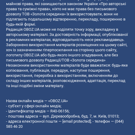
майнові права, які захищаються законом України «Про авторські
права та суміжні права», ніхто не має права без письмового
дозволу ТОВ «Золота середина» їх використовувати, вони не
підлягають подальшому відтворенню, перекладу, поширенню в
будь-якій формі.
Редакція OBOZ.UA може не поділяти точку зору, викладену в
авторському матеріалі. За достовірність інформації, опублікованої
в рекламних матеріалах, відповідальність несе рекламодавець.
Заборонено використання матеріалів розміщених на цьому сайті,
хоч із зазначенням гіперпосилання на сторінку цього сайту,
логотипу OBOZ.UA або будь-якого іншого згадування, але без
письмового дозволу Редакції/ТОВ «Золота середина»
Незаконним використанням матеріалів буде вважатися: будь-яке
копiювання, публiкацiя, передрук, наступне поширення,
використання, переробка з використанням, включенням до
складу інших матеріалів, розповсюдження, адаптація, переклад
та інші подібні зміни матеріалу.
Назва онлайн медіа — «OBOZ.UA»
- суб'єкт у сфері онлайн медіа;
- ідентифікатор медіа — R40-06156;
- поштова адреса — вул. Деревообробна, буд. 7, м. Київ, 01013;
- адреса електронної пошти —
[email protected]
; - телефон — (044)
585 46 20