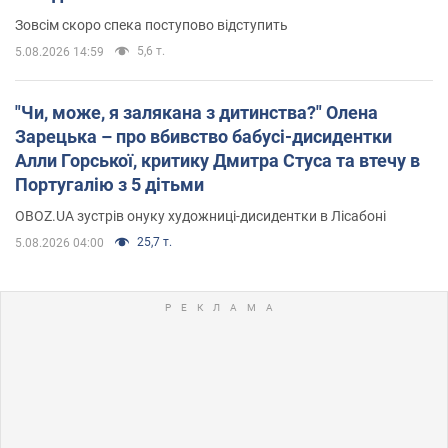
Зовсім скоро спека поступово відступить
5,6 т.
5.08.2026 14:59
"Чи, може, я залякана з дитинства?" Олена
Зарецька – про вбивство бабусі-дисидентки
Алли Горської, критику Дмитра Стуса та втечу в
Португалію з 5 дітьми
OBOZ.UA зустрів онуку художниці-дисидентки в Лісабоні
25,7 т.
5.08.2026 04:00