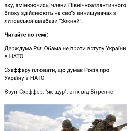
яку, змінюючись, члени Північноатлантичного
блоку здійснюють на своїх винищувачах з
литовської авіабази "Зокняй".
Читайте по темі:
Держдума РФ: Обама не проти вступу України
в НАТО
Схефферу плювати, що думає Росія про
Україну в НАТО
Єзуїт Схеффер, "як щур", втік від Вітренко