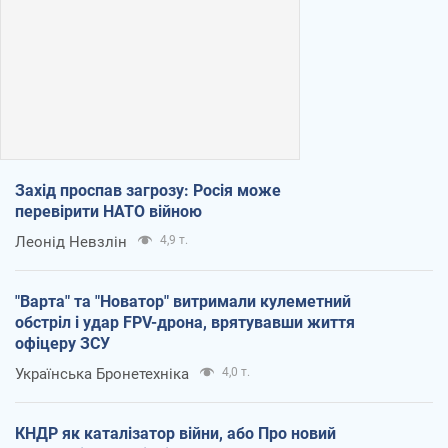
Захід проспав загрозу: Росія може
перевірити НАТО війною
Леонід Невзлін
4,9 т.
"Варта" та "Новатор" витримали кулеметний
обстріл і удар FPV-дрона, врятувавши життя
офіцеру ЗСУ
Українська Бронетехніка
4,0 т.
КНДР як каталізатор війни, або Про новий