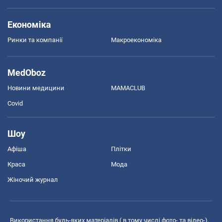
Економіка
Ринки та компанії
Макроекономіка
MedOboz
Новини медицини
MAMACLUB
Covid
Шоу
Афіша
Плітки
Краса
Мода
Жіночий журнал
Використання будь-яких матеріалів ( в тому числі фото- та відео-),