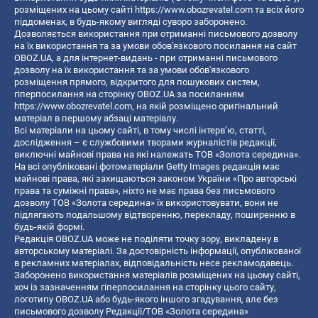
розміщених на цьому сайті
https://www.obozrevatel.com
та всіх його
піддоменах, в будь-якому вигляді суворо заборонено.
Дозволяється використання при отриманні письмового дозволу
на їх використання та за умови обов'язкового посилання на сайт
OBOZ.UA, а для інтернет-видань - при отриманні письмового
дозволу на їх використання та за умови обов'язкового
розміщення прямого, відкритого для пошукових систем,
гіперпосилання на сторінку OBOZ.UA за посиланням
https://www.obozrevatel.com
, на якій розміщено оригінальний
матеріал в першому абзаці матеріалу.
Всі матеріали на цьому сайті, в тому числі інтерв’ю, статті,
дослідження – є службовими творами журналістів редакції,
виключні майнові права на які належать ТОВ «Золота середина».
На всі опубліковані фотоматеріали Getty Images редакція має
майнові права, які захищаються законом України «Про авторські
права та суміжні права», ніхто не має права без письмового
дозволу ТОВ «Золота середина» їх використовувати, вони не
підлягають подальшому відтворенню, перекладу, поширенню в
будь-якій формі.
Редакція OBOZ.UA може не поділяти точку зору, викладену в
авторському матеріалі. За достовірність інформації, опублікованої
в рекламних матеріалах, відповідальність несе рекламодавець.
Заборонено використання матеріалів розміщених на цьому сайті,
хоч із зазначенням гіперпосилання на сторінку цього сайту,
логотипу OBOZ.UA або будь-якого іншого згадування, але без
письмового дозволу Редакції/ТОВ «Золота середина»