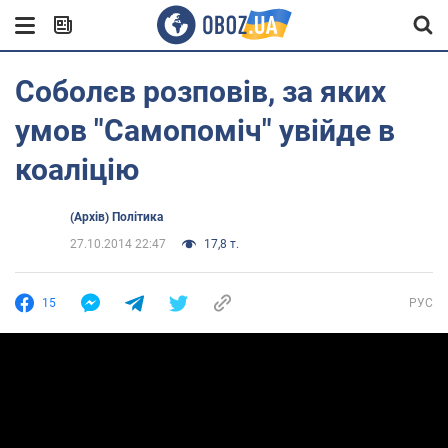
Соболєв розповів, за яких
умов "Самопоміч" увійде в
коаліцію
(Архів) Політика
27.10.2014 22:47
17,8 т.
15
РУС