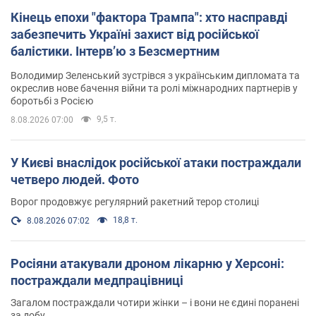
Кінець епохи "фактора Трампа": хто насправді
забезпечить Україні захист від російської
балістики. Інтерв’ю з Безсмертним
Володимир Зеленський зустрівся з українським дипломата та
окреслив нове бачення війни та ролі міжнародних партнерів у
боротьбі з Росією
9,5 т.
8.08.2026 07:00
У Києві внаслідок російської атаки постраждали
четверо людей. Фото
Ворог продовжує регулярний ракетний терор столиці
18,8 т.
8.08.2026 07:02
Росіяни атакували дроном лікарню у Херсоні:
постраждали медпрацівниці
Загалом постраждали чотири жінки – і вони не єдині поранені
за добу