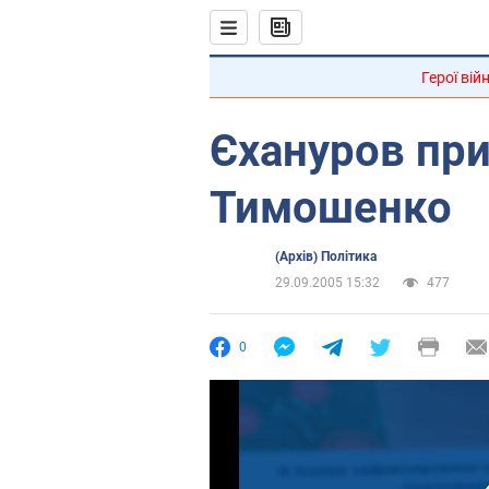
Герої вій
Єхануров пр
Тимошенко
(Архів) Політика
29.09.2005 15:32
477
0