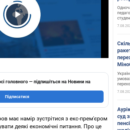
Одноч
педаго
студен
Play Video
7.08.20
Скіл
раке
перех
Міно
цифр
Украї
умовах
сі головного — підпишіться на Новини на
перех
7.08.20
Підписатися
Аурі
суд 
ров має намір зустрітися з екс-прем'єром
пенсі
вати деякі економічні питання. Про це