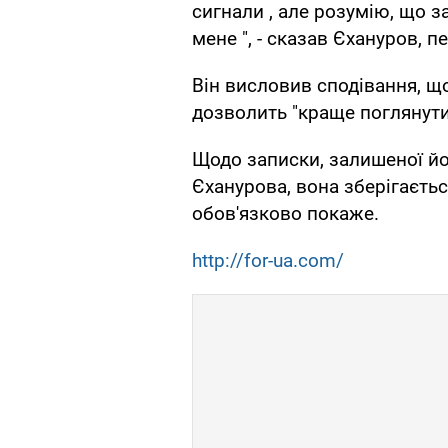
сигнали , але розумію, що зар
мене ", - сказав Єхануров, пе
Він висловив сподівання, що
дозволить "краще поглянути 
Щодо записки, залишеної й
Єханурова, вона зберігається
обов'язково покаже.
http://for-ua.com/