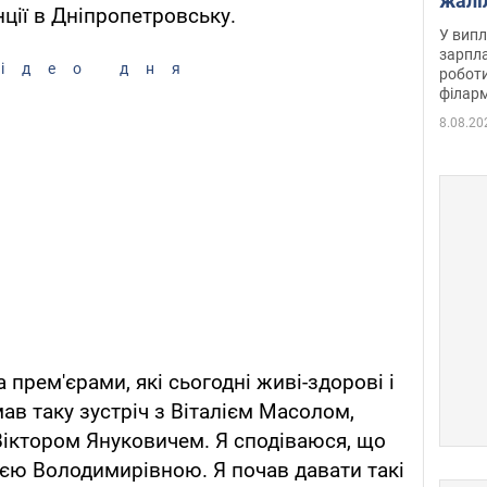
жалі
ції в Дніпропетровську.
отри
У випл
зарпла
ідео дня
роботи
філарм
8.08.20
ма прем'єрами, які сьогодні живі-здорові і
ав таку зустріч з Віталієм Масолом,
Віктором Януковичем. Я сподіваюся, що
лією Володимирівною. Я почав давати такі