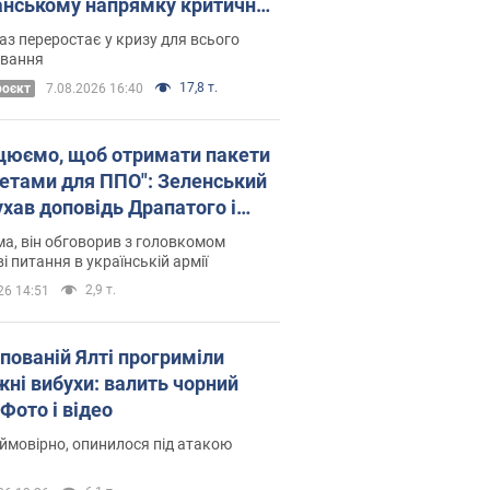
нському напрямку критичний
омфорт: як це вдалося
аз переростає у кризу для всього
овання
17,8 т.
роєкт
7.08.2026 16:40
цюємо, щоб отримати пакети
кетами для ППО": Зеленський
ухав доповідь Драпатого і
сував нові кроки
а, він обговорив з головкомом
і питання в українській армії
2,9 т.
26 14:51
упованій Ялті прогриміли
жні вибухи: валить чорний
Фото і відео
 ймовірно, опинилося під атакою