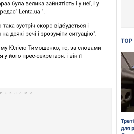
аз була велика зайнятість і у неї, і у
редає" Lenta.ua ".
 така зустріч скоро відбудеться і
на деякі речі і зрозуміти ситуацію".
TO
ому Юлією Тимошенко, то, за словами
 у його прес-секретаря, і він її
Трет
для 