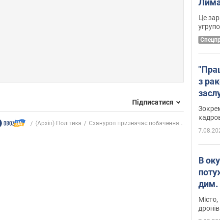
Лима
диск
Це зар
угруп
Cпецп
"Пра
з ра
засл
Підписатися
анон
Зокрем
кадров
(Архів) Політика
Єхануров призначає побачення...
7.08.20
В ок
поту
дим. 
Місто,
дронів