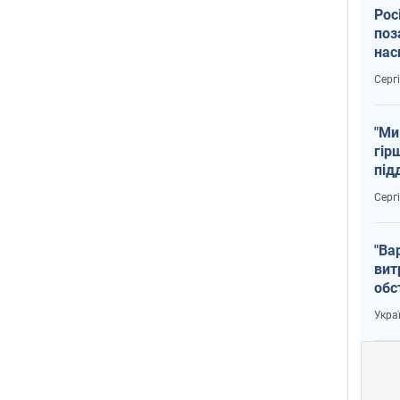
Рос
поз
нас
тем
Серг
"Ми
гір
під
рак
Серг
"Ва
вит
обс
вря
Укра
офі