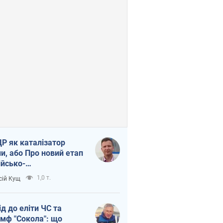
Р як каталізатор
ни, або Про новий етап
ійсько-
нічнокорейського
1,0 т.
сій Кущ
зу
ід до еліти ЧС та
умф "Сокола": що