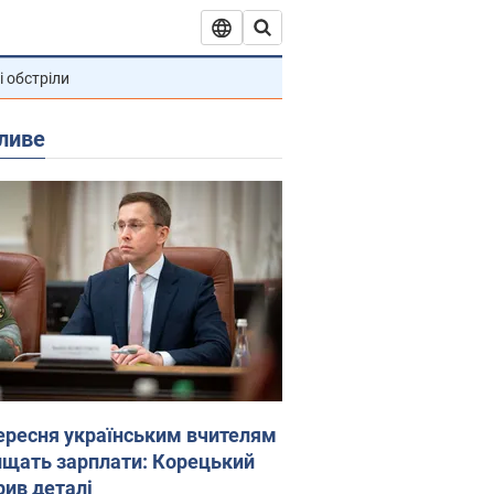
і обстріли
ливе
вересня українським вчителям
ищать зарплати: Корецький
рив деталі