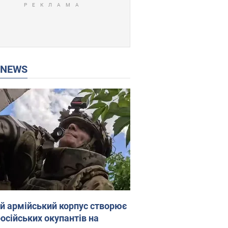
P NEWS
ій армійський корпус створює
російських окупантів на