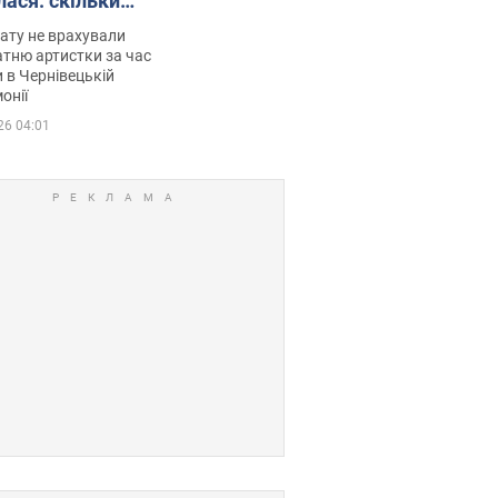
лася: скільки
мувала співачка
ату не врахували
тню артистки за час
 в Чернівецькій
онії
26 04:01