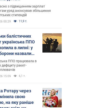
асно з підвищенням зарплат
гам уряд анонсував збільшення
тських стипендій
11,9 т.
26 00:29
ьки балістичних
т українська ППО
опила в липні: у
борони назвали
у
нська ППО працювала в
 дефіциту ракет-
оплювачів
6,1 т.
26 15:09
ка Ротару через
змінила свою
ю, на яку раніше