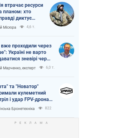
ія втрачає ресурси
а планом: хто
правді диктує
п війни
4,6 т.
ій Місюра
 вже проходили через
ше": Україні не варто
даватися зневірі через
етний терор
6,0 т.
ій Марченко, експерт
рта" та "Новатор"
римали кулеметний
тріл і удар FPV-дрона,
тувавши життя
822
їнська Бронетехніка
церу ЗСУ