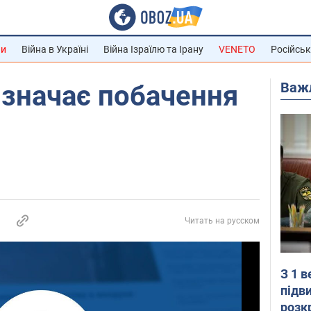
ни
Війна в Україні
Війна Ізраїлю та Ірану
VENETO
Російськ
Важ
изначає побачення
Читать на русском
З 1 
підв
розк