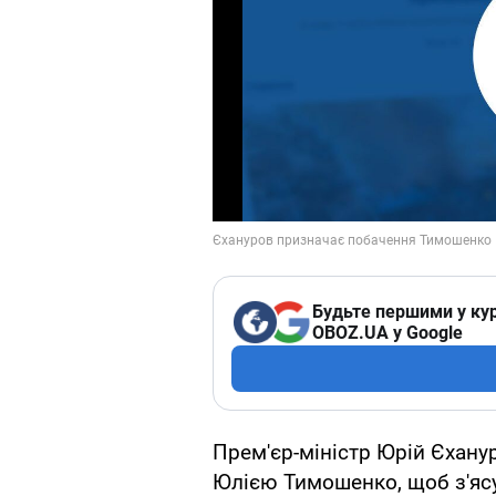
Будьте першими у кур
OBOZ.UA у Google
Прем'єр-міністр Юрій Єхану
Юлією Тимошенко, щоб з'ясу