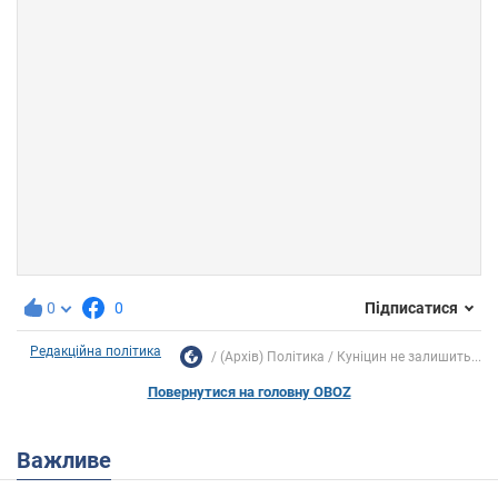
0
0
Підписатися
Редакційна політика
(Архів) Політика
Куніцин не залишить...
Повернутися на головну OBOZ
Важливе