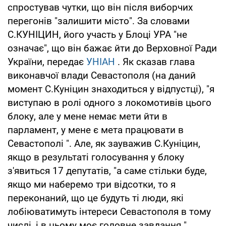
спростував чутки, що він після виборчих
перегонів "залишити місто". За словами
С.КУНІЦИН, його участь у Блоці УРА "не
означає", що він бажає йти до Верховної Ради
України, передає
УНІАН
. Як сказав глава
виконавчої влади Севастополя (на даний
момент С.Куніцин знаходиться у відпустці), "я
виступаю в ролі одного з локомотивів цього
блоку, але у мене немає мети йти в
парламент, у мене є мета працювати в
Севастополі ". Але, як зауважив С.Куніцин,
якщо в результаті голосування у блоку
з'явиться 17 депутатів, "а саме стільки буде,
якщо ми наберемо три відсотки, то я
переконаний, що це будуть ті люди, які
лобіюватимуть інтереси Севастополя в тому
числі, і в цьому моє головне завдання ".