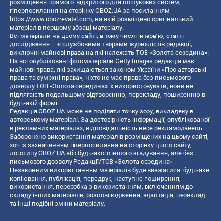
розміщення прямого, відкритого для пошукових систем,
гіперпосилання на сторінку OBOZ.UA за посиланням
https://www.obozrevatel.com
, на якій розміщено оригінальний
матеріал в першому абзаці матеріалу.
Всі матеріали на цьому сайті, в тому числі інтерв’ю, статті,
дослідження – є службовими творами журналістів редакції,
виключні майнові права на які належать ТОВ «Золота середина».
На всі опубліковані фотоматеріали Getty Images редакція має
майнові права, які захищаються законом України «Про авторські
права та суміжні права», ніхто не має права без письмового
дозволу ТОВ «Золота середина» їх використовувати, вони не
підлягають подальшому відтворенню, перекладу, поширенню в
будь-якій формі.
Редакція OBOZ.UA може не поділяти точку зору, викладену в
авторському матеріалі. За достовірність інформації, опублікованої
в рекламних матеріалах, відповідальність несе рекламодавець.
Заборонено використання матеріалів розміщених на цьому сайті,
хоч із зазначенням гіперпосилання на сторінку цього сайту,
логотипу OBOZ.UA або будь-якого іншого згадування, але без
письмового дозволу Редакції/ТОВ «Золота середина»
Незаконним використанням матеріалів буде вважатися: будь-яке
копiювання, публiкацiя, передрук, наступне поширення,
використання, переробка з використанням, включенням до
складу інших матеріалів, розповсюдження, адаптація, переклад
та інші подібні зміни матеріалу.