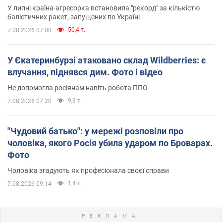
У липні країна-агресорка встановила "рекорд" за кількістю
балістичних ракет, запущених по Україні
50,4 т.
7.08.2026 07:00
У Єкатеринбурзі атаковано склад Wildberries: є
влучання, піднявся дим. Фото і відео
Не допомогла росіянам навіть робота ППО
9,3 т.
7.08.2026 07:20
"Чудовий батько": у мережі розповіли про
чоловіка, якого Росія убила ударом по Броварах.
Фото
Чоловіка згадують як професіонала своєї справи
1,4 т.
7.08.2026 09:14