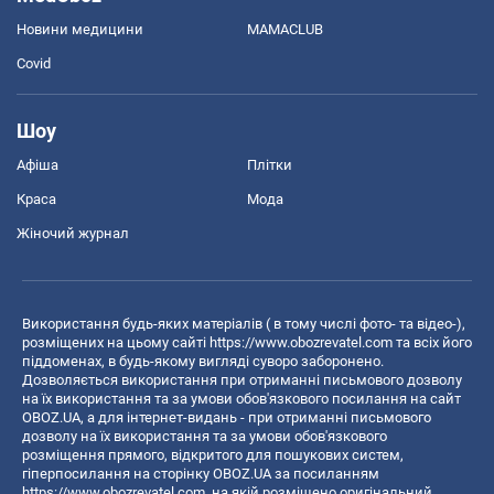
Новини медицини
MAMACLUB
Covid
Шоу
Афіша
Плітки
Краса
Мода
Жіночий журнал
Використання будь-яких матеріалів ( в тому числі фото- та відео-),
розміщених на цьому сайті
https://www.obozrevatel.com
та всіх його
піддоменах, в будь-якому вигляді суворо заборонено.
Дозволяється використання при отриманні письмового дозволу
на їх використання та за умови обов'язкового посилання на сайт
OBOZ.UA, а для інтернет-видань - при отриманні письмового
дозволу на їх використання та за умови обов'язкового
розміщення прямого, відкритого для пошукових систем,
гіперпосилання на сторінку OBOZ.UA за посиланням
https://www.obozrevatel.com
, на якій розміщено оригінальний