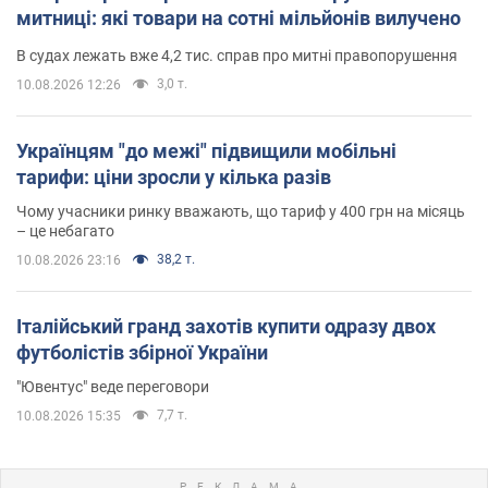
митниці: які товари на сотні мільйонів вилучено
В судах лежать вже 4,2 тис. справ про митні правопорушення
3,0 т.
10.08.2026 12:26
Українцям "до межі" підвищили мобільні
тарифи: ціни зросли у кілька разів
Чому учасники ринку вважають, що тариф у 400 грн на місяць
– це небагато
38,2 т.
10.08.2026 23:16
Італійський гранд захотів купити одразу двох
футболістів збірної України
"Ювентус" веде переговори
7,7 т.
10.08.2026 15:35