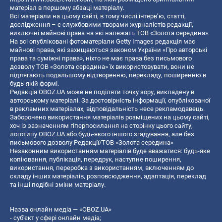
матеріал в першому абзаці матеріалу.
Всі матеріали на цьому сайті, в тому числі інтерв’ю, статті,
дослідження – є службовими творами журналістів редакції,
виключні майнові права на які належать ТОВ «Золота середина».
На всі опубліковані фотоматеріали Getty Images редакція має
майнові права, які захищаються законом України «Про авторські
права та суміжні права», ніхто не має права без письмового
дозволу ТОВ «Золота середина» їх використовувати, вони не
підлягають подальшому відтворенню, перекладу, поширенню в
будь-якій формі.
Редакція OBOZ.UA може не поділяти точку зору, викладену в
авторському матеріалі. За достовірність інформації, опублікованої
в рекламних матеріалах, відповідальність несе рекламодавець.
Заборонено використання матеріалів розміщених на цьому сайті,
хоч із зазначенням гіперпосилання на сторінку цього сайту,
логотипу OBOZ.UA або будь-якого іншого згадування, але без
письмового дозволу Редакції/ТОВ «Золота середина»
Незаконним використанням матеріалів буде вважатися: будь-яке
копiювання, публiкацiя, передрук, наступне поширення,
використання, переробка з використанням, включенням до
складу інших матеріалів, розповсюдження, адаптація, переклад
та інші подібні зміни матеріалу.
Назва онлайн медіа — «OBOZ.UA»
- суб'єкт у сфері онлайн медіа;