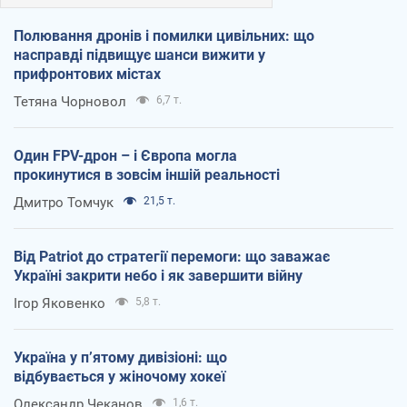
Полювання дронів і помилки цивільних: що
насправді підвищує шанси вижити у
прифронтових містах
Тетяна Чорновол
6,7 т.
Один FPV-дрон – і Європа могла
прокинутися в зовсім іншій реальності
Дмитро Томчук
21,5 т.
Від Patriot до стратегії перемоги: що заважає
Україні закрити небо і як завершити війну
Ігор Яковенко
5,8 т.
Україна у п’ятому дивізіоні: що
відбувається у жіночому хокеї
Олександр Чеканов
1,6 т.