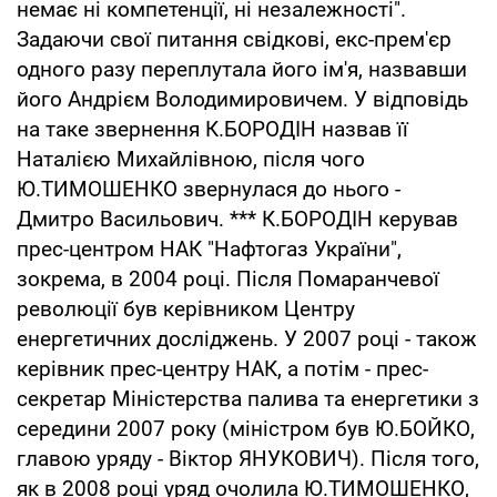
немає ні компетенції, ні незалежності".
Задаючи свої питання свідкові, екс-прем'єр
одного разу переплутала його ім'я, назвавши
його Андрієм Володимировичем. У відповідь
на таке звернення К.БОРОДІН назвав її
Наталією Михайлівною, після чого
Ю.ТИМОШЕНКО звернулася до нього -
Дмитро Васильович. *** К.БОРОДІН керував
прес-центром НАК "Нафтогаз України",
зокрема, в 2004 році. Після Помаранчевої
революції був керівником Центру
енергетичних досліджень. У 2007 році - також
керівник прес-центру НАК, а потім - прес-
секретар Міністерства палива та енергетики з
середини 2007 року (міністром був Ю.БОЙКО,
главою уряду - Віктор ЯНУКОВИЧ). Після того,
як в 2008 році уряд очолила Ю.ТИМОШЕНКО,