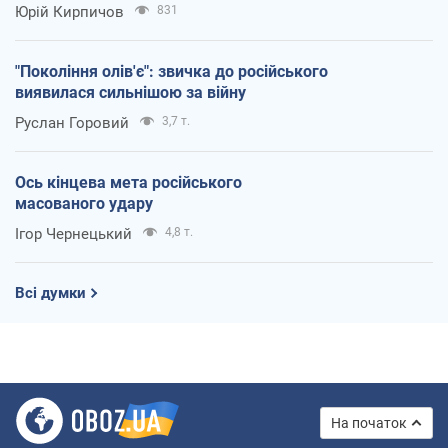
Юрій Кирпичов
831
"Покоління олів'є": звичка до російського
виявилася сильнішою за війну
Руслан Горовий
3,7 т.
Ось кінцева мета російського
масованого удару
Ігор Чернецький
4,8 т.
Всі думки
На початок