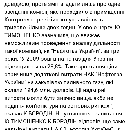
довідкою, проте зміг згадати лише про одне
засіданні комісії, яке проходило в приміщенні
Контрольно-ревізійного управління та
тривало більше двох годин. У свою чергу, Ю .
ТИМОШЕНКО зазначила, що вважає
неможливим проведення аналізу діяльності
такої компанії, як "Нафтогаз України", за три
роки. "У 2009 році ціна на газ для України
підвищилася на 29,8%. Таке зростання ціни
спричинив додаткові витрати НАК "Нафтогаз
України" на закупівлю паливного газу, які
склали 194,6 млн. доларів. Ці надмірні
витрати могли бути значно вище, якби не
падіння кон'юнктури на світових ринках ", -
сказав К.БОРОДІН. На уточнююче запитання
Ю.ТИМОШЕНКО К.БОРОДІН відповів, що саме
надмірні витрати НАК "Нафтогаз України" і є