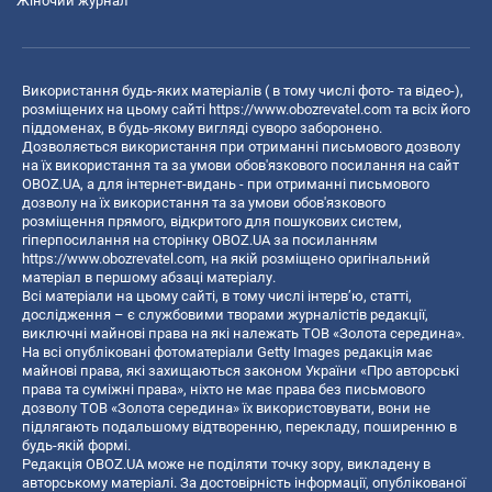
Жіночий журнал
Використання будь-яких матеріалів ( в тому числі фото- та відео-),
розміщених на цьому сайті
https://www.obozrevatel.com
та всіх його
піддоменах, в будь-якому вигляді суворо заборонено.
Дозволяється використання при отриманні письмового дозволу
на їх використання та за умови обов'язкового посилання на сайт
OBOZ.UA, а для інтернет-видань - при отриманні письмового
дозволу на їх використання та за умови обов'язкового
розміщення прямого, відкритого для пошукових систем,
гіперпосилання на сторінку OBOZ.UA за посиланням
https://www.obozrevatel.com
, на якій розміщено оригінальний
матеріал в першому абзаці матеріалу.
Всі матеріали на цьому сайті, в тому числі інтерв’ю, статті,
дослідження – є службовими творами журналістів редакції,
виключні майнові права на які належать ТОВ «Золота середина».
На всі опубліковані фотоматеріали Getty Images редакція має
майнові права, які захищаються законом України «Про авторські
права та суміжні права», ніхто не має права без письмового
дозволу ТОВ «Золота середина» їх використовувати, вони не
підлягають подальшому відтворенню, перекладу, поширенню в
будь-якій формі.
Редакція OBOZ.UA може не поділяти точку зору, викладену в
авторському матеріалі. За достовірність інформації, опублікованої