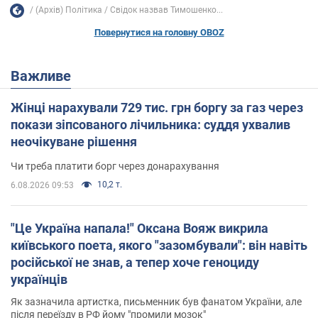
(Архів) Політика
Свідок назвав Тимошенко...
Повернутися на головну OBOZ
Важливе
Жінці нарахували 729 тис. грн боргу за газ через
покази зіпсованого лічильника: суддя ухвалив
неочікуване рішення
Чи треба платити борг через донарахування
10,2 т.
6.08.2026 09:53
"Це Україна напала!" Оксана Вояж викрила
київського поета, якого "зазомбували": він навіть
російської не знав, а тепер хоче геноциду
українців
Як зазначила артистка, письменник був фанатом України, але
після переїзду в РФ йому "промили мозок"