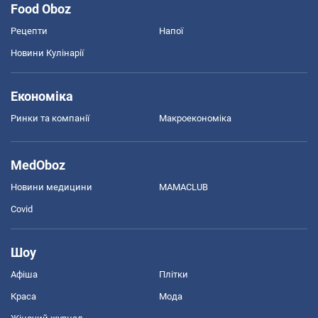
Food Oboz
Рецепти
Напої
Новини Кулінарії
Економіка
Ринки та компанії
Макроекономіка
MedOboz
Новини медицини
MAMACLUB
Covid
Шоу
Афіша
Плітки
Краса
Мода