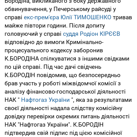
Бородіна, викликаного з боку державного
обвинувачення, у Печерському райсуді у
справі
екс-прем'єра Юлії ТИМОШЕНКО
тривав
майже півтори години. Після допиту
головуючий у справі
суддя Родіон КІРЄЄВ
відповідно до вимоги Кримінально-
процесуального кодексу заборонив
К.БОРОДІНА спілкуватися з іншими свідками
по цій справі. Під час дачі свідчень
К.БОРОДІН повідомив, що безпосередньо
брав участь у роботі міжвідомчої комісії з
аналізу фінансово-господарської діяльності
НАК "
Нафтогаз України
", яка за результатами
своєї діяльності надала слідству комісійну
довідку перевірки окремих питань діяльності
НАК "Нафтогаз України". К.БОРОДІН
підтвердив свій підпис під цією комісійної