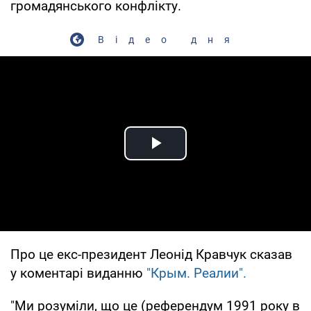
громадянського конфлікту.
Відео дня
Play Video
Про це екс-президент Леонід Кравчук сказав
у коментарі виданню
"Крым. Реалии".
"Ми розуміли, що це (референдум 1991 року в