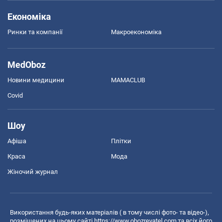
Економіка
Ринки та компанії
Макроекономіка
MedOboz
Новини медицини
MAMACLUB
Covid
Шоу
Афіша
Плітки
Краса
Мода
Жіночий журнал
Використання будь-яких матеріалів ( в тому числі фото- та відео-),
розміщених на цьому сайті
https://www.obozrevatel.com
та всіх його