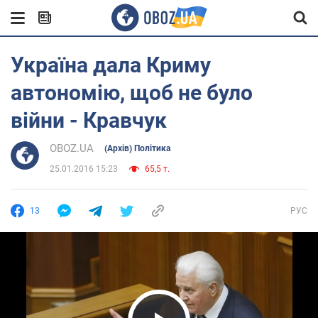
Україна дала Криму
автономію, щоб не було
війни - Кравчук
OBOZ.UA
(Архів) Політика
25.01.2016 15:23
65,5 т.
13
РУС