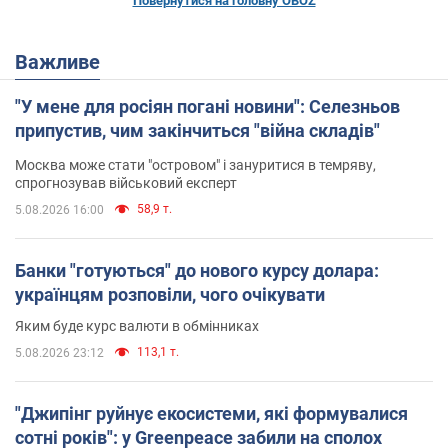
Повернутися на головну OBOZ
Важливе
"У мене для росіян погані новини": Селезньов
припустив, чим закінчиться "війна складів"
Москва може стати "островом" і зануритися в темряву,
спрогнозував військовий експерт
58,9 т.
5.08.2026 16:00
Банки "готуються" до нового курсу долара:
українцям розповіли, чого очікувати
Яким буде курс валюти в обмінниках
113,1 т.
5.08.2026 23:12
"Джипінг руйнує екосистеми, які формувалися
сотні років": у Greenpeace забили на сполох