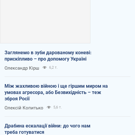
Заглянемо в зуби дарованому коневі:
прискіпливо – про допомогу Україні
Олександр Кірш
6,2 т.
Між жахливою війною і ще гіршим миром на
умовах агресора, або Безвихідність – теж
зброя Росії
Олексій Копитько
5,6 т.
Драбина ескалації війни: до чого нам
треба готуватися