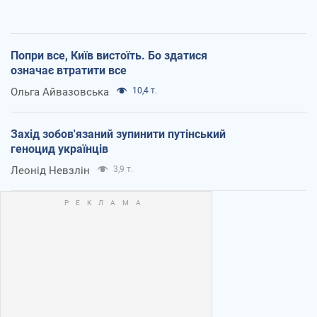
Попри все, Київ вистоїть. Бо здатися
означає втратити все
Ольга Айвазовська
10,4 т.
Захід зобов'язаний зупинити путінський
геноцид українців
Леонід Невзлін
3,9 т.