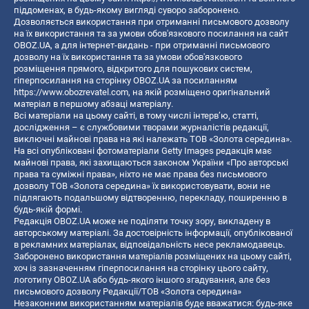
піддоменах, в будь-якому вигляді суворо заборонено.
Дозволяється використання при отриманні письмового дозволу
на їх використання та за умови обов'язкового посилання на сайт
OBOZ.UA, а для інтернет-видань - при отриманні письмового
дозволу на їх використання та за умови обов'язкового
розміщення прямого, відкритого для пошукових систем,
гіперпосилання на сторінку OBOZ.UA за посиланням
https://www.obozrevatel.com
, на якій розміщено оригінальний
матеріал в першому абзаці матеріалу.
Всі матеріали на цьому сайті, в тому числі інтерв’ю, статті,
дослідження – є службовими творами журналістів редакції,
виключні майнові права на які належать ТОВ «Золота середина».
На всі опубліковані фотоматеріали Getty Images редакція має
майнові права, які захищаються законом України «Про авторські
права та суміжні права», ніхто не має права без письмового
дозволу ТОВ «Золота середина» їх використовувати, вони не
підлягають подальшому відтворенню, перекладу, поширенню в
будь-якій формі.
Редакція OBOZ.UA може не поділяти точку зору, викладену в
авторському матеріалі. За достовірність інформації, опублікованої
в рекламних матеріалах, відповідальність несе рекламодавець.
Заборонено використання матеріалів розміщених на цьому сайті,
хоч із зазначенням гіперпосилання на сторінку цього сайту,
логотипу OBOZ.UA або будь-якого іншого згадування, але без
письмового дозволу Редакції/ТОВ «Золота середина»
Незаконним використанням матеріалів буде вважатися: будь-яке