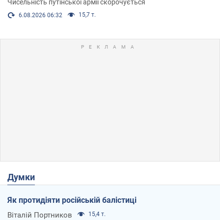
Чисельність путінської армії скорочується
15,7 т.
6.08.2026 06:32
Думки
Як протидіяти російській балістиці
Віталій Портников
15,4 т.