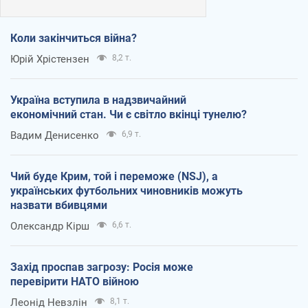
Коли закінчиться війна?
Юрій Хрістензен
8,2 т.
Україна вступила в надзвичайний
економічний стан. Чи є світло вкінці тунелю?
Вадим Денисенко
6,9 т.
Чий буде Крим, той і переможе (NSJ), а
українських футбольних чиновників можуть
назвати вбивцями
Олександр Кірш
6,6 т.
Захід проспав загрозу: Росія може
перевірити НАТО війною
Леонід Невзлін
8,1 т.