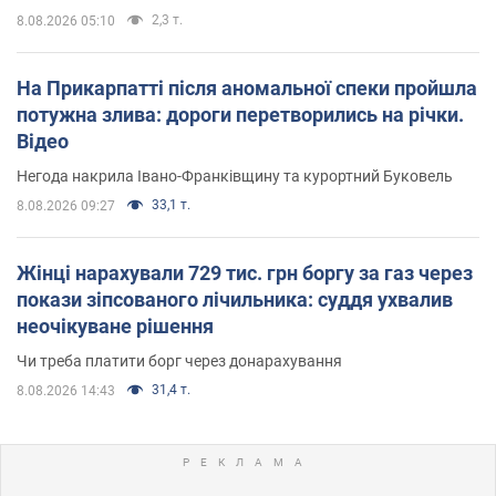
2,3 т.
8.08.2026 05:10
На Прикарпатті після аномальної спеки пройшла
потужна злива: дороги перетворились на річки.
Відео
Негода накрила Івано-Франківщину та курортний Буковель
33,1 т.
8.08.2026 09:27
Жінці нарахували 729 тис. грн боргу за газ через
покази зіпсованого лічильника: суддя ухвалив
неочікуване рішення
Чи треба платити борг через донарахування
31,4 т.
8.08.2026 14:43