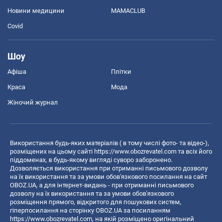
Новини медицини
MAMACLUB
Covid
Шоу
Афіша
Плітки
Краса
Мода
Жіночий журнал
Використання будь-яких матеріалів ( в тому числі фото- та відео-),
розміщених на цьому сайті
https://www.obozrevatel.com
та всіх його
піддоменах, в будь-якому вигляді суворо заборонено.
Дозволяється використання при отриманні письмового дозволу
на їх використання та за умови обов'язкового посилання на сайт
OBOZ.UA, а для інтернет-видань - при отриманні письмового
дозволу на їх використання та за умови обов'язкового
розміщення прямого, відкритого для пошукових систем,
гіперпосилання на сторінку OBOZ.UA за посиланням
https://www.obozrevatel.com
, на якій розміщено оригінальний