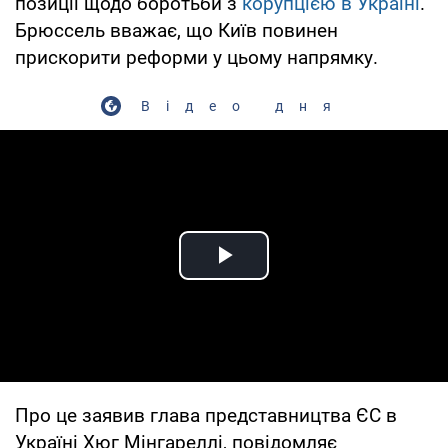
позиції щодо боротьби з
корупцією в Україні
.
Брюссель вважає, що Київ повинен
прискорити реформи у цьому напрямку.
Відео дня
Play Video
Про це заявив глава представництва ЄС в
Україні Хюг Мінгареллі, повідомляє