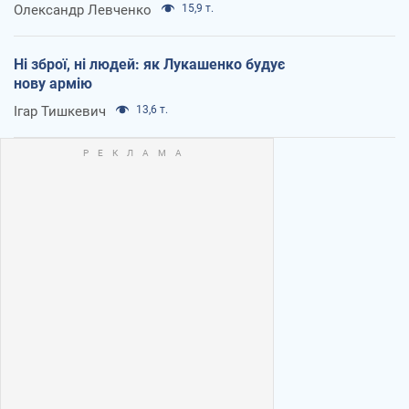
Олександр Левченко
15,9 т.
Ні зброї, ні людей: як Лукашенко будує
нову армію
Ігар Тишкевич
13,6 т.