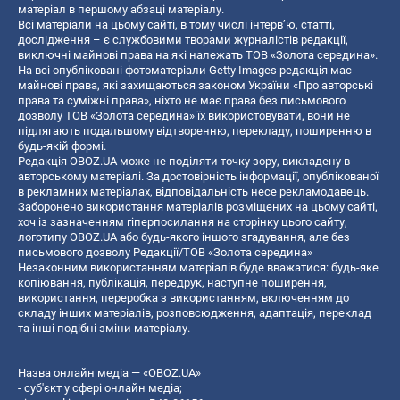
матеріал в першому абзаці матеріалу.
Всі матеріали на цьому сайті, в тому числі інтерв’ю, статті,
дослідження – є службовими творами журналістів редакції,
виключні майнові права на які належать ТОВ «Золота середина».
На всі опубліковані фотоматеріали Getty Images редакція має
майнові права, які захищаються законом України «Про авторські
права та суміжні права», ніхто не має права без письмового
дозволу ТОВ «Золота середина» їх використовувати, вони не
підлягають подальшому відтворенню, перекладу, поширенню в
будь-якій формі.
Редакція OBOZ.UA може не поділяти точку зору, викладену в
авторському матеріалі. За достовірність інформації, опублікованої
в рекламних матеріалах, відповідальність несе рекламодавець.
Заборонено використання матеріалів розміщених на цьому сайті,
хоч із зазначенням гіперпосилання на сторінку цього сайту,
логотипу OBOZ.UA або будь-якого іншого згадування, але без
письмового дозволу Редакції/ТОВ «Золота середина»
Незаконним використанням матеріалів буде вважатися: будь-яке
копiювання, публiкацiя, передрук, наступне поширення,
використання, переробка з використанням, включенням до
складу інших матеріалів, розповсюдження, адаптація, переклад
та інші подібні зміни матеріалу.
Назва онлайн медіа — «OBOZ.UA»
- суб'єкт у сфері онлайн медіа;