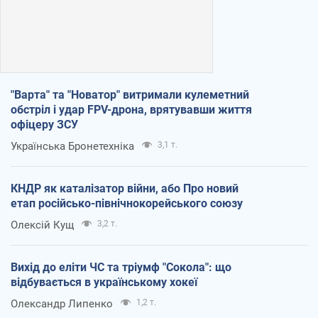
"Варта" та "Новатор" витримали кулеметний
обстріл і удар FPV-дрона, врятувавши життя
офіцеру ЗСУ
Українська Бронетехніка
3,1 т.
КНДР як каталізатор війни, або Про новий
етап російсько-північнокорейського союзу
Олексій Кущ
3,2 т.
Вихід до еліти ЧС та тріумф "Сокола": що
відбувається в українському хокеї
Олександр Липенко
1,2 т.