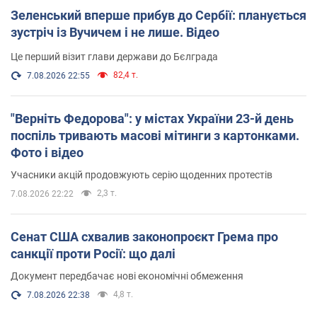
Зеленський вперше прибув до Сербії: планується
зустріч із Вучичем і не лише. Відео
Це перший візит глави держави до Бєлграда
82,4 т.
7.08.2026 22:55
"Верніть Федорова": у містах України 23-й день
поспіль тривають масові мітинги з картонками.
Фото і відео
Учасники акцій продовжують серію щоденних протестів
2,3 т.
7.08.2026 22:22
Сенат США схвалив законопроєкт Грема про
санкції проти Росії: що далі
Документ передбачає нові економічні обмеження
4,8 т.
7.08.2026 22:38