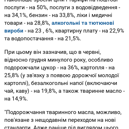
послуги - на 50%, послуги з водовідведення -
на 34,1%, бензин - на 33,8%, ліки і медичні
товари - на 28,8%,
алкогольні та тютюнові
вироби
- на 23 , 6%, квартирну плату - на 22,9%
та водопостачання - на 21,5%.
При цьому він зазначив, що в червні,
відносно грудня минулого року, особливо
подорожчали цукор - на 36%, картопля - на
25,8% (у зв'язку з появою дорожчої молодої
картоплі), безалкогольні напої (включаючи
чай, каву) - на 19,8%, а також тваринне масло -
на 14,9%.
"Подорожчання тваринного масла, можливо,
пов'язане з нещодавнім переходом на нові
стандарти. Адже раніше під виглядом цього