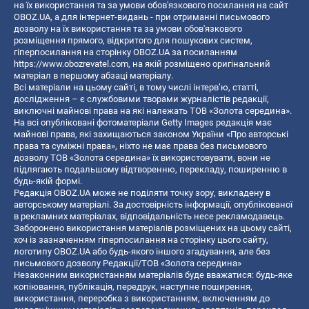
на їх використання та за умови обов'язкового посилання на сайт
OBOZ.UA, а для інтернет-видань - при отриманні письмового
дозволу на їх використання та за умови обов'язкового
розміщення прямого, відкритого для пошукових систем,
гіперпосилання на сторінку OBOZ.UA за посиланням
https://www.obozrevatel.com
, на якій розміщено оригінальний
матеріал в першому абзаці матеріалу.
Всі матеріали на цьому сайті, в тому числі інтерв’ю, статті,
дослідження – є службовими творами журналістів редакції,
виключні майнові права на які належать ТОВ «Золота середина».
На всі опубліковані фотоматеріали Getty Images редакція має
майнові права, які захищаються законом України «Про авторські
права та суміжні права», ніхто не має права без письмового
дозволу ТОВ «Золота середина» їх використовувати, вони не
підлягають подальшому відтворенню, перекладу, поширенню в
будь-якій формі.
Редакція OBOZ.UA може не поділяти точку зору, викладену в
авторському матеріалі. За достовірність інформації, опублікованої
в рекламних матеріалах, відповідальність несе рекламодавець.
Заборонено використання матеріалів розміщених на цьому сайті,
хоч із зазначенням гіперпосилання на сторінку цього сайту,
логотипу OBOZ.UA або будь-якого іншого згадування, але без
письмового дозволу Редакції/ТОВ «Золота середина»
Незаконним використанням матеріалів буде вважатися: будь-яке
копiювання, публiкацiя, передрук, наступне поширення,
використання, переробка з використанням, включенням до