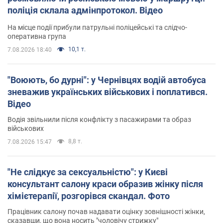
поліція склала адмінпротокол. Відео
На місце події прибули патрульні поліцейські та слідчо-
оперативна група
10,1 т.
7.08.2026 18:40
"Воюють, бо дурні": у Чернівцях водій автобуса
зневажив українських військових і поплатився.
Відео
Водія звільнили після конфлікту з пасажирами та образ
військових
8,8 т.
7.08.2026 15:47
"Не слідкує за сексуальністю": у Києві
консультант салону краси образив жінку після
хімієтерапії, розгорівся скандал. Фото
Працівник салону почав надавати оцінку зовнішності жінки,
сказавши, що вона носить "чоловічу стрижку"