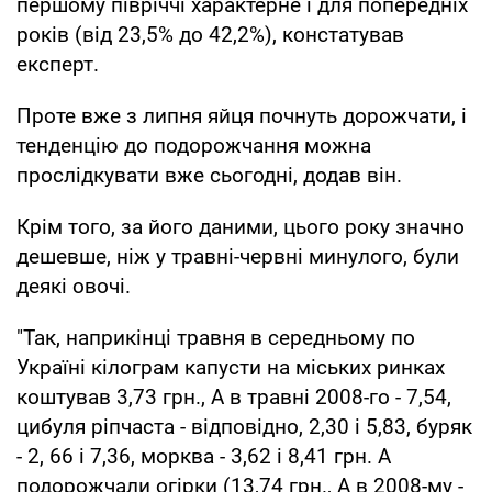
першому півріччі характерне і для попередніх
років (від 23,5% до 42,2%), констатував
експерт.
Проте вже з липня яйця почнуть дорожчати, і
тенденцію до подорожчання можна
прослідкувати вже сьогодні, додав він.
Крім того, за його даними, цього року значно
дешевше, ніж у травні-червні минулого, були
деякі овочі.
"Так, наприкінці травня в середньому по
Україні кілограм капусти на міських ринках
коштував 3,73 грн., А в травні 2008-го - 7,54,
цибуля ріпчаста - відповідно, 2,30 і 5,83, буряк
- 2, 66 і 7,36, морква - 3,62 і 8,41 грн. А
подорожчали огірки (13,74 грн., А в 2008-му -