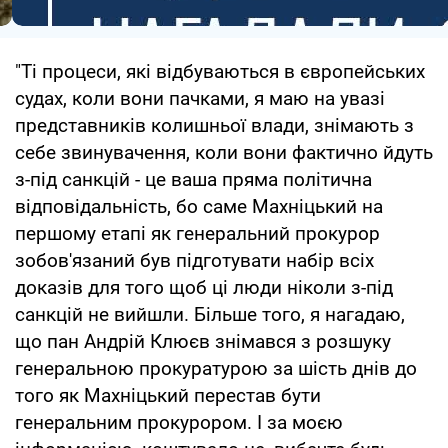
"Ті процеси, які відбуваються в європейських
судах, коли вони пачками, я маю на увазі
представників колишньої влади, знімають з
себе звинувачення, коли вони фактично йдуть
з-під санкцій - це ваша пряма політична
відповідальність, бо саме Махніцький на
першому етапі як генеральний прокурор
зобов'язаний був підготувати набір всіх
доказів для того щоб ці люди ніколи з-під
санкцій не вийшли. Більше того, я нагадаю,
що пан Андрій Клюєв знімався з розшуку
генеральною прокуратурою за шість днів до
того як Махніцький перестав бути
генеральним прокурором. І за моєю