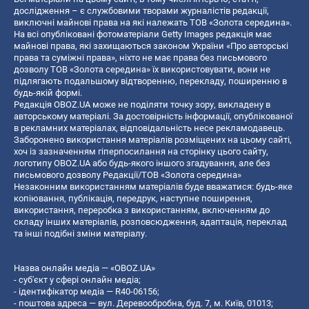
дослідження – є службовими творами журналістів редакції,
виключні майнові права на які належать ТОВ «Золота середина».
На всі опубліковані фотоматеріали Getty Images редакція має
майнові права, які захищаються законом України «Про авторські
права та суміжні права», ніхто не має права без письмового
дозволу ТОВ «Золота середина» їх використовувати, вони не
підлягають подальшому відтворенню, перекладу, поширенню в
будь-якій формі.
Редакція OBOZ.UA може не поділяти точку зору, викладену в
авторському матеріалі. За достовірність інформації, опублікованої
в рекламних матеріалах, відповідальність несе рекламодавець.
Заборонено використання матеріалів розміщених на цьому сайті,
хоч із зазначенням гіперпосилання на сторінку цього сайту,
логотипу OBOZ.UA або будь-якого іншого згадування, але без
письмового дозволу Редакції/ТОВ «Золота середина»
Незаконним використанням матеріалів буде вважатися: будь-яке
копiювання, публiкацiя, передрук, наступне поширення,
використання, переробка з використанням, включенням до
складу інших матеріалів, розповсюдження, адаптація, переклад
та інші подібні зміни матеріалу.
Назва онлайн медіа — «OBOZ.UA»
- суб'єкт у сфері онлайн медіа;
- ідентифікатор медіа — R40-06156;
- поштова адреса — вул. Деревообробна, буд. 7, м. Київ, 01013;