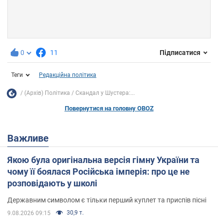
0
11
Підписатися
Теги
Редакційна політика
(Архів) Політика
Скандал у Шустера:...
Повернутися на головну OBOZ
Важливе
Якою була оригінальна версія гімну України та
чому її боялася Російська імперія: про це не
розповідають у школі
Державним символом є тільки перший куплет та приспів пісні
30,9 т.
9.08.2026 09:15