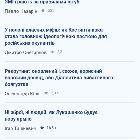
ЗМІ грають за правилами ютуб
Павло Казарін
585
У полоні власних міфів: як Костянтинівка
стала головною ідеологічною пасткою для
російських окупантів
Дмитро Снєгирьов
2,3 т.
Рекрутинг: оновлений і, схоже, корисний
ворожий досвід, або Діалектика вибагливого
боягузтва
Олександр Кірш
2,0 т.
Ні зброї, ні людей: як Лукашенко будує
нову армію
Ігар Тишкевич
16,8 т.