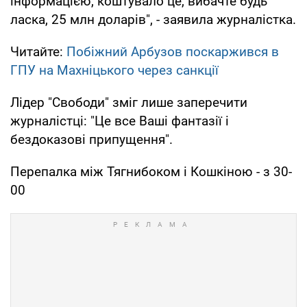
інформацією, коштувало це, вибачте будь
ласка, 25 млн доларів", - заявила журналістка.
Читайте:
Побіжний Арбузов поскаржився в
ГПУ на Махніцького через санкції
Лідер "Свободи" зміг лише заперечити
журналістці: "Це все Ваші фантазії і
бездоказові припущення".
Перепалка між Тягнибоком і Кошкіною - з 30-
00