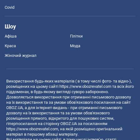
Covid
Шоу
Афіша
Плітки
Краса
Мода
Жіночий журнал
Використання будь-яких матеріалів ( в тому числі фото- та відео-),
розміщених на цьому сайті
https://www.obozrevatel.com
та всіх його
піддоменах, в будь-якому вигляді суворо заборонено.
Дозволяється використання при отриманні письмового дозволу
на їх використання та за умови обов'язкового посилання на сайт
OBOZ.UA, а для інтернет-видань - при отриманні письмового
дозволу на їх використання та за умови обов'язкового
розміщення прямого, відкритого для пошукових систем,
гіперпосилання на сторінку OBOZ.UA за посиланням
https://www.obozrevatel.com
, на якій розміщено оригінальний
матеріал в першому абзаці матеріалу.
Всі матеріали на цьому сайті, в тому числі інтерв’ю, статті,