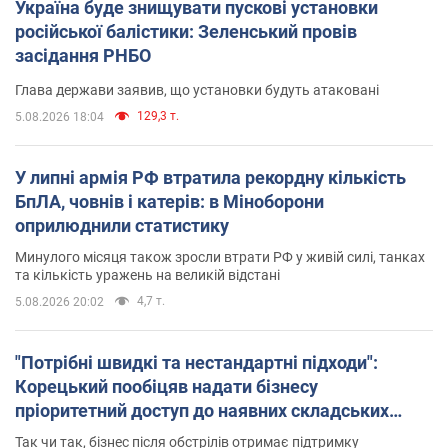
Україна буде знищувати пускові установки
російської балістики: Зеленський провів
засідання РНБО
Глава держави заявив, що установки будуть атаковані
129,3 т.
5.08.2026 18:04
У липні армія РФ втратила рекордну кількість
БпЛА, човнів і катерів: в Міноборони
оприлюднили статистику
Минулого місяця також зросли втрати РФ у живій силі, танках
та кількість уражень на великій відстані
4,7 т.
5.08.2026 20:02
"Потрібні швидкі та нестандартні підходи":
Корецький пообіцяв надати бізнесу
пріоритетний доступ до наявних складських
приміщень
Так чи так, бізнес після обстрілів отримає підтримку