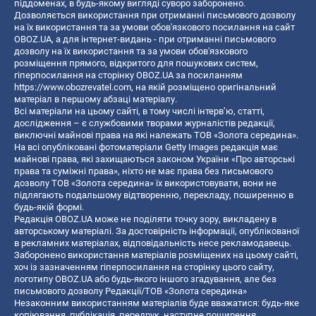
піддоменах, в будь-якому вигляді суворо заборонено.
Дозволяється використання при отриманні письмового дозволу
на їх використання та за умови обов'язкового посилання на сайт
OBOZ.UA, а для інтернет-видань - при отриманні письмового
дозволу на їх використання та за умови обов'язкового
розміщення прямого, відкритого для пошукових систем,
гіперпосилання на сторінку OBOZ.UA за посиланням
https://www.obozrevatel.com
, на якій розміщено оригінальний
матеріал в першому абзаці матеріалу.
Всі матеріали на цьому сайті, в тому числі інтерв’ю, статті,
дослідження – є службовими творами журналістів редакції,
виключні майнові права на які належать ТОВ «Золота середина».
На всі опубліковані фотоматеріали Getty Images редакція має
майнові права, які захищаються законом України «Про авторські
права та суміжні права», ніхто не має права без письмового
дозволу ТОВ «Золота середина» їх використовувати, вони не
підлягають подальшому відтворенню, перекладу, поширенню в
будь-якій формі.
Редакція OBOZ.UA може не поділяти точку зору, викладену в
авторському матеріалі. За достовірність інформації, опублікованої
в рекламних матеріалах, відповідальність несе рекламодавець.
Заборонено використання матеріалів розміщених на цьому сайті,
хоч із зазначенням гіперпосилання на сторінку цього сайту,
логотипу OBOZ.UA або будь-якого іншого згадування, але без
письмового дозволу Редакції/ТОВ «Золота середина»
Незаконним використанням матеріалів буде вважатися: будь-яке
копiювання, публiкацiя, передрук, наступне поширення,