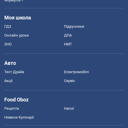
Формула-1
Моя школа
ГДЗ
Підручники
Онлайн уроки
ДПА
ЗНО
НМТ
Авто
Тест Драйв
Електромобілі
Акції
Сервіс
Food Oboz
Рецепти
Напої
Новини Кулінарії