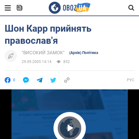
Шон Карр прийнять
православ'я
"ВИСОКИЙ ЗАМОК"
(Архів) Політика
29.09.2005 14:14
852
0
РУС