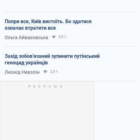
Попри все, Київ вистоїть. Бо здатися
означає втратити все
Ольга Айвазовська
9,8 т.
Захід зобов'язаний зупинити путінський
геноцид українців
Леонід Невзлін
2,8 т.