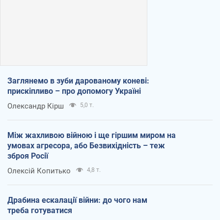
Заглянемо в зуби дарованому коневі:
прискіпливо – про допомогу Україні
Олександр Кірш
5,0 т.
Між жахливою війною і ще гіршим миром на
умовах агресора, або Безвихідність – теж
зброя Росії
Олексій Копитько
4,8 т.
Драбина ескалації війни: до чого нам
треба готуватися