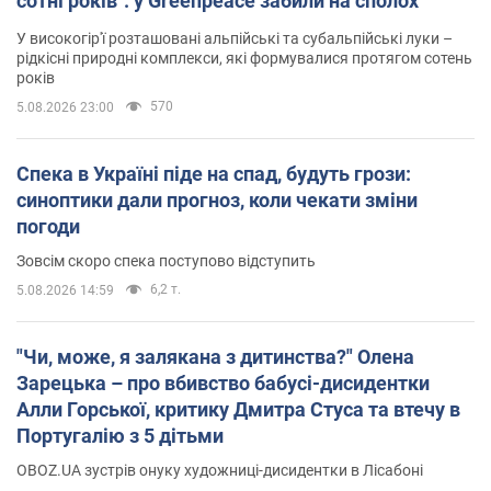
сотні років": у Greenpeace забили на сполох
У високогір'ї розташовані альпійські та субальпійські луки –
рідкісні природні комплекси, які формувалися протягом сотень
років
570
5.08.2026 23:00
Спека в Україні піде на спад, будуть грози:
синоптики дали прогноз, коли чекати зміни
погоди
Зовсім скоро спека поступово відступить
6,2 т.
5.08.2026 14:59
"Чи, може, я залякана з дитинства?" Олена
Зарецька – про вбивство бабусі-дисидентки
Алли Горської, критику Дмитра Стуса та втечу в
Португалію з 5 дітьми
OBOZ.UA зустрів онуку художниці-дисидентки в Лісабоні