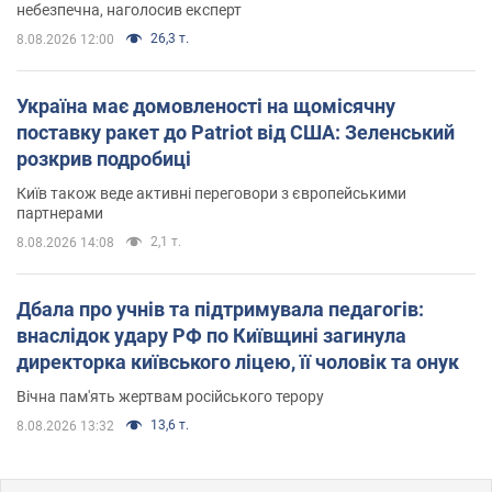
небезпечна, наголосив експерт
26,3 т.
8.08.2026 12:00
Україна має домовленості на щомісячну
поставку ракет до Patriot від США: Зеленський
розкрив подробиці
Київ також веде активні переговори з європейськими
партнерами
2,1 т.
8.08.2026 14:08
Дбала про учнів та підтримувала педагогів:
внаслідок удару РФ по Київщині загинула
директорка київського ліцею, її чоловік та онук
Вічна пам'ять жертвам російського терору
13,6 т.
8.08.2026 13:32