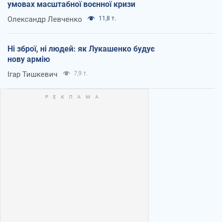
умовах масштабної воєнної кризи
Олександр Левченко
11,8 т.
Ні зброї, ні людей: як Лукашенко будує
нову армію
Ігар Тишкевич
7,9 т.