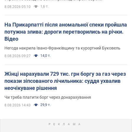
1,6 т.
8.08.2026 05:10
На Прикарпатті після аномальної спеки пройшла
потужна злива: дороги перетворились на річки.
Відео
Негода накрила Івано-Франківщину та курортний Буковель
14,0 т.
8.08.2026 09:27
Жінці нарахували 729 тис. грн боргу за газ через
покази зіпсованого лічильника: суддя ухвалив
неочікуване рішення
Чи треба платити борг через донарахування
29,9 т.
8.08.2026 14:43