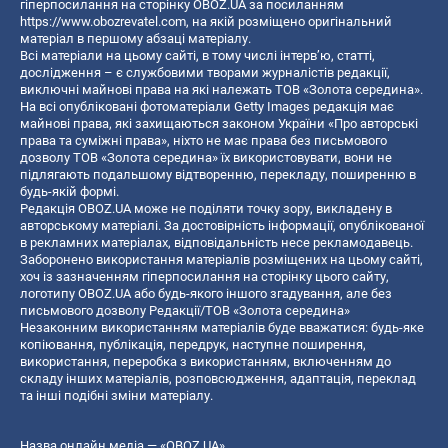
гіперпосилання на сторінку OBOZ.UA за посиланням
https://www.obozrevatel.com
, на якій розміщено оригінальний
матеріал в першому абзаці матеріалу.
Всі матеріали на цьому сайті, в тому числі інтерв’ю, статті,
дослідження – є службовими творами журналістів редакції,
виключні майнові права на які належать ТОВ «Золота середина».
На всі опубліковані фотоматеріали Getty Images редакція має
майнові права, які захищаються законом України «Про авторські
права та суміжні права», ніхто не має права без письмового
дозволу ТОВ «Золота середина» їх використовувати, вони не
підлягають подальшому відтворенню, перекладу, поширенню в
будь-якій формі.
Редакція OBOZ.UA може не поділяти точку зору, викладену в
авторському матеріалі. За достовірність інформації, опублікованої
в рекламних матеріалах, відповідальність несе рекламодавець.
Заборонено використання матеріалів розміщених на цьому сайті,
хоч із зазначенням гіперпосилання на сторінку цього сайту,
логотипу OBOZ.UA або будь-якого іншого згадування, але без
письмового дозволу Редакції/ТОВ «Золота середина»
Незаконним використанням матеріалів буде вважатися: будь-яке
копiювання, публiкацiя, передрук, наступне поширення,
використання, переробка з використанням, включенням до
складу інших матеріалів, розповсюдження, адаптація, переклад
та інші подібні зміни матеріалу.
Назва онлайн медіа — «OBOZ.UA»