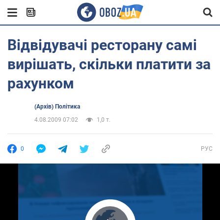
Відвідувачі ресторану самі
вирішать, скільки платити за
рахунком
(Архів) Політика
4.08.2009 07:02
1,0 т.
0
РУС