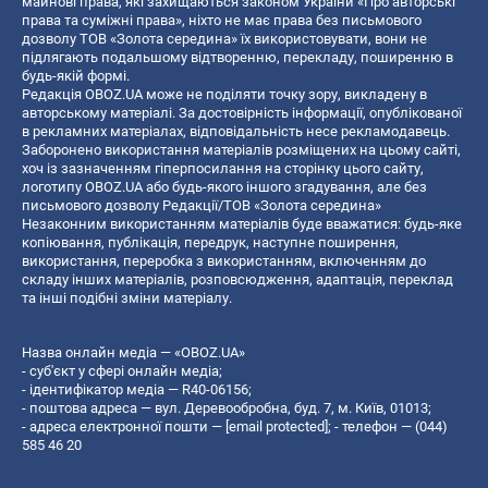
майнові права, які захищаються законом України «Про авторські
права та суміжні права», ніхто не має права без письмового
дозволу ТОВ «Золота середина» їх використовувати, вони не
підлягають подальшому відтворенню, перекладу, поширенню в
будь-якій формі.
Редакція OBOZ.UA може не поділяти точку зору, викладену в
авторському матеріалі. За достовірність інформації, опублікованої
в рекламних матеріалах, відповідальність несе рекламодавець.
Заборонено використання матеріалів розміщених на цьому сайті,
хоч із зазначенням гіперпосилання на сторінку цього сайту,
логотипу OBOZ.UA або будь-якого іншого згадування, але без
письмового дозволу Редакції/ТОВ «Золота середина»
Незаконним використанням матеріалів буде вважатися: будь-яке
копiювання, публiкацiя, передрук, наступне поширення,
використання, переробка з використанням, включенням до
складу інших матеріалів, розповсюдження, адаптація, переклад
та інші подібні зміни матеріалу.
Назва онлайн медіа — «OBOZ.UA»
- суб'єкт у сфері онлайн медіа;
- ідентифікатор медіа — R40-06156;
- поштова адреса — вул. Деревообробна, буд. 7, м. Київ, 01013;
- адреса електронної пошти —
[email protected]
; - телефон — (044)
585 46 20