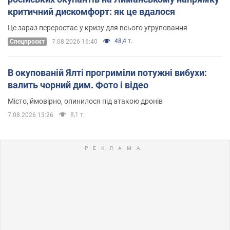
критичний дискомфорт: як це вдалося
Це зараз переростає у кризу для всього угруповання
48,4 т.
Cпецпроєкт
7.08.2026 16:40
В окупованій Ялті прогриміли потужні вибухи:
валить чорний дим. Фото і відео
Місто, ймовірно, опинилося під атакою дронів
8,1 т.
7.08.2026 13:26