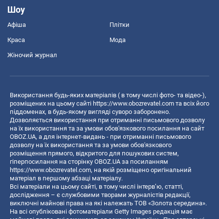
Шоу
Афіша
Плітки
Краса
Мода
Жіночий журнал
Використання будь-яких матеріалів ( в тому числі фото- та відео-),
розміщених на цьому сайті
https://www.obozrevatel.com
та всіх його
піддоменах, в будь-якому вигляді суворо заборонено.
Дозволяється використання при отриманні письмового дозволу
на їх використання та за умови обов'язкового посилання на сайт
OBOZ.UA, а для інтернет-видань - при отриманні письмового
дозволу на їх використання та за умови обов'язкового
розміщення прямого, відкритого для пошукових систем,
гіперпосилання на сторінку OBOZ.UA за посиланням
https://www.obozrevatel.com
, на якій розміщено оригінальний
матеріал в першому абзаці матеріалу.
Всі матеріали на цьому сайті, в тому числі інтерв’ю, статті,
дослідження – є службовими творами журналістів редакції,
виключні майнові права на які належать ТОВ «Золота середина».
На всі опубліковані фотоматеріали Getty Images редакція має