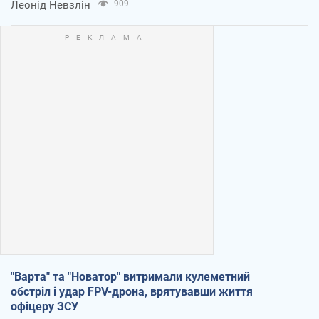
Леонід Невзлін
909
"Варта" та "Новатор" витримали кулеметний
обстріл і удар FPV-дрона, врятувавши життя
офіцеру ЗСУ