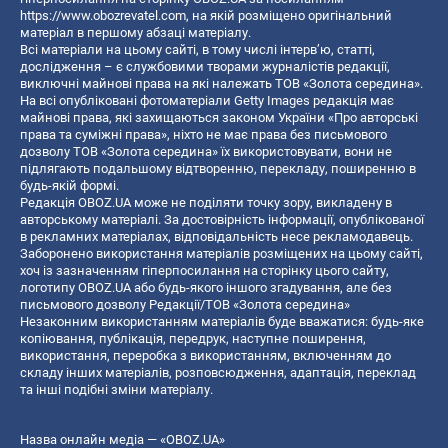
https://www.obozrevatel.com
, на якій розміщено оригінальний
матеріал в першому абзаці матеріалу.
Всі матеріали на цьому сайті, в тому числі інтерв’ю, статті,
дослідження – є службовими творами журналістів редакції,
виключні майнові права на які належать ТОВ «Золота середина».
На всі опубліковані фотоматеріали Getty Images редакція має
майнові права, які захищаються законом України «Про авторські
права та суміжні права», ніхто не має права без письмового
дозволу ТОВ «Золота середина» їх використовувати, вони не
підлягають подальшому відтворенню, перекладу, поширенню в
будь-якій формі.
Редакція OBOZ.UA може не поділяти точку зору, викладену в
авторському матеріалі. За достовірність інформації, опублікованої
в рекламних матеріалах, відповідальність несе рекламодавець.
Заборонено використання матеріалів розміщених на цьому сайті,
хоч із зазначенням гіперпосилання на сторінку цього сайту,
логотипу OBOZ.UA або будь-якого іншого згадування, але без
письмового дозволу Редакції/ТОВ «Золота середина»
Незаконним використанням матеріалів буде вважатися: будь-яке
копiювання, публiкацiя, передрук, наступне поширення,
використання, переробка з використанням, включенням до
складу інших матеріалів, розповсюдження, адаптація, переклад
та інші подібні зміни матеріалу.
Назва онлайн медіа — «OBOZ.UA»