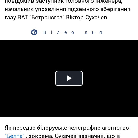
повідомив заступник головного інженера,
начальник управління підземного зберігання
газу ВАТ "Бетрансгаз" Віктор Сухачев.
Відео дня
Play Video
Як передає білоруське телеграфне агентство
"Белта"
, зокрема, Сухачев зазначив, що в