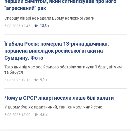
перший симптом, який сигналізував про його
"агресивний" рак
Спершу лікарі не надали цьому належної уваги
13,3 т.
6.08.2026 12:46
Її вбила Росія: померла 13-річна дівчинка,
поранена внаслідок російської атаки на
Сумщину. Фото
Того дня під час російського обстрілу загинули її брат, вітчим
та бабуся
9,9 т.
6.08.2026 12:13
Чому в СРСР лікарі носили лише білі халати
У цьому був як практичний, так і символічний сенс
4,8 т.
6.08.2026 13:00