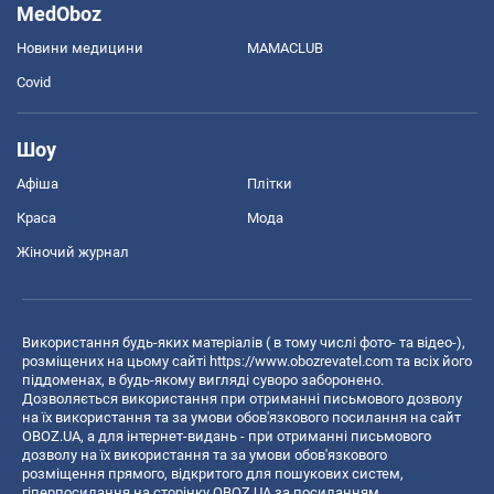
MedOboz
Новини медицини
MAMACLUB
Covid
Шоу
Афіша
Плітки
Краса
Мода
Жіночий журнал
Використання будь-яких матеріалів ( в тому числі фото- та відео-),
розміщених на цьому сайті
https://www.obozrevatel.com
та всіх його
піддоменах, в будь-якому вигляді суворо заборонено.
Дозволяється використання при отриманні письмового дозволу
на їх використання та за умови обов'язкового посилання на сайт
OBOZ.UA, а для інтернет-видань - при отриманні письмового
дозволу на їх використання та за умови обов'язкового
розміщення прямого, відкритого для пошукових систем,
гіперпосилання на сторінку OBOZ.UA за посиланням