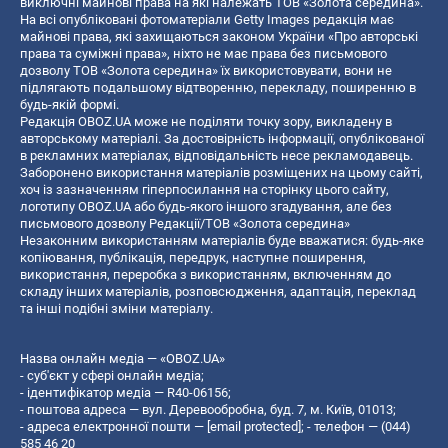
виключні майнові права на які належать ТОВ «Золота середина».
На всі опубліковані фотоматеріали Getty Images редакція має
майнові права, які захищаються законом України «Про авторські
права та суміжні права», ніхто не має права без письмового
дозволу ТОВ «Золота середина» їх використовувати, вони не
підлягають подальшому відтворенню, перекладу, поширенню в
будь-якій формі.
Редакція OBOZ.UA може не поділяти точку зору, викладену в
авторському матеріалі. За достовірність інформації, опублікованої
в рекламних матеріалах, відповідальність несе рекламодавець.
Заборонено використання матеріалів розміщених на цьому сайті,
хоч із зазначенням гіперпосилання на сторінку цього сайту,
логотипу OBOZ.UA або будь-якого іншого згадування, але без
письмового дозволу Редакції/ТОВ «Золота середина»
Незаконним використанням матеріалів буде вважатися: будь-яке
копiювання, публiкацiя, передрук, наступне поширення,
використання, переробка з використанням, включенням до
складу інших матеріалів, розповсюдження, адаптація, переклад
та інші подібні зміни матеріалу.
Назва онлайн медіа — «OBOZ.UA»
- суб'єкт у сфері онлайн медіа;
- ідентифікатор медіа — R40-06156;
- поштова адреса — вул. Деревообробна, буд. 7, м. Київ, 01013;
- адреса електронної пошти —
[email protected]
; - телефон — (044)
585 46 20