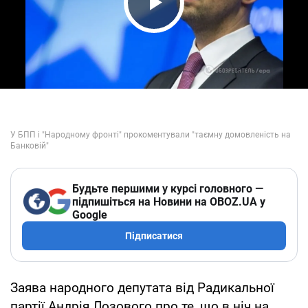
Play Video
Будьте першими у курсі головного —
підпишіться на Новини на OBOZ.UA у
Google
Підписатися
Заява народного депутата від Радикальної
партії Андрія Лозового про те, що в ніч на