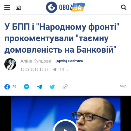
У БПП і "Народному фронті"
прокоментували "таємну
домовленість на Банковій"
Аліна Купцова
(Архів) Політика
10.03.2016 15:27
1,9 т.
29
РУС