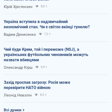
Юрій Хрістензен
8,6 т.
Україна вступила в надзвичайний
економічний стан. Чи є світло вкінці тунелю?
Вадим Денисенко
7,2 т.
Чий буде Крим, той і переможе (NSJ), а
українських футбольних чиновників можуть
назвати вбивцями
Олександр Кірш
6,9 т.
Захід проспав загрозу: Росія може
перевірити НАТО війною
Леонід Невзлін
8,3 т.
Всі думки