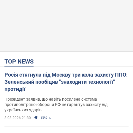
TOP NEWS
Росія стягнула під Москву три кола захисту ППО:
Зеленський пообіцяв "знаходити технології"
протидії
Президент заявив, що навіть посилена система
протиповітряної оборони РФ не гарантує захисту від
українських ударів
39,6 т.
8.08.2026 21:30