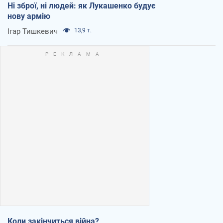
Ні зброї, ні людей: як Лукашенко будує
нову армію
Ігар Тишкевич
13,9 т.
Коли закінчиться війна?