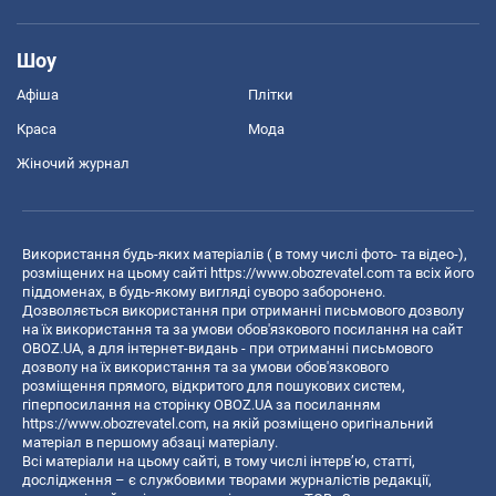
Шоу
Афіша
Плітки
Краса
Мода
Жіночий журнал
Використання будь-яких матеріалів ( в тому числі фото- та відео-),
розміщених на цьому сайті
https://www.obozrevatel.com
та всіх його
піддоменах, в будь-якому вигляді суворо заборонено.
Дозволяється використання при отриманні письмового дозволу
на їх використання та за умови обов'язкового посилання на сайт
OBOZ.UA, а для інтернет-видань - при отриманні письмового
дозволу на їх використання та за умови обов'язкового
розміщення прямого, відкритого для пошукових систем,
гіперпосилання на сторінку OBOZ.UA за посиланням
https://www.obozrevatel.com
, на якій розміщено оригінальний
матеріал в першому абзаці матеріалу.
Всі матеріали на цьому сайті, в тому числі інтерв’ю, статті,
дослідження – є службовими творами журналістів редакції,