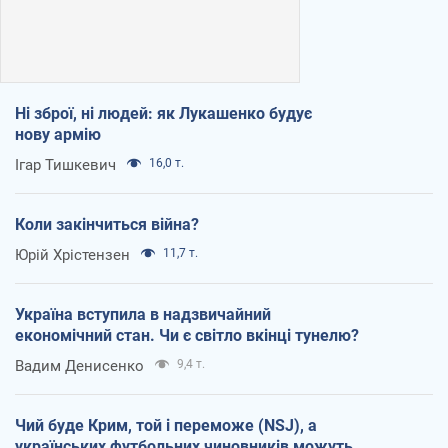
Ні зброї, ні людей: як Лукашенко будує
нову армію
Ігар Тишкевич
16,0 т.
Коли закінчиться війна?
Юрій Хрістензен
11,7 т.
Україна вступила в надзвичайний
економічний стан. Чи є світло вкінці тунелю?
Вадим Денисенко
9,4 т.
Чий буде Крим, той і переможе (NSJ), а
українських футбольних чиновників можуть