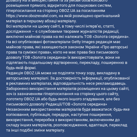
дозволу на їх використання та за умови обов'язкового
розміщення прямого, відкритого для пошукових систем,
гіперпосилання на сторінку OBOZ.UA за посиланням
https://www.obozrevatel.com
, на якій розміщено оригінальний
матеріал в першому абзаці матеріалу.
Всі матеріали на цьому сайті, в тому числі інтерв’ю, статті,
дослідження – є службовими творами журналістів редакції,
виключні майнові права на які належать ТОВ «Золота середина».
На всі опубліковані фотоматеріали Getty Images редакція має
майнові права, які захищаються законом України «Про авторські
права та суміжні права», ніхто не має права без письмового
дозволу ТОВ «Золота середина» їх використовувати, вони не
підлягають подальшому відтворенню, перекладу, поширенню в
будь-якій формі.
Редакція OBOZ.UA може не поділяти точку зору, викладену в
авторському матеріалі. За достовірність інформації, опублікованої
в рекламних матеріалах, відповідальність несе рекламодавець.
Заборонено використання матеріалів розміщених на цьому сайті,
хоч із зазначенням гіперпосилання на сторінку цього сайту,
логотипу OBOZ.UA або будь-якого іншого згадування, але без
письмового дозволу Редакції/ТОВ «Золота середина»
Незаконним використанням матеріалів буде вважатися: будь-яке
копiювання, публiкацiя, передрук, наступне поширення,
використання, переробка з використанням, включенням до
складу інших матеріалів, розповсюдження, адаптація, переклад
та інші подібні зміни матеріалу.