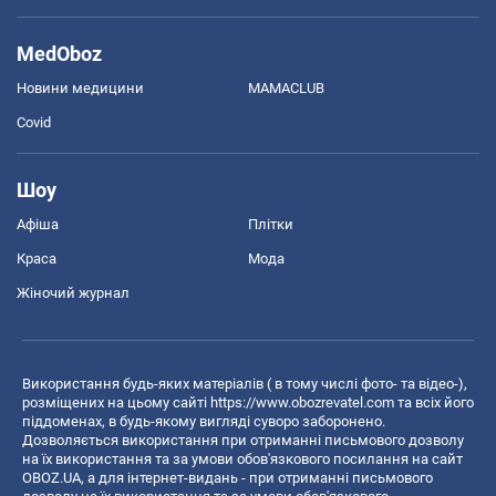
MedOboz
Новини медицини
MAMACLUB
Covid
Шоу
Афіша
Плітки
Краса
Мода
Жіночий журнал
Використання будь-яких матеріалів ( в тому числі фото- та відео-),
розміщених на цьому сайті
https://www.obozrevatel.com
та всіх його
піддоменах, в будь-якому вигляді суворо заборонено.
Дозволяється використання при отриманні письмового дозволу
на їх використання та за умови обов'язкового посилання на сайт
OBOZ.UA, а для інтернет-видань - при отриманні письмового