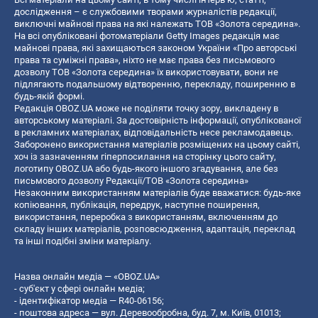
дослідження – є службовими творами журналістів редакції,
виключні майнові права на які належать ТОВ «Золота середина».
На всі опубліковані фотоматеріали Getty Images редакція має
майнові права, які захищаються законом України «Про авторські
права та суміжні права», ніхто не має права без письмового
дозволу ТОВ «Золота середина» їх використовувати, вони не
підлягають подальшому відтворенню, перекладу, поширенню в
будь-якій формі.
Редакція OBOZ.UA може не поділяти точку зору, викладену в
авторському матеріалі. За достовірність інформації, опублікованої
в рекламних матеріалах, відповідальність несе рекламодавець.
Заборонено використання матеріалів розміщених на цьому сайті,
хоч із зазначенням гіперпосилання на сторінку цього сайту,
логотипу OBOZ.UA або будь-якого іншого згадування, але без
письмового дозволу Редакції/ТОВ «Золота середина»
Незаконним використанням матеріалів буде вважатися: будь-яке
копiювання, публiкацiя, передрук, наступне поширення,
використання, переробка з використанням, включенням до
складу інших матеріалів, розповсюдження, адаптація, переклад
та інші подібні зміни матеріалу.
Назва онлайн медіа — «OBOZ.UA»
- суб'єкт у сфері онлайн медіа;
- ідентифікатор медіа — R40-06156;
- поштова адреса — вул. Деревообробна, буд. 7, м. Київ, 01013;