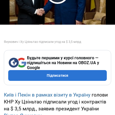
Play Video
Будьте першими у курсі головного —
підпишіться на Новини на OBOZ.UA у
Google
Підписатися
Київ і Пекін в рамках візиту в Україну
голови
КНР Ху Цзіньтао підписали угод і контрактів
на $ 3,5 млрд., заявив президент України