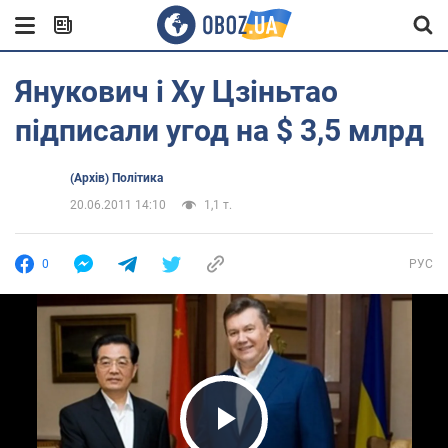
Янукович і Ху Цзіньтао
підписали угод на $ 3,5 млрд
(Архів) Політика
20.06.2011 14:10
1,1 т.
0
РУС