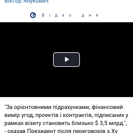
Віктор Янукович
Відео дня
Play Video
"За орієнтовними підрахунками, фінансовий
вимір угод, проектів і контрактів, підписаних у
рамках візиту становить близько $ 3,5 млрд.",
- сказав Президент після переговорів з Ху