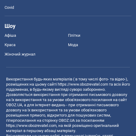
Covid
Шоу
Афіша
Плітки
Краса
Мода
Жіночий журнал
Використання будь-яких матеріалів ( в тому числі фото- та відео-),
розміщених на цьому сайті
https://www.obozrevatel.com
та всіх його
піддоменах, в будь-якому вигляді суворо заборонено.
Дозволяється використання при отриманні письмового дозволу
на їх використання та за умови обов'язкового посилання на сайт
OBOZ.UA, а для інтернет-видань - при отриманні письмового
дозволу на їх використання та за умови обов'язкового
розміщення прямого, відкритого для пошукових систем,
гіперпосилання на сторінку OBOZ.UA за посиланням
https://www.obozrevatel.com
, на якій розміщено оригінальний
матеріал в першому абзаці матеріалу.
Всі матеріали на цьому сайті, в тому числі інтерв’ю, статті,