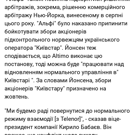
арбітражів, зокрема, рішенню комерційного
арбітражу Нью-Йорка, винесеному в серпні
цього року. "Альфі" було наказано припинити
бойкотувати збори акціонерів
підконтрольного норвежцям українського
оператора "Київстар". Йонсен теж
сподівається, що Altimo виконає цю
постанову, тоді можна буде "працювати над
відновленням нормального управління в"
Київстарі ". За словами Йонсена, збори
акціонерів "Київстару" призначено на
жовтень.
"Ми будемо раді повернутися до нормального
режиму взаємодії [з Telenor]", - сказав віце-
президент компанії Кирило Бабаєв. Він