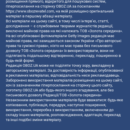
розміщення прямого, відкритого для пошукових систем,
гіперпосилання на сторінку OBOZ.UA за посиланням
https://www.obozrevatel.com
, на якій розміщено оригінальний
матеріал в першому абзаці матеріалу.
Всі матеріали на цьому сайті, в тому числі інтерв’ю, статті,
дослідження – є службовими творами журналістів редакції,
виключні майнові права на які належать ТОВ «Золота середина».
На всі опубліковані фотоматеріали Getty Images редакція має
майнові права, які захищаються законом України «Про авторські
права та суміжні права», ніхто не має права без письмового
дозволу ТОВ «Золота середина» їх використовувати, вони не
підлягають подальшому відтворенню, перекладу, поширенню в
будь-якій формі.
Редакція OBOZ.UA може не поділяти точку зору, викладену в
авторському матеріалі. За достовірність інформації, опублікованої
в рекламних матеріалах, відповідальність несе рекламодавець.
Заборонено використання матеріалів розміщених на цьому сайті,
хоч із зазначенням гіперпосилання на сторінку цього сайту,
логотипу OBOZ.UA або будь-якого іншого згадування, але без
письмового дозволу Редакції/ТОВ «Золота середина»
Незаконним використанням матеріалів буде вважатися: будь-яке
копiювання, публiкацiя, передрук, наступне поширення,
використання, переробка з використанням, включенням до
складу інших матеріалів, розповсюдження, адаптація, переклад
та інші подібні зміни матеріалу.