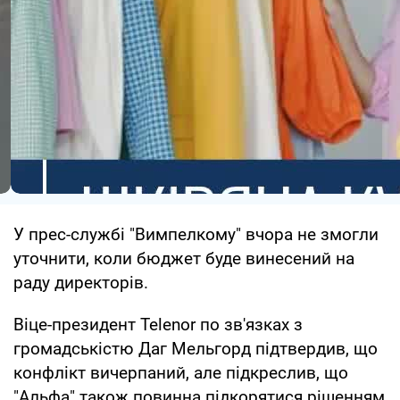
У прес-службі "Вимпелкому" вчора не змогли
уточнити, коли бюджет буде винесений на
раду директорів.
Віце-президент Telenor по зв'язках з
громадськістю Даг Мельгорд підтвердив, що
конфлікт вичерпаний, але підкреслив, що
"Альфа" також повинна підкорятися рішенням