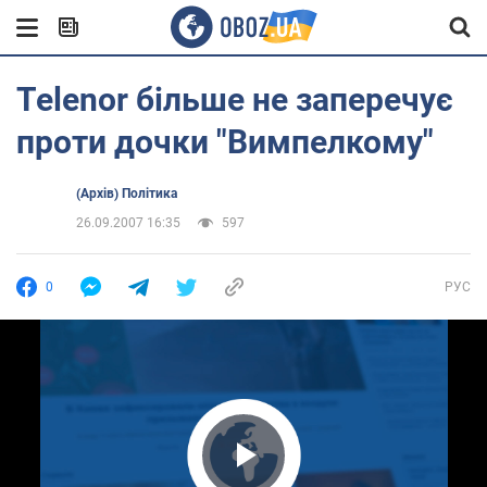
Telenor більше не заперечує
проти дочки "Вимпелкому"
(Архів) Політика
26.09.2007 16:35
597
0
РУС