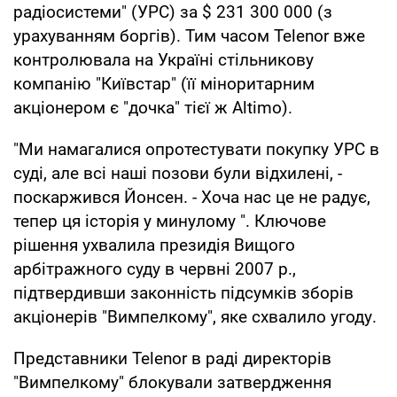
радіосистеми" (УРС) за $ 231 300 000 (з
урахуванням боргів). Тим часом Telenor вже
контролювала на Україні стільникову
компанію "Київстар" (її міноритарним
акціонером є "дочка" тієї ж Altimo).
"Ми намагалися опротестувати покупку УРС в
суді, але всі наші позови були відхилені, -
поскаржився Йонсен. - Хоча нас це не радує,
тепер ця історія у минулому ". Ключове
рішення ухвалила президія Вищого
арбітражного суду в червні 2007 р.,
підтвердивши законність підсумків зборів
акціонерів "Вимпелкому", яке схвалило угоду.
Представники Telenor в раді директорів
"Вимпелкому" блокували затвердження