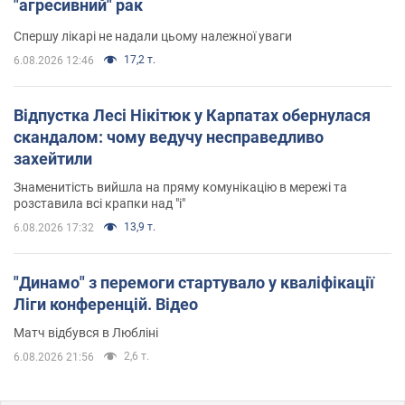
"агресивний" рак
Спершу лікарі не надали цьому належної уваги
17,2 т.
6.08.2026 12:46
Відпустка Лесі Нікітюк у Карпатах обернулася
скандалом: чому ведучу несправедливо
захейтили
Знаменитість вийшла на пряму комунікацію в мережі та
розставила всі крапки над "і"
13,9 т.
6.08.2026 17:32
"Динамо" з перемоги стартувало у кваліфікації
Ліги конференцій. Відео
Матч відбувся в Любліні
2,6 т.
6.08.2026 21:56