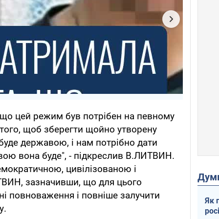
 що цей режим був потрібен на певному
того, щоб зберегти щойно утворену
і буде державою, і нам потрібно дати
вою вона буде", - підкреслив В.ЛИТВИН.
емократичною, цивілізованою і
Дум
ТВИН, зазначивши, що для цього
ні повноваження і повніше залучити
Як 
у.
рос