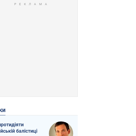
ки
протидіяти
ійській балістиці