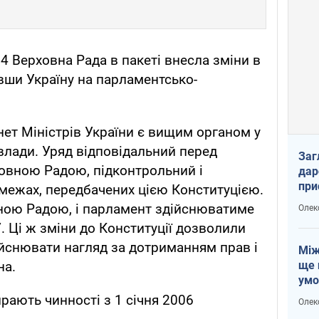
4 Верховна Рада в пакеті внесла зміни в
вши Україну на парламентсько-
нет Міністрів України є вищим органом у
 влади. Уряд відповідальний перед
Заг
овною Радою, підконтрольний і
дар
при
у межах, передбачених цією Конституцією.
доп
ною Радою, і парламент здійснюватиме
Олек
. Ці ж зміни до Конституції дозволили
ійснювати нагляд за дотриманням прав і
Між
ще 
на.
умо
Без
ирають чинності з 1 січня 2006
Олек
збр