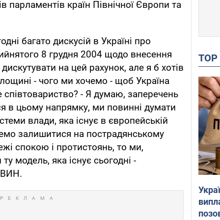
в парламентів країн Північної Європи та
дні багато дискусій в Україні про
рийнятого 8 грудня 2004 щодо внесення
TO
дискутувати на цей рахунок, але я б хотів
лощині - чого ми хочемо - щоб Україна
е співтовариство? - Я думаю, заперечень
я в цьому напрямку, ми повинні думати
истеми влади, яка існує в європейській
чемо залишитися на пострадянському
ежі спокою і протистоянь, то ми,
ту модель, яка існує сьогодні -
ТВИН.
Украї
випл
позо