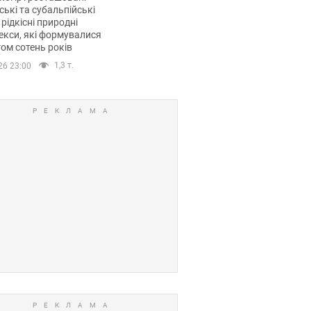
ські та субальпійські
 рідкісні природні
кси, які формувалися
ом сотень років
1,3 т.
26 23:00