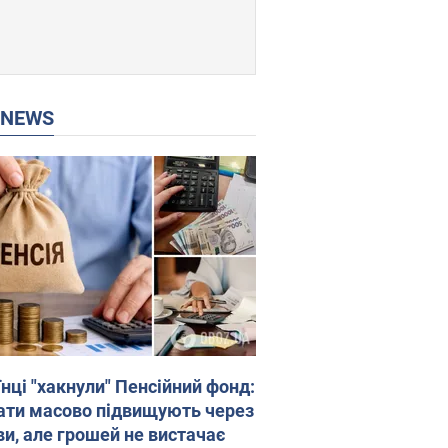
P NEWS
нці "хакнули" Пенсійний фонд:
ати масово підвищують через
ви, але грошей не вистачає