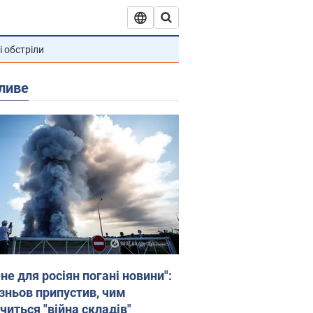
і обстріли
ливе
не для росіян погані новини":
зньов припустив, чим
читься "війна складів"