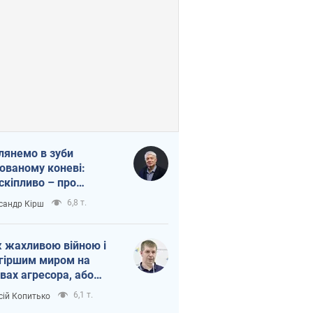
лянемо в зуби
ованому коневі:
скіпливо – про
омогу Україні
6,8 т.
сандр Кірш
 жахливою війною і
гіршим миром на
вах агресора, або
вихідність – теж
6,1 т.
сій Копитько
оя Росії