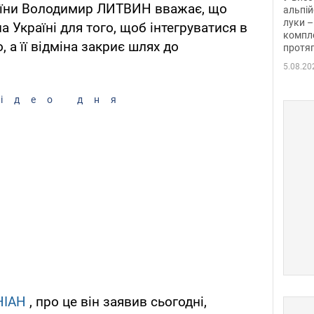
аїни Володимир ЛИТВИН вважає, що
альпій
луки –
 Україні для того, щоб інтегруватися в
компле
 а її відміна закриє шлях до
протяг
5.08.20
ідео дня
НІАН
, про це він заявив сьогодні,