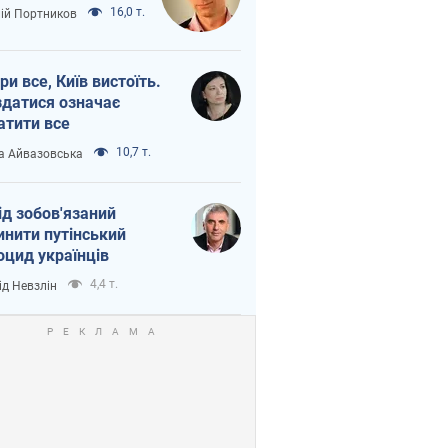
16,0 т.
лій Портников
ри все, Київ вистоїть.
здатися означає
атити все
10,7 т.
а Айвазовська
ід зобов'язаний
инити путінський
оцид українців
4,4 т.
ід Невзлін