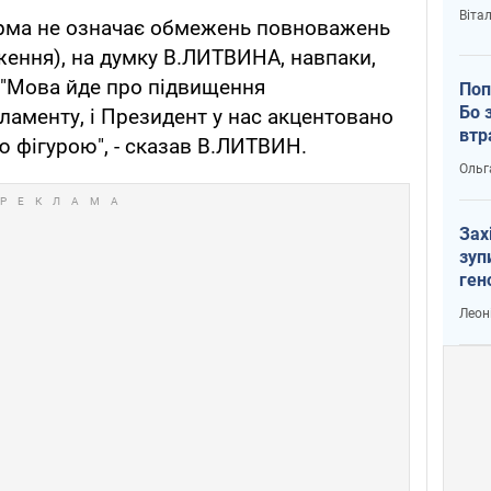
Віта
орма не означає обмежень повноважень
ення), на думку В.ЛИТВИНА, навпаки,
 "Мова йде про підвищення
Поп
Бо 
рламенту, і Президент у нас акцентовано
втр
 фігурою", - сказав В.ЛИТВИН.
Ольг
Зах
зуп
ген
Леон