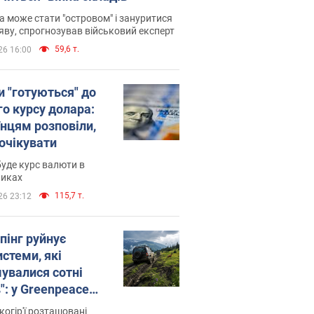
 може стати "островом" і зануритися
яву, спрогнозував військовий експерт
59,6 т.
26 16:00
и "готуються" до
го курсу долара:
їнцям розповіли,
 очікувати
уде курс валюти в
никах
115,7 т.
26 23:12
пінг руйнує
стеми, які
увалися сотні
": у Greenpeace
ли на сполох
когір'ї розташовані