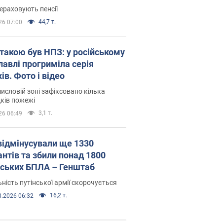
ераховують пенсії
44,7 т.
26 07:00
атакою був НПЗ: у російському
лавлі прогриміла серія
ів. Фото і відео
исловій зоні зафіксовано кілька
ків пожежі
3,1 т.
26 06:49
відмінусували ще 1330
антів та збили понад 1800
йських БПЛА – Генштаб
ність путінської армії скорочується
16,2 т.
8.2026 06:32