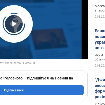
Москва
в темр
5.08.20
Play Video
Банк
ново
укра
чого
Яким б
обмін
5.08.20
сі головного — підпишіться на Новини на
"Джи
екоси
Підписатися
форм
років
заби
У висо