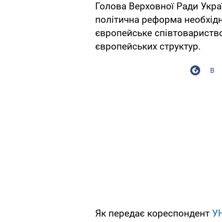
Голова Верховної Ради Укр
політична реформа необхідна
європейське співтовариство,
європейських структур.
В
Як передає кореспондент
У