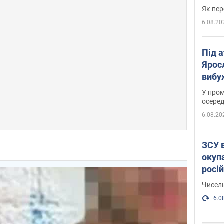
Як пер
6.08.20
Під 
Ярос
вибух
У пром
осеред
6.08.20
ЗСУ 
окуп
росі
Чисель
6.0