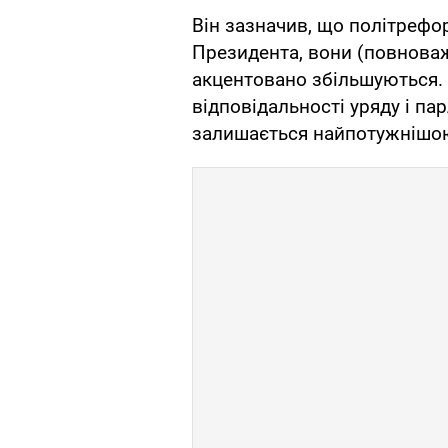
Він зазначив, що політреф
Президента, вони (повноваж
акцентовано збільшуються.
відповідальності уряду і па
залишається найпотужнішою