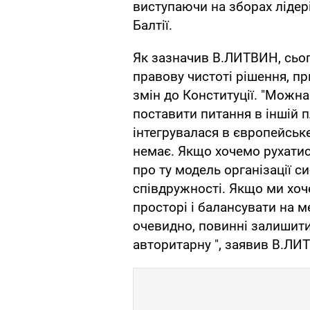
виступаючи на зборах лідері
Балтії.
Як зазначив В.ЛИТВИН, сього
правову чистоті рішення, п
змін до Конституції. "Можна 
поставити питання в іншій п
інтегрувалася в європейськ
немає. Якщо хочемо рухатис
про ту модель організації с
співдружності. Якщо ми хо
просторі і балансувати на м
очевидно, повинні залишити 
авторитарну ", заявив В.ЛИ