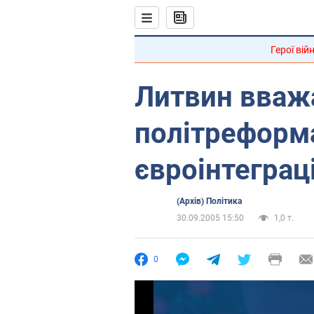
Герої вій
Литвин вваж
політреформ
євроінтеграці
(Архів) Політика
30.09.2005 15:50
1,0 т.
0