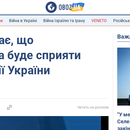
ни
Війна в Україні
Війна Ізраїлю та Ірану
VENETO
Російськ
Важ
ає, що
а буде сприяти
ї України
Читать на русском
"У ме
Селе
закін