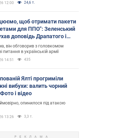
24,6 т.
26 12:00
цюємо, щоб отримати пакети
кетами для ППО": Зеленський
ухав доповідь Драпатого і
сував нові кроки
а, він обговорив з головкомом
і питання в українській армії
435
26 14:51
упованій Ялті прогриміли
жні вибухи: валить чорний
Фото і відео
 ймовірно, опинилося під атакою
3,3 т.
26 13:26