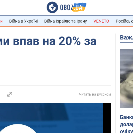
ни
Війна в Україні
Війна Ізраїлю та Ірану
VENETO
Російськ
Важ
и впав на 20% за
Читать на русском
Банк
дола
очік