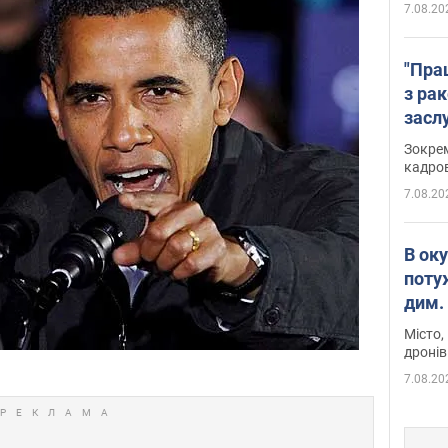
7.08.20
"Пра
з ра
засл
анон
Зокрем
кадров
7.08.20
В ок
поту
дим. 
Місто,
дронів
7.08.20