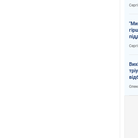
тем
Серг
"Ми
гір
під
рак
Серг
Вих
трі
від
укр
Олек