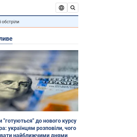
і обстріли
ливе
и "готуються" до нового курсу
ра: українцям розповіли, чого
увати найближчими днями