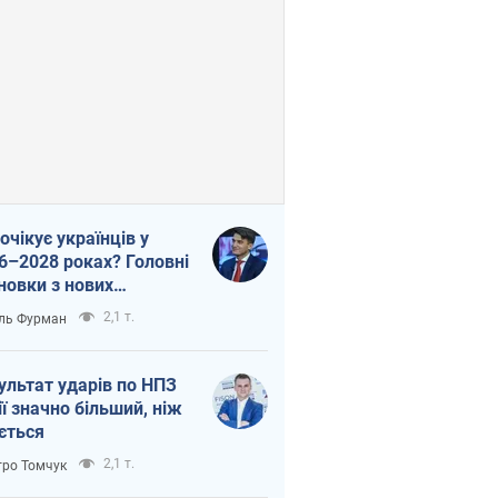
очікує українців у
6–2028 роках? Головні
новки з нових
гнозів від НБУ
2,1 т.
ль Фурман
ультат ударів по НПЗ
ії значно більший, ніж
ється
2,1 т.
ро Томчук