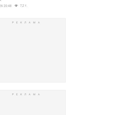
7,2 т.
26 20:48