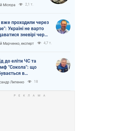
п війни
2,1 т.
ій Місюра
 вже проходили через
ше": Україні не варто
даватися зневірі через
етний терор
4,7 т.
ій Марченко, експерт
ід до еліти ЧС та
умф "Сокола": що
бувається в
аїнському хокеї
18
сандр Липенко