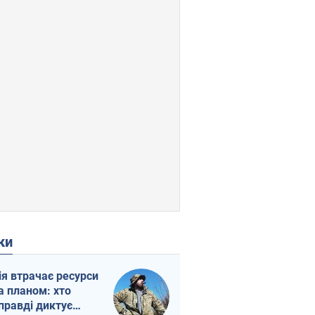
ки
ія втрачає ресурси
а планом: хто
правді диктує