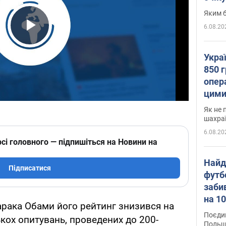
Яким б
6.08.20
Play Video
Укра
850 г
опера
цими
Як не 
шахра
6.08.20
сі головного — підпишіться на Новини на
Найд
Підписатися
футб
заби
на 10
арака Обами його рейтинг знизився на
Віде
Поєдин
лькох опитувань, проведених до 200-
Польщ