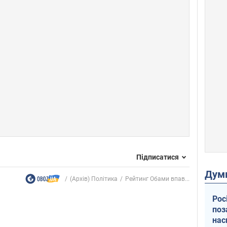
Підписатися
Дум
(Архів) Політика
Рейтинг Обами впав...
Рос
поз
нас