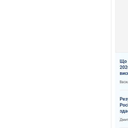
Що 
202
вис
про
Васи
Рез
Рос
зда
Дмит