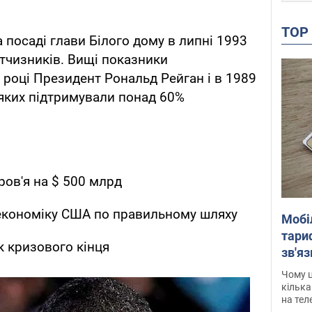
TO
а посаді глави Білого дому в липні 1993
тчизників. Вищі показники
році Президент Рональд Рейган і в 1989
яких підтримували понад 60%
ров'я на $ 500 млрд
економіку США по правильному шляху
Мобі
тариф
 кризового кінця
зв'яз
скар
Чому ц
кілька
на тел