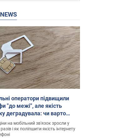
P NEWS
льні оператори підвищили
и "до межі", але якість
ку деградувала: чи варто
житись на ціни
іни на мобільний зв'язок зросли у
 разів і як поліпшити якість інтернету
ефоні