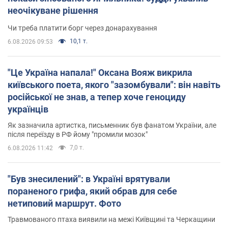
неочікуване рішення
Чи треба платити борг через донарахування
10,1 т.
6.08.2026 09:53
"Це Україна напала!" Оксана Вояж викрила
київського поета, якого "зазомбували": він навіть
російської не знав, а тепер хоче геноциду
українців
Як зазначила артистка, письменник був фанатом України, але
після переїзду в РФ йому "промили мозок"
7,0 т.
6.08.2026 11:42
"Був знесилений": в Україні врятували
пораненого грифа, який обрав для себе
нетиповий маршрут. Фото
Травмованого птаха виявили на межі Київщині та Черкащини