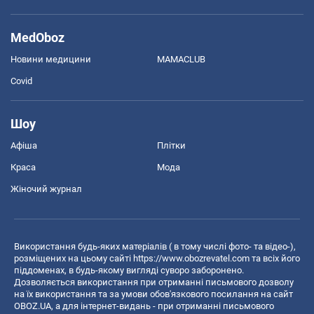
MedOboz
Новини медицини
MAMACLUB
Covid
Шоу
Афіша
Плітки
Краса
Мода
Жіночий журнал
Використання будь-яких матеріалів ( в тому числі фото- та відео-),
розміщених на цьому сайті
https://www.obozrevatel.com
та всіх його
піддоменах, в будь-якому вигляді суворо заборонено.
Дозволяється використання при отриманні письмового дозволу
на їх використання та за умови обов'язкового посилання на сайт
OBOZ.UA, а для інтернет-видань - при отриманні письмового