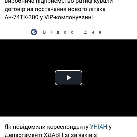
виробниче підприємство ратифікували
договір на постачання нового літака
Ан-74ТК-300 у VIP-компонуванні.
Відео дня
Play Video
Як повідомили кореспонденту
УНІАН
у
Департаменті ХДАВП зі зв'язків з