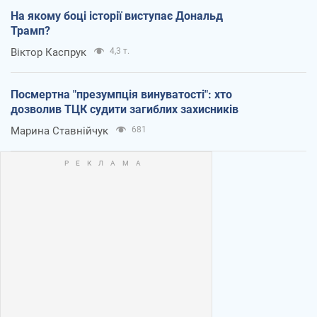
На якому боці історії виступає Дональд
Трамп?
Віктор Каспрук
4,3 т.
Посмертна "презумпція винуватості": хто
дозволив ТЦК судити загиблих захисників
Марина Ставнійчук
681