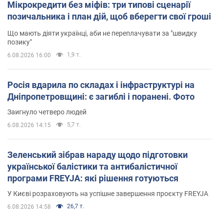
Мікрокредити без міфів: три типові сценарії
позичальника і план дій, щоб вберегти свої гроші
Що мають діяти українці, аби не переплачувати за "швидку
позику"
1,9 т.
6.08.2026 16:00
Росія вдарила по складах і інфраструктурі на
Дніпропетровщині: є загиблі і поранені. Фото
Заигнуло четверо людей
5,7 т.
6.08.2026 14:15
Зеленський зібрав нараду щодо підготовки
української балістики та антибалістичної
програми FREYJA: які рішення готуються
У Києві розраховують на успішне завершення проєкту FREYJA
26,7 т.
6.08.2026 14:58