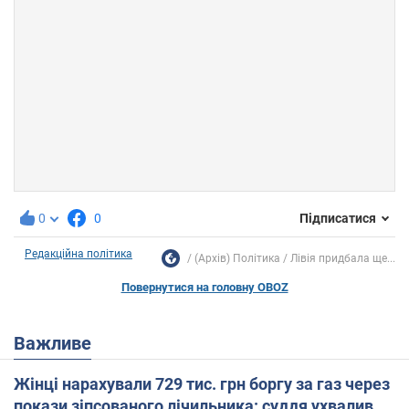
0
0
Підписатися
Редакційна політика
(Архів) Політика
Лівія придбала ще...
Повернутися на головну OBOZ
Важливе
Жінці нарахували 729 тис. грн боргу за газ через
покази зіпсованого лічильника: суддя ухвалив