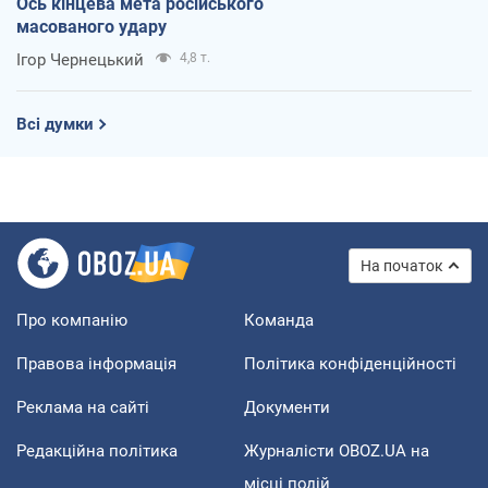
Ось кінцева мета російського
масованого удару
Ігор Чернецький
4,8 т.
Всі думки
На початок
Про компанію
Команда
Правова інформація
Політика конфіденційності
Реклама на сайті
Документи
Редакційна політика
Журналісти OBOZ.UA на
місці подій