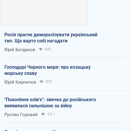
Росія прагне деморалізувати український
тил. Що варто собі нагадати
Юрій Богданов
843
Господарі Чорного моря: про козацьку
морську славу
Юрій Кирпичов
822
"Покоління олів'є": звичка до російського
виявилася сильнішою за війну
Руслан Горовий
3,6 т.