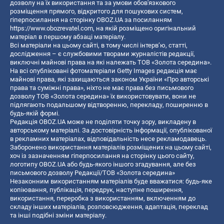
дозволу на їх використання та за умови обов'язкового
розміщення прямого, відкритого для пошукових систем,
гіперпосилання на сторінку OBOZ.UA за посиланням
https://www.obozrevatel.com
, на якій розміщено оригінальний
матеріал в першому абзаці матеріалу.
Всі матеріали на цьому сайті, в тому числі інтерв’ю, статті,
дослідження – є службовими творами журналістів редакції,
виключні майнові права на які належать ТОВ «Золота середина».
На всі опубліковані фотоматеріали Getty Images редакція має
майнові права, які захищаються законом України «Про авторські
права та суміжні права», ніхто не має права без письмового
дозволу ТОВ «Золота середина» їх використовувати, вони не
підлягають подальшому відтворенню, перекладу, поширенню в
будь-якій формі.
Редакція OBOZ.UA може не поділяти точку зору, викладену в
авторському матеріалі. За достовірність інформації, опублікованої
в рекламних матеріалах, відповідальність несе рекламодавець.
Заборонено використання матеріалів розміщених на цьому сайті,
хоч із зазначенням гіперпосилання на сторінку цього сайту,
логотипу OBOZ.UA або будь-якого іншого згадування, але без
письмового дозволу Редакції/ТОВ «Золота середина»
Незаконним використанням матеріалів буде вважатися: будь-яке
копiювання, публiкацiя, передрук, наступне поширення,
використання, переробка з використанням, включенням до
складу інших матеріалів, розповсюдження, адаптація, переклад
та інші подібні зміни матеріалу.