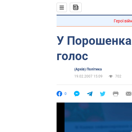
Герої вій
У Порошенка 
голос
(Архів) Політика
19.02.2007 15:09
702
0