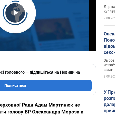
розп
Держа
куплет
9.08.20
Play Video
Олек
Поно
відо
секс
який
За роз
маю
не заб
щастя
сі головного — підпишіться на Новини на
9.08.20
Підписатися
У Пр
розпо
дола
Верховної Ради Адам Мартинюк не
прий
ати голову ВР Олександра Мороза в