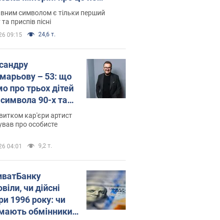
овідають у школі
вним символом є тільки перший
 та приспів пісні
24,6 т.
26 09:15
сандру
марьову – 53: що
мо про трьох дітей
-символа 90-х та
 вигляд вони
витком кар'єри артист
ть
ував про особисте
9,2 т.
26 04:01
иватБанку
віли, чи дійсні
ри 1996 року: чи
мають обмінники