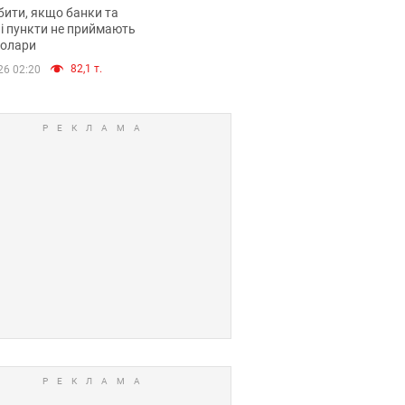
анки такі купюри
ити, якщо банки та
і пункти не приймають
долари
82,1 т.
26 02:20