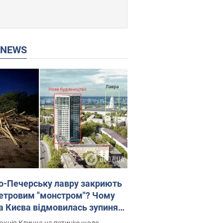
P NEWS
о-Печерську лавру закриють
етровим "монстром"? Чому
а Києва відмовилась зупиняти
вництво хмарочоса
акція Кличка на петицію щодо