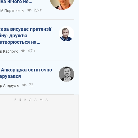
іна нічого не
шло з Україною
2,6 т.
лій Портников
ква висуває претензії
іну: дружба
етворюється на
ежність Росії від
4,7 т.
ор Каспрук
таю
 Анкоріджа остаточно
арувався
72
ор Андрусів