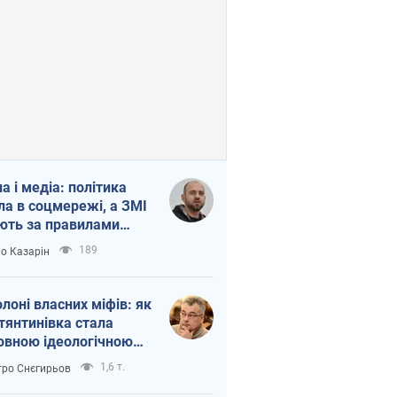
на і медіа: політика
ла в соцмережі, а ЗМІ
ють за правилами
б
189
о Казарін
олоні власних міфів: як
тянтинівка стала
овною ідеологічною
ткою для російських
1,6 т.
ро Снєгирьов
пантів