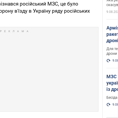
 зізнався російський МЗС, це було
"мос
скасув
орону в'їзду в Україну ряду російських
9.08.20
Армі
ракет
дроні
пост
Для те
дрони
9.0
МЗС 
укра
із д
Бесіда
9.0