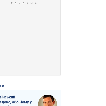
ки
аїнський
адокс, або Чому у