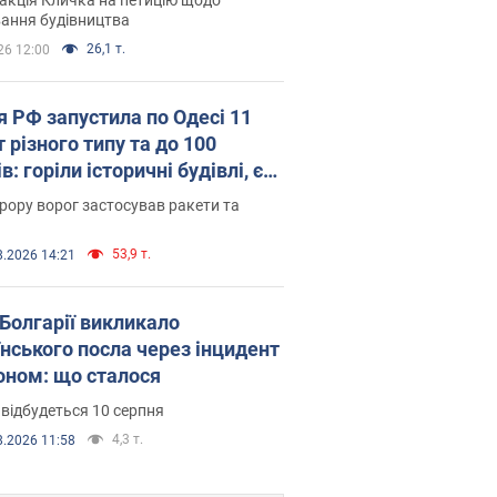
ковського вірянина"
ання будівництва
26,1 т.
26 12:00
я РФ запустила по Одесі 11
 різного типу та до 100
в: горіли історичні будівлі, є
раждалі. Фото та відео
рору ворог застосував ракети та
53,9 т.
8.2026 14:21
Болгарії викликало
їнського посла через інцидент
роном: що сталося
 відбудеться 10 серпня
4,3 т.
8.2026 11:58