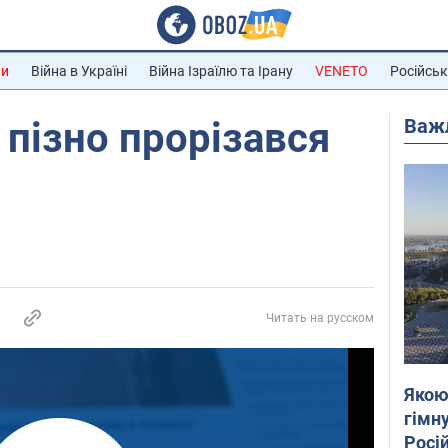
ни
Війна в Україні
Війна Ізраїлю та Ірану
VENETO
Російськ
Важ
пізно прорізався
Читать на русском
Якою
гімну
Росій