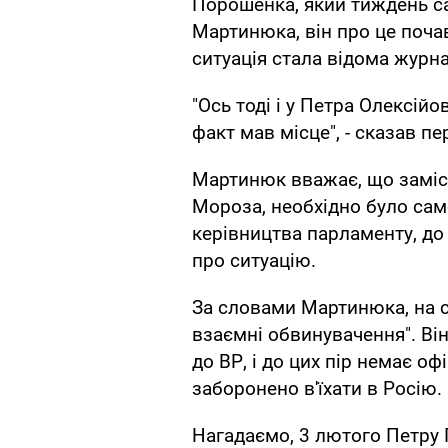
Порошенка, який тиждень сам
Мартинюка, він про це почав
ситуація стала відома журна
"Ось тоді і у Петра Олексійо
факт мав місце", - сказав пе
Мартинюк вважає, що заміст
Мороза, необхідно було са
керівництва парламенту, до
про ситуацію.
За словами Мартинюка, на с
взаємні обвинувачення". Ві
до ВР, і до цих пір немає оф
заборонено в'їхати в Росію.
Нагадаємо, 3 лютого Петру 