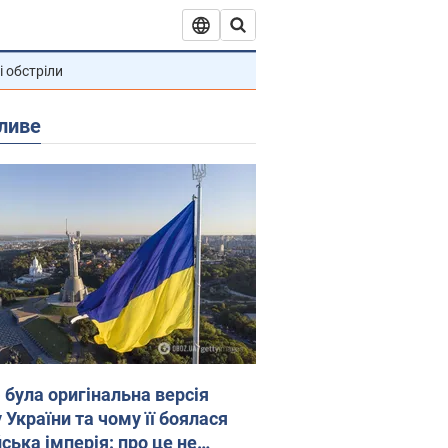
і обстріли
ливе
 була оригінальна версія
 України та чому її боялася
ська імперія: про це не