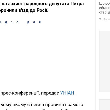
та б
 на захист народного депутата Петра
Що роб
обмінн
онили в'їзд до Росії.
старі 
9.08.20
ідео дня
прес-конференції, передає
УНІАН
.
ьому цьому є певна провина і самого