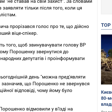
 "не ставав на свій захист". За словами
 заявляти тільки після того, коли ця
лістам.
TO
вича прорізався голос про те, що дійсно
рший віце-спікер.
ь того, щоб звинувачувати голову ВР
мому Порошенку звернутися до
 народних депутатів і проінформувати
ьогоднішній день "можна пред'являти
н зазначив, що Порошенко не звернувся
іційної відповіді, чому йому було
Києв
80-м
влад
Порошенко відмовили у в'їзді на
буді
Яка ре