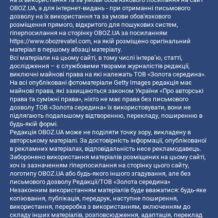
OBOZ.UA, а для інтернет-видань - при отриманні письмового
дозволу на їх використання та за умови обов'язкового
розміщення прямого, відкритого для пошукових систем,
гіперпосилання на сторінку OBOZ.UA за посиланням
https://www.obozrevatel.com
, на якій розміщено оригінальний
матеріал в першому абзаці матеріалу.
Всі матеріали на цьому сайті, в тому числі інтерв’ю, статті,
дослідження – є службовими творами журналістів редакції,
виключні майнові права на які належать ТОВ «Золота середина».
На всі опубліковані фотоматеріали Getty Images редакція має
майнові права, які захищаються законом України «Про авторські
права та суміжні права», ніхто не має права без письмового
дозволу ТОВ «Золота середина» їх використовувати, вони не
підлягають подальшому відтворенню, перекладу, поширенню в
будь-якій формі.
Редакція OBOZ.UA може не поділяти точку зору, викладену в
авторському матеріалі. За достовірність інформації, опублікованої
в рекламних матеріалах, відповідальність несе рекламодавець.
Заборонено використання матеріалів розміщених на цьому сайті,
хоч із зазначенням гіперпосилання на сторінку цього сайту,
логотипу OBOZ.UA або будь-якого іншого згадування, але без
письмового дозволу Редакції/ТОВ «Золота середина»
Незаконним використанням матеріалів буде вважатися: будь-яке
копiювання, публiкацiя, передрук, наступне поширення,
використання, переробка з використанням, включенням до
складу інших матеріалів, розповсюдження, адаптація, переклад