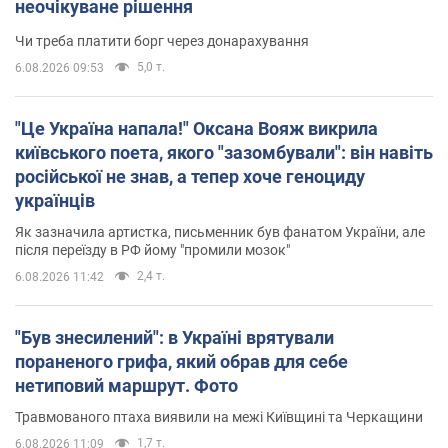
неочікуване рішення
Чи треба платити борг через донарахування
5,0 т.
6.08.2026 09:53
"Це Україна напала!" Оксана Вояж викрила
київського поета, якого "зазомбували": він навіть
російської не знав, а тепер хоче геноциду
українців
Як зазначила артистка, письменник був фанатом України, але
після переїзду в РФ йому "промили мозок"
2,4 т.
6.08.2026 11:42
"Був знесилений": в Україні врятували
пораненого грифа, який обрав для себе
нетиповий маршрут. Фото
Травмованого птаха виявили на межі Київщині та Черкащини
1,7 т.
6.08.2026 11:09