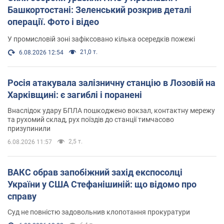
Башкортостані: Зеленський розкрив деталі
операції. Фото і відео
У промисловій зоні зафіксовано кілька осередків пожежі
21,0 т.
6.08.2026 12:54
Росія атакувала залізничну станцію в Лозовій на
Харківщині: є загиблі і поранені
Внаслідок удару БПЛА пошкоджено вокзал, контактну мережу
та рухомий склад, рух поїздів до станції тимчасово
призупинили
2,5 т.
6.08.2026 11:57
ВАКС обрав запобіжний захід експосолці
України у США Стефанішиній: що відомо про
справу
Суд не повністю задовольнив клопотання прокуратури