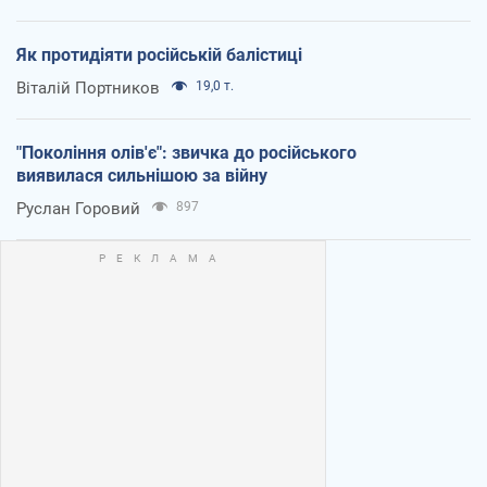
Як протидіяти російській балістиці
Віталій Портников
19,0 т.
"Покоління олів'є": звичка до російського
виявилася сильнішою за війну
Руслан Горовий
897