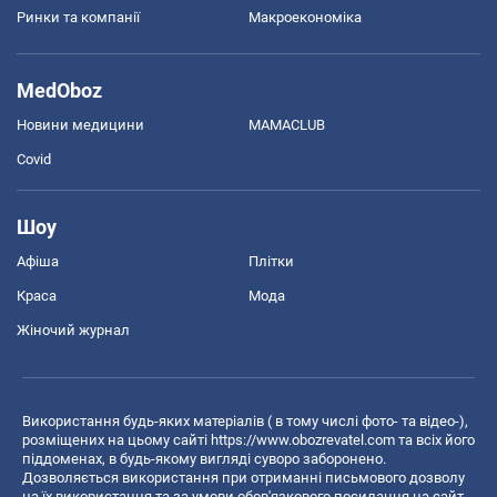
Ринки та компанії
Макроекономіка
MedOboz
Новини медицини
MAMACLUB
Covid
Шоу
Афіша
Плітки
Краса
Мода
Жіночий журнал
Використання будь-яких матеріалів ( в тому числі фото- та відео-),
розміщених на цьому сайті
https://www.obozrevatel.com
та всіх його
піддоменах, в будь-якому вигляді суворо заборонено.
Дозволяється використання при отриманні письмового дозволу
на їх використання та за умови обов'язкового посилання на сайт