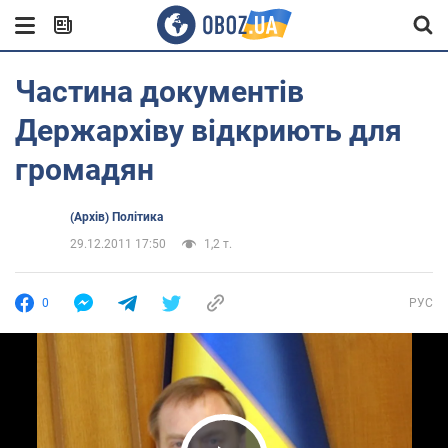
Частина документів
Держархіву відкриють для
громадян
(Архів) Політика
29.12.2011 17:50
1,2 т.
0
РУС