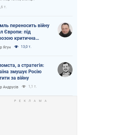
етний терор
,6 т.
мль переносить війну
ил Європи: під
розою критична
істика
13,0 т.
ор Ягун
помста, а стратегія:
аїна змушує Росію
тити за війну
1,1 т.
ор Андрусів