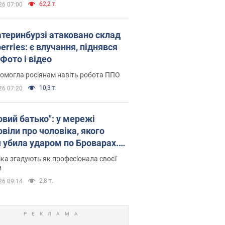
62,2 т.
26 07:00
атеринбурзі атаковано склад
erries: є влучання, піднявся
Фото і відео
омогла росіянам навіть робота ППО
10,3 т.
26 07:20
овий батько": у мережі
віли про чоловіка, якого
я убила ударом по Броварах.
ка згадують як професіонала своєї
и
2,8 т.
26 09:14