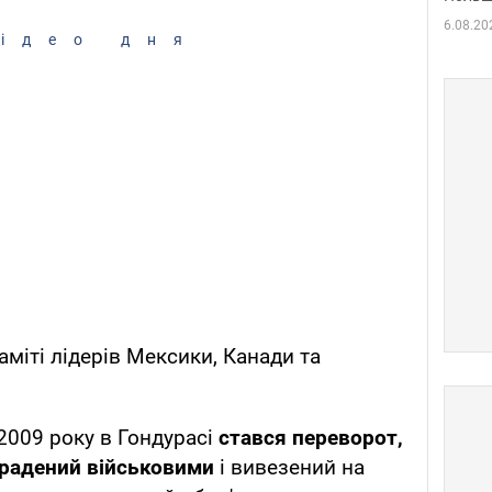
6.08.20
ідео дня
міті лідерів Мексики, Канади та
2009 року в Гондурасі
стався переворот,
крадений військовими
і вивезений на