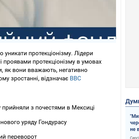
о уникати протекціонізму. Лідери
і проявами протекціонізму в умовах
и, як вони вважають, негативно
му зростанні, відзначає
BBC
Дум
 прийняли з почестями в Мексиці
"Ми
нового уряду Гондурасу
чер
не 
зне
вий переворот
Серг