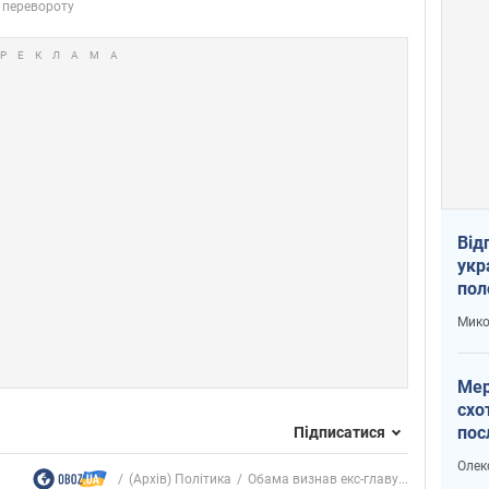
Від
укр
пол
укр
Мико
Мер
схо
пос
Підписатися
укр
Олек
(Архів) Політика
Обама визнав екс-главу...