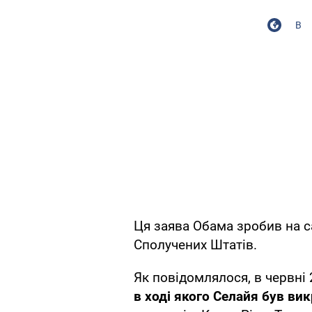
В
Ця заява Обама зробив на са
Сполучених Штатів.
Як повідомлялося, в червні 
в ході якого Селайя був ви