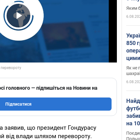
Яким б
6.08.20
Play Video
Укра
850 г
опера
цими
Як не 
шахра
6.08.20
сі головного — підпишіться на Новини на
Найд
Підписатися
футб
заби
на 10
 заявив, що президент Гондурасу
Віде
Поєдин
й від влади шляхом перевороту.
Польщ