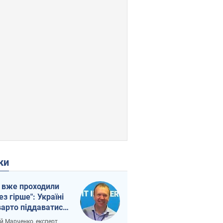
ки
 вже проходили
ез гірше": Україні
варто піддаватися
вірі через
ій Марченко, експерт