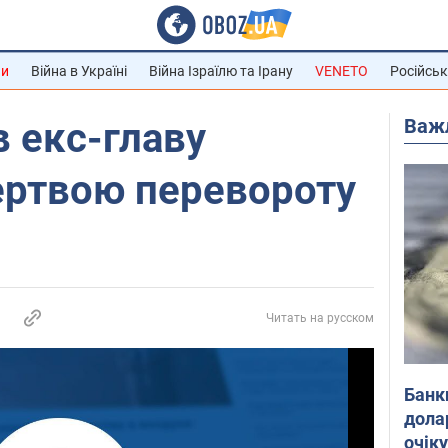
ни
Війна в Україні
Війна Ізраїлю та Ірану
VENETO
Російськ
Важ
 екс-главу
ертвою перевороту
Читать на русском
Банк
дола
очік