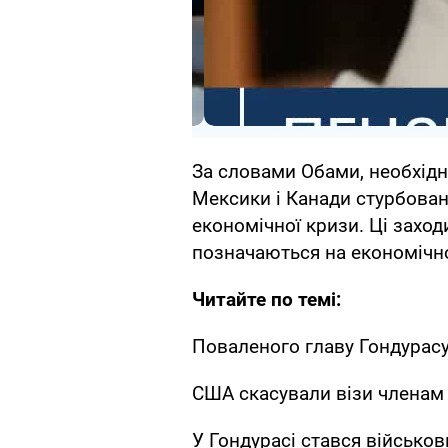
За словами Обами, необхідн
Мексики і Канади стурбован
економічної кризи. Ці заход
позначаються на економічно
Читайте по темі:
Поваленого главу Гондурасу
США скасували візи членам 
У Гондурасі стався військо