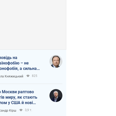
повідь на
аїнофобію – не
онофобія, а сильна
аїнська держава
825
ла Княжицький
 Москви раптово
тів миру, як стають
лом у США й нові
аїнські топ-рейтинги
3,9 т.
сандр Кірш