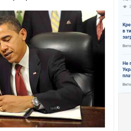
рак
2
Кре
в т
заг
лог
Вікт
Не 
Укр
пла
Вікт