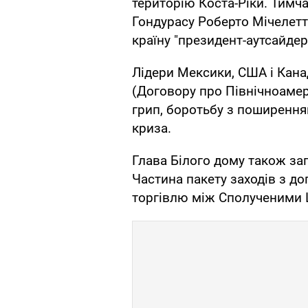
територію Коста-Ріки. Тимч
Гондурасу Роберто Мічелетт
країну "президент-аутсайде
Лідери Мексики, США і Кан
(Договору про Північноамер
грип, боротьбу з поширення
криза.
Глава Білого дому також зап
Частина пакету заходів з д
торгівлю між Сполученими 