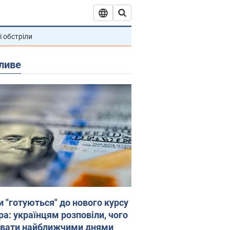
і обстріли
ливе
и "готуються" до нового курсу
ра: українцям розповіли, чого
увати найближчими днями