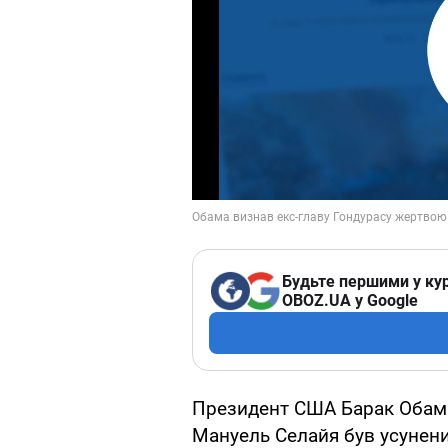
Будьте першими у кур
OBOZ.UA у Google
Президент США Барак Обама
Мануель Селайя був усунени