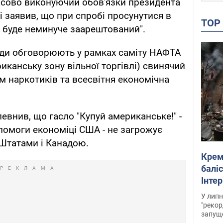
асово виконуючий обов'язки президента
і заявив, що при спробі просунутися в
TO
р буде неминуче заарештований".
ади обговорюють у рамках саміту НАФТА
иканську зону вільної торгівлі) свинячий
м наркотиків та всесвітня економічна
евнив, що гасло "Купуй американське!" -
опомоги економіці США - не загрожує
Штатами і Канадою.
Крем
баліс
Інте
У липн
"рекор
запуще