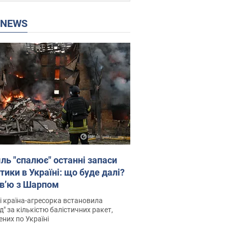
P NEWS
ль "спалює" останні запаси
тики в Україні: що буде далі?
рв’ю з Шарпом
і країна-агресорка встановила
д" за кількістю балістичних ракет,
них по Україні