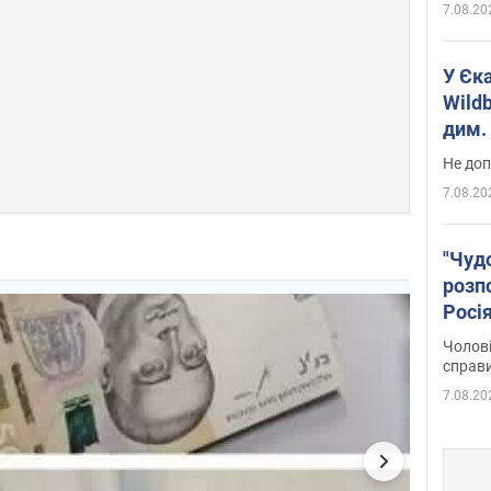
7.08.20
У Єк
Wildb
дим. 
Не доп
7.08.20
"Чуд
розпо
Росі
Фото
Чолові
справ
7.08.20