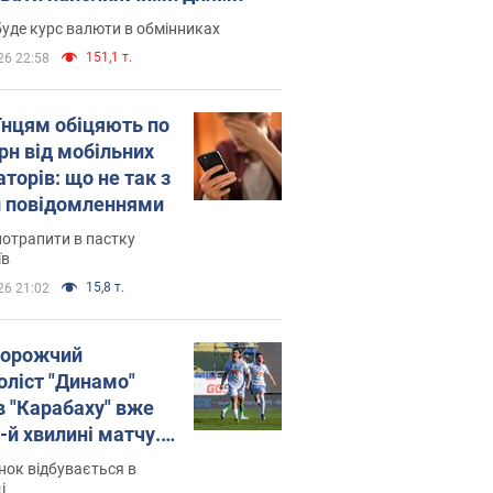
уде курс валюти в обмінниках
151,1 т.
26 22:58
їнцям обіцяють по
рн від мобільних
торів: що не так з
 повідомленнями
потрапити в пастку
їв
15,8 т.
26 21:02
орожчий
оліст "Динамо"
в "Карабаху" вже
-й хвилині матчу.
о
ок відбувається в
і