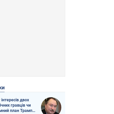
ки
г інтересів двох
ічних гравців чи
мний план Трампа