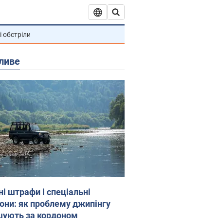
і обстріли
ливе
ні штрафи і спеціальні
гони: як проблему джипінгу
шують за кордоном