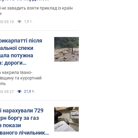
і не завадить взяти приклад із країн
и
1,9 т.
26 05:10
рикарпатті після
альної спеки
шла потужна
а: дороги
творились на
 накрила Івано-
. Відео
івщину та курортний
ель
21,9 т.
26 09:27
і нарахували 729
грн боргу за газ
з покази
ованого лічильника: