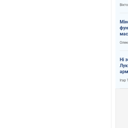
і Пу
Вікт
Мін
фун
мас
Олек
Ні 
Лук
арм
Ігар