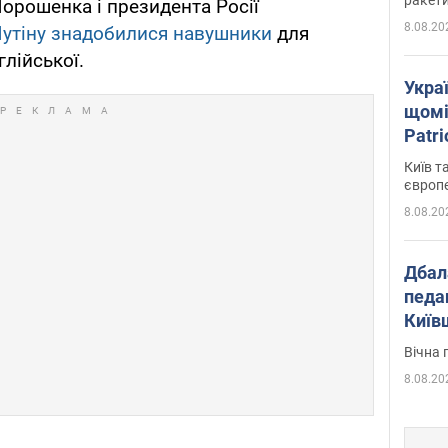
орошенка і президента Росії
8.08.20
утіну знадобилися навушники
для
лійської.
Укра
щомі
Patr
розк
Київ т
європ
8.08.20
Дбал
педа
Київ
київс
Вічна 
8.08.20