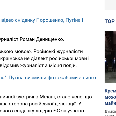
 відео сніданку Порошенко, Путіна і
TO
журналіст Роман Денищенко.
ською мовою. Російські журналісти
раїнська не діалект російської мови і
відомив журналіст з місця подій.
вся": Путіна висміяли фотожабами за його
Крем
ничної зустрічі в Мілані, стало ясно, що
можл
майже
іша сторона російської делегації. У
Інте
бочого сніданку лідерів ЄС за участю
Думка,
ракети