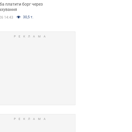
я ухвалив
ба платити борг через
ікуване рішення
ахування
30,5 т.
26 14:43