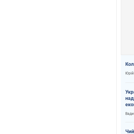
Кол
Юрій
Укр
над
еко
сві
Вади
Чий