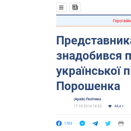
Герої вій
Представник
знадобився 
української п
Порошенка
(Архів) Політика
17.10.2014 16:52
48,4 т.
1763