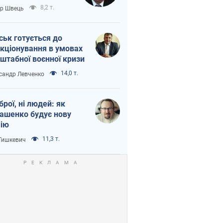
тіна?
8,2 т.
ор Швець
ськ готується до
кціонування в умовах
штабної воєнної кризи
14,0 т.
сандр Левченко
зброї, ні людей: як
ашенко будує нову
ію
11,3 т.
 Тишкевич