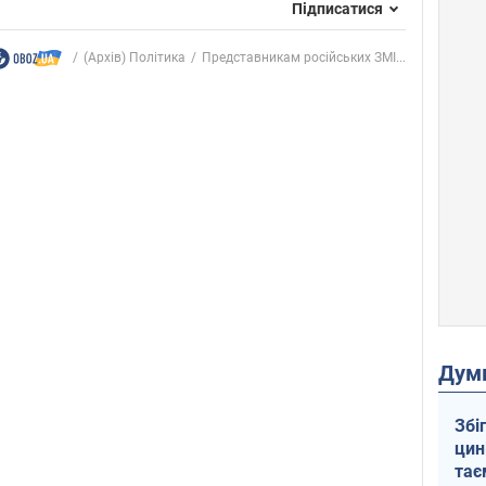
Підписатися
(Архів) Політика
Представникам російських ЗМІ...
Дум
Збі
цин
тає