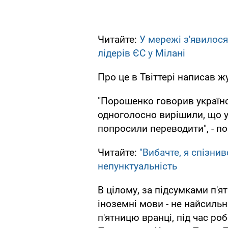
Читайте:
У мережі з'явилося
лідерів ЄС у Мілані
Про це в Твіттері написав 
"Порошенко говорив україн
одноголосно вирішили, що ук
попросили переводити", - по
Читайте:
"Вибачте, я спізни
непунктуальність
В цілому, за підсумками п'ят
іноземні мови - не найсильн
п'ятницю вранці, під час ро