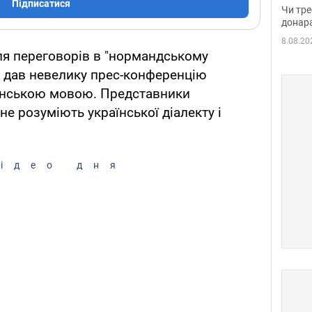
судд
Підписатися
Чи тре
неоч
донар
8.08.20
ля переговорів в "нормандському
и дав невелику прес-конференцію
аїнською мовою. Представники
не розуміють української діалекту і
ідео дня