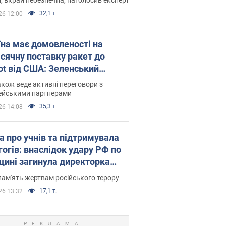
32,1 т.
26 12:00
їна має домовленості на
сячну поставку ракет до
iot від США: Зеленський
рив подробиці
акож веде активні переговори з
ейськими партнерами
35,3 т.
26 14:08
а про учнів та підтримувала
гогів: внаслідок удару РФ по
щині загинула директорка
ького ліцею, її чоловік та онук
пам'ять жертвам російського терору
17,1 т.
26 13:32