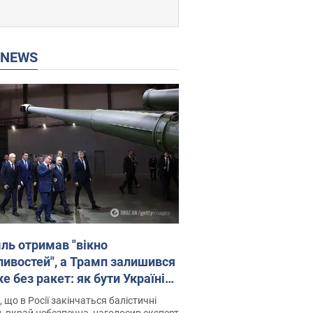
P NEWS
ль отримав "вікно
ивостей", а Трамп залишився
 без ракет: як бути Україні?
рв’ю з Мельником
 що в Росії закінчаться балістичні
, вкрай небезпечна, наголосив експерт