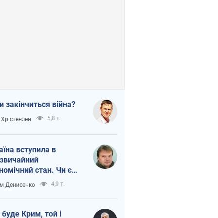
и закінчиться війна?
5,8 т.
 Хрістензен
аїна вступила в
звичайний
номічний стан. Чи є
тло вкінці тунелю?
4,9 т.
м Денисенко
 буде Крим, той і