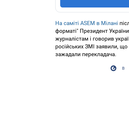
На саміті ASEM в Мілані
піс
форматі" Президент Україн
журналістам і говорив укр
російських ЗМІ заявили, що 
зажадали перекладача.
В