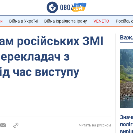
ни
Війна в Україні
Війна Ізраїлю та Ірану
VENETO
Російськ
Важ
ам російських ЗМІ
перекладач з
ід час виступу
Знач
полі
Читать на русском
вирі