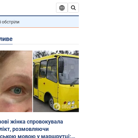
і обстріли
ливе
вові жінка спровокувала
лікт, розмовляючи
йською мовою у маршрутці: