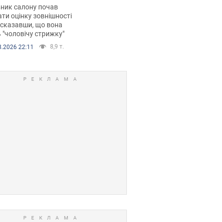
 хімієтерапії,
ник салону почав
орівся скандал.
ти оцінку зовнішності
 сказавши, що вона
 "чоловічу стрижку"
8,9 т.
8.2026 22:11