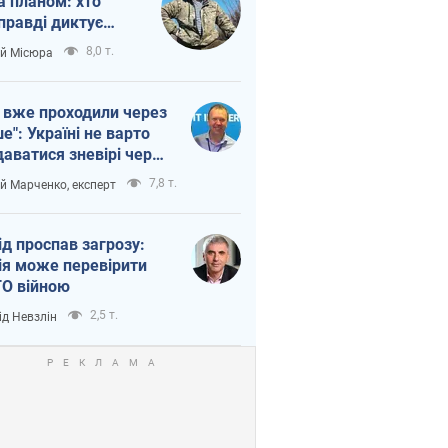
а планом: хто
правді диктує
п війни
8,0 т.
ій Місюра
 вже проходили через
ше": Україні не варто
даватися зневірі через
етний терор
7,8 т.
ій Марченко, експерт
ід проспав загрозу:
ія може перевірити
О війною
2,5 т.
ід Невзлін