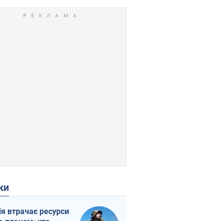
ки
ія втрачає ресурси