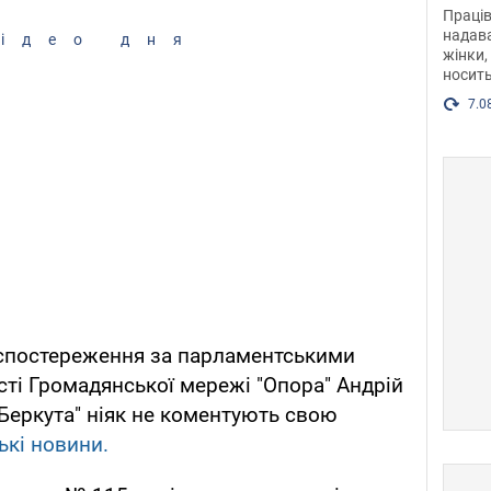
після
Праців
розг
надава
ідео дня
жінки,
Фото
носить
7.0
спостереження за парламентськими
сті Громадянської мережі "Опора" Андрій
"Беркута" ніяк не коментують свою
ькі новини.