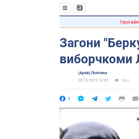
Герої вій
Загони "Берку
виборчкоми 
(Архів) Політика
28.10.2012 14:20
1,6 т.
0