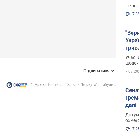
Це пер
7.0
"Верн
Украї
трив
карт
Учасн
щоденн
Підписатися
7.08.20
(Архів) Політика
Загони "Беркута" прибули...
Сена
Грема
далі
Докуме
обмеж
7.0