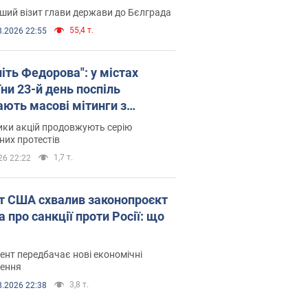
ший візит глави держави до Бєлграда
55,4 т.
8.2026 22:55
іть Федорова": у містах
ни 23-й день поспіль
ають масові мітинги з
онками. Фото і відео
ики акцій продовжують серію
их протестів
1,7 т.
26 22:22
т США схвалив законопроєкт
 про санкції проти Росії: що
нт передбачає нові економічні
ення
3,8 т.
8.2026 22:38