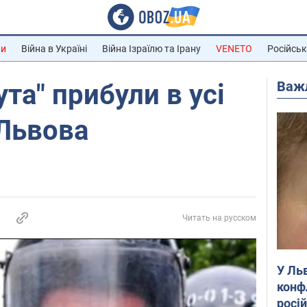
ни
Війна в Україні
Війна Ізраїлю та Ірану
VENETO
Російськ
Важ
та" прибули в усі
Львова
Читать на русском
У Ль
конф
росі