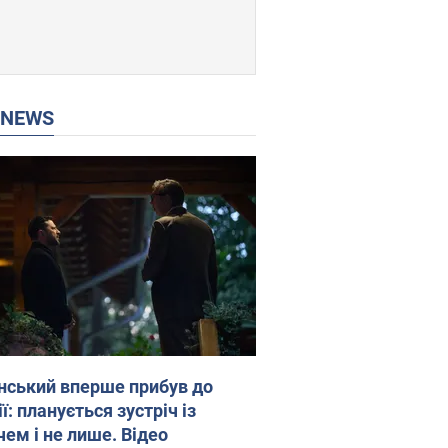
P NEWS
нський вперше прибув до
ї: планується зустріч із
чем і не лише. Відео