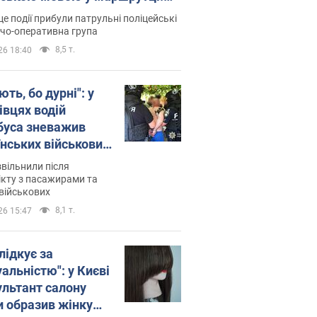
ція склала адмінпротокол.
це події прибули патрульні поліцейські
о
дчо-оперативна група
8,5 т.
26 18:40
ть, бо дурні": у
івцях водій
буса зневажив
їнських військових
латився. Відео
звільнили після
кту з пасажирами та
військових
8,1 т.
26 15:47
лідкує за
альністю": у Києві
ультант салону
и образив жінку