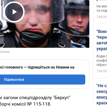
полі
На міс
Віде
та слі
7.08.20
Play Video
"Воюю
Черн
авто
укра
і поп
Водія 
конфлі
образ 
сі головного — підпишіться на Новини на
7.08.20
Підписатися
"Не с
сексу
конс
ві загони спецпідрозділу "Беркут"
крас
борчі комісії № 115-118.