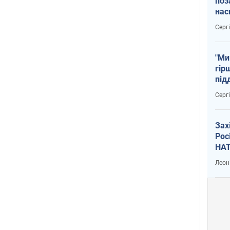
поз
нас
тем
Серг
"Ми
гір
під
рак
Серг
Зах
Рос
НАТ
Леон