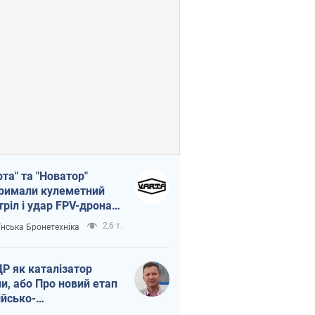
рта" та "Новатор"
римали кулеметний
тріл і удар FPV-дрона,
тувавши життя
2,6 т.
їнська Бронетехніка
церу ЗСУ
Р як каталізатор
ни, або Про новий етап
ійсько-
нічнокорейського