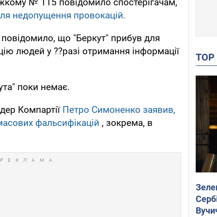
ужкому № 115 повідомило спостерігачам,
для недопущення провокацій.
 повідомило, що "Беркут" прибув для
цію людей у ??разі отримання інформації
TO
ута" поки немає.
ідер Компартії
Петро Симоненко заявив,
масових фальсифікацій
, зокрема, в
Зеле
Сербі
Вучи