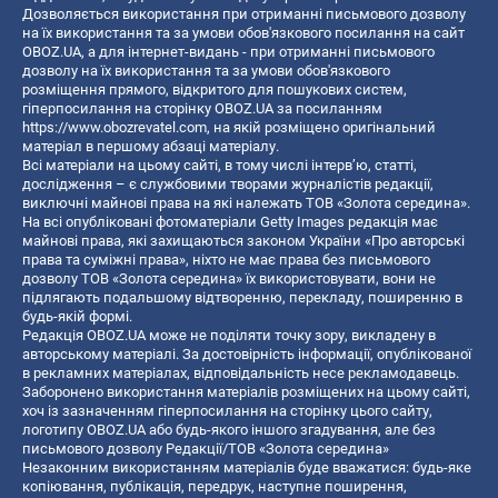
Дозволяється використання при отриманні письмового дозволу
на їх використання та за умови обов'язкового посилання на сайт
OBOZ.UA, а для інтернет-видань - при отриманні письмового
дозволу на їх використання та за умови обов'язкового
розміщення прямого, відкритого для пошукових систем,
гіперпосилання на сторінку OBOZ.UA за посиланням
https://www.obozrevatel.com
, на якій розміщено оригінальний
матеріал в першому абзаці матеріалу.
Всі матеріали на цьому сайті, в тому числі інтерв’ю, статті,
дослідження – є службовими творами журналістів редакції,
виключні майнові права на які належать ТОВ «Золота середина».
На всі опубліковані фотоматеріали Getty Images редакція має
майнові права, які захищаються законом України «Про авторські
права та суміжні права», ніхто не має права без письмового
дозволу ТОВ «Золота середина» їх використовувати, вони не
підлягають подальшому відтворенню, перекладу, поширенню в
будь-якій формі.
Редакція OBOZ.UA може не поділяти точку зору, викладену в
авторському матеріалі. За достовірність інформації, опублікованої
в рекламних матеріалах, відповідальність несе рекламодавець.
Заборонено використання матеріалів розміщених на цьому сайті,
хоч із зазначенням гіперпосилання на сторінку цього сайту,
логотипу OBOZ.UA або будь-якого іншого згадування, але без
письмового дозволу Редакції/ТОВ «Золота середина»
Незаконним використанням матеріалів буде вважатися: будь-яке
копiювання, публiкацiя, передрук, наступне поширення,