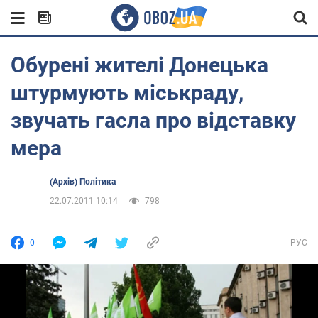
Обурені жителі Донецька
штурмують міськраду,
звучать гасла про відставку
мера
(Архів) Політика
22.07.2011 10:14
798
0
РУС