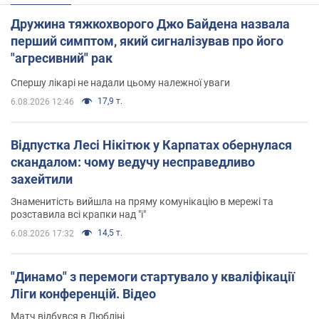
Дружина тяжкохворого Джо Байдена назвала
перший симптом, який сигналізував про його
"агресивний" рак
Спершу лікарі не надали цьому належної уваги
17,9 т.
6.08.2026 12:46
Відпустка Лесі Нікітюк у Карпатах обернулася
скандалом: чому ведучу несправедливо
захейтили
Знаменитість вийшла на пряму комунікацію в мережі та
розставила всі крапки над "і"
14,5 т.
6.08.2026 17:32
"Динамо" з перемоги стартувало у кваліфікації
Ліги конференцій. Відео
Матч відбувся в Любліні