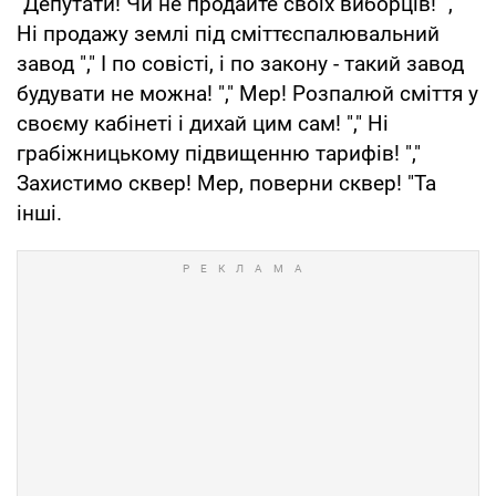
"Депутати! Чи не продайте своїх виборців! ","
Ні продажу землі під сміттєспалювальний
завод "," І по совісті, і по закону - такий завод
будувати не можна! "," Мер! Розпалюй сміття у
своєму кабінеті і дихай цим сам! "," Ні
грабіжницькому підвищенню тарифів! ","
Захистимо сквер! Мер, поверни сквер! "Та
інші.