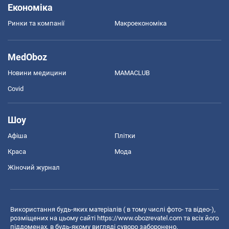
Економіка
Ринки та компанії
Макроекономіка
MedOboz
Новини медицини
MAMACLUB
Covid
Шоу
Афіша
Плітки
Краса
Мода
Жіночий журнал
Використання будь-яких матеріалів ( в тому числі фото- та відео-),
розміщених на цьому сайті
https://www.obozrevatel.com
та всіх його
піддоменах, в будь-якому вигляді суворо заборонено.