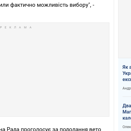
или фактично можливість вибору", -
Як 
Укр
екс
наф
Андр
Два
Маг
кал
Олек
на Рада проголосує за подолання вето