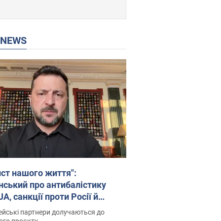
P NEWS
ист нашого життя":
нський про антибалістику
A, санкції проти Росії й
имку аграріїв. Відео
йські партнери долучаються до
ого проєкту