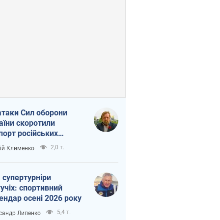
атаки Сил оборони
аїни скоротили
порт російських
топродуктів
2,0 т.
ій Клименко
 супертурніри
учіх: спортивний
ендар осені 2026 року
5,4 т.
сандр Липенко