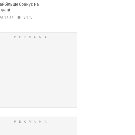
сії
айбільше бракує на
праці
3,1 т.
26 15:38