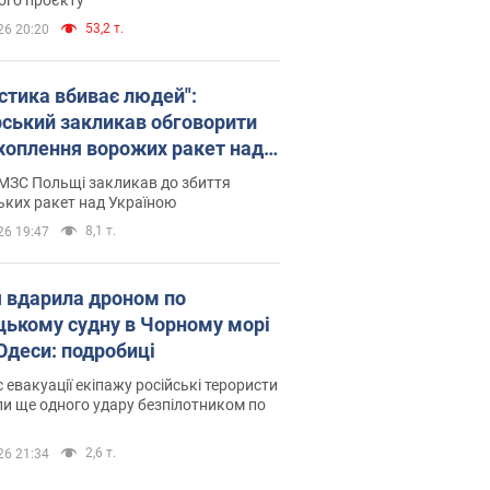
53,2 т.
26 20:20
істика вбиває людей":
рський закликав обговорити
хоплення ворожих ракет над
їною
МЗС Польщі закликав до збиття
ьких ракет над Україною
8,1 т.
26 19:47
я вдарила дроном по
цькому судну в Чорному морі
 Одеси: подробиці
с евакуації екіпажу російські терористи
и ще одного удару безпілотником по
2,6 т.
26 21:34