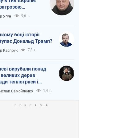
ну в тил Європи:
 загрозою
тична логістика
9,6 т.
ор Ягун
якому боці історії
тупає Дональд Трамп?
7,8 т.
ор Каспрук
иєві вирубали понад
 великих дерев
ади теплотраси і
переч Генплану
1,4 т.
ислав Самойленко