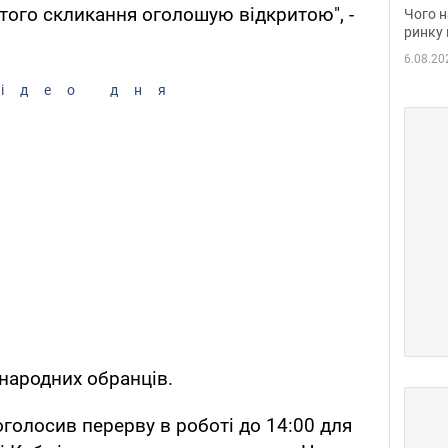
вакан
того скликання оголошую відкритою", -
Чого н
ринку 
6.08.20
ідео дня
 народних обранців.
олосив перерву в роботі до 14:00 для