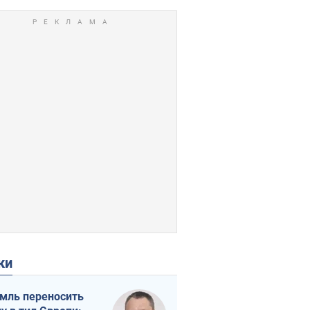
ки
мль переносить