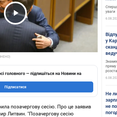
"агр
Спершу
уваги
6.08.20
Play Video
Відп
у Ка
скан
веду
захе
Знаме
пряму 
розста
сі головного — підпишіться на Новини на
6.08.20
Підписатися
Не л
зарп
не п
рила позачергову сесію. Про це заявив
пого
ир Литвин. "Позачергову сесію