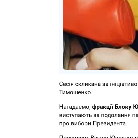
Сесія скликана за ініціативо
Тимошенко.
Нагадаємо,
фракції Блоку Юл
виступають за подолання па
про вибори Президента.
Президент Віктор Ющенко м