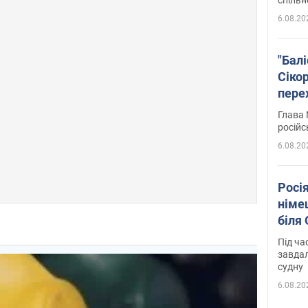
6.08.20
"Бал
Сіко
пере
Укра
Глава 
російс
6.08.20
Росі
німе
біля
Під ча
завдал
судну
6.08.20