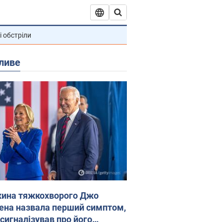
і обстріли
ливе
ина тяжкохворого Джо
ена назвала перший симптом,
 сигналізував про його