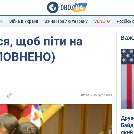
ни
Війна в Україні
Війна Ізраїлю та Ірану
VENETO
Російськ
Важ
ся, щоб піти на
ПОВНЕНО)
Читать на русском
Друж
Байд
який