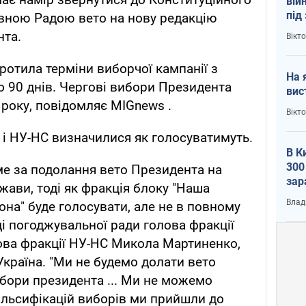
вій
під
овною Радою вето на нову редакцію
кри
нта.
Вікт
ротила терміни виборчої кампанії з
На 
о 90 днів. Чергові вибори Президента
вис
 року, повідомляє MIGnews .
Вікт
 і НУ-НС визначилися як голосуватимуть.
В К
300
ме за подолання вето Президента на
зар
жави, тоді як фракція блоку "Наша
всу
Влад
она" буде голосувати, але не в повному
ді погоджувальної ради голова фракції
ова фракції НУ-НС Микола Мартиненко,
країна. "Ми не будемо долати вето
бори президента ... Ми не можемо
альсифікацій виборів ми прийшли до