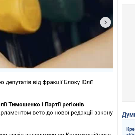
ю депутатів від фракції Блоку Юлії
ії Тимошенко і Партії регіонів
рламентом вето до нової редакції закону
Дум
Кре
ає намір звернутися до Конституційного