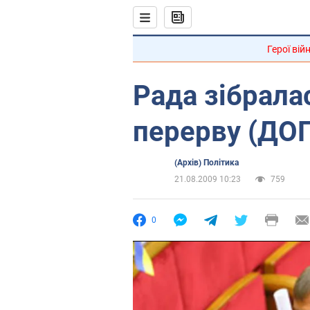
Герої вій
Рада зібрала
перерву (ДО
(Архів) Політика
21.08.2009 10:23
759
0