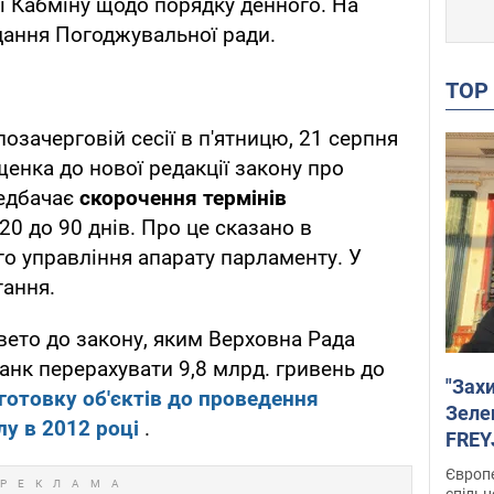
 і Кабміну щодо порядку денного. На
дання Погоджувальної ради.
TO
озачерговій сесії в п'ятницю, 21 серпня
енка до нової редакції закону про
редбачає
скорочення термінів
20 до 90 днів. Про це сказано в
о управління апарату парламенту. У
тання.
ето до закону, яким Верховна Рада
анк перерахувати 9,8 млрд. гривень до
"Зах
готовку об'єктів до проведення
Зеле
у в 2012 році
.
FREYJ
підтр
Європе
спільн