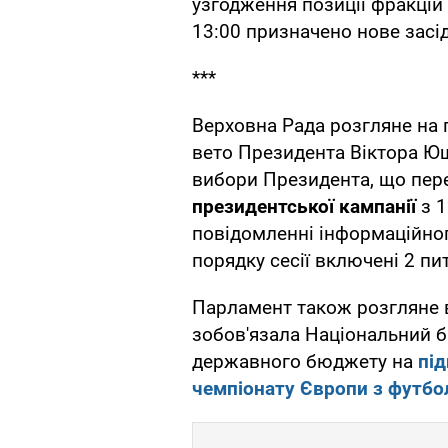
узгодження позиції фракцій
13:00 призначено нове засі
***
Верховна Рада розгляне на п
вето Президента Віктора Ющ
вибори Президента, що пе
президентської кампанії
з 1
повідомленні інформаційног
порядку сесії включені 2 пи
Парламент також розгляне в
зобов'язала Національний б
державного бюджету на
під
чемпіонату Європи з футбол