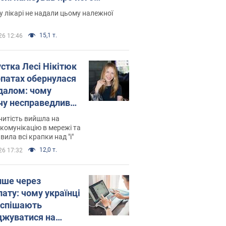
есивний" рак
 лікарі не надали цьому належної
15,1 т.
26 12:46
устка Лесі Нікітюк
рпатах обернулася
далом: чому
чу несправедливо
йтили
нитість вийшла на
комунікацію в мережі та
вила всі крапки над "і"
12,0 т.
26 17:32
ише через
лату: чому українці
оспішають
джуватися на