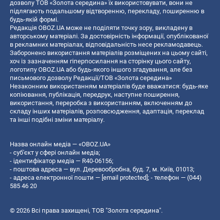
дозволу ТОВ «Золота середина» їх використовувати, вони не
підлягають подальшому відтворенню, перекладу, поширенню в
будь-якій формі.
Редакція OBOZ.UA може не поділяти точку зору, викладену в
авторському матеріалі. За достовірність інформації, опублікованої
в рекламних матеріалах, відповідальність несе рекламодавець.
Заборонено використання матеріалів розміщених на цьому сайті,
хоч із зазначенням гіперпосилання на сторінку цього сайту,
логотипу OBOZ.UA або будь-якого іншого згадування, але без
письмового дозволу Редакції/ТОВ «Золота середина»
Незаконним використанням матеріалів буде вважатися: будь-яке
копiювання, публiкацiя, передрук, наступне поширення,
використання, переробка з використанням, включенням до
складу інших матеріалів, розповсюдження, адаптація, переклад
та інші подібні зміни матеріалу.
Назва онлайн медіа — «OBOZ.UA»
- суб'єкт у сфері онлайн медіа;
- ідентифікатор медіа — R40-06156;
- поштова адреса — вул. Деревообробна, буд. 7, м. Київ, 01013;
- адреса електронної пошти —
[email protected]
; - телефон — (044)
585 46 20
© 2026 Всі права захищені, ТОВ "Золота середина".