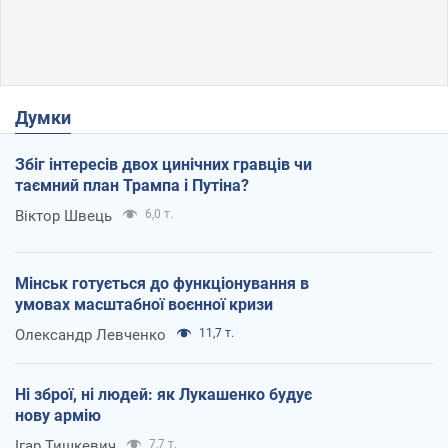
Думки
Збіг інтересів двох цинічних гравців чи
таємний план Трампа і Путіна?
Віктор Швець
6,0 т.
Мінськ готується до функціонування в
умовах масштабної воєнної кризи
Олександр Левченко
11,7 т.
Ні зброї, ні людей: як Лукашенко будує
нову армію
Ігар Тишкевич
7,7 т.