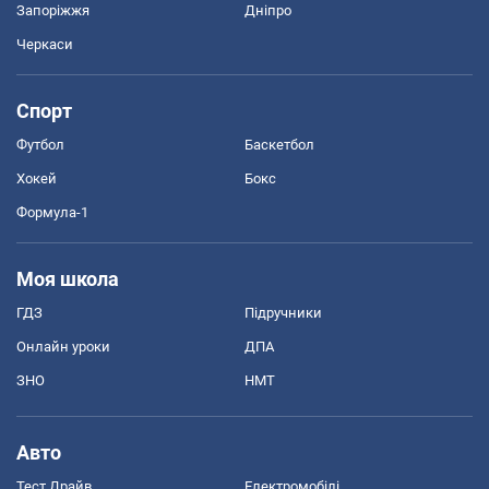
Запоріжжя
Дніпро
Черкаси
Спорт
Футбол
Баскетбол
Хокей
Бокс
Формула-1
Моя школа
ГДЗ
Підручники
Онлайн уроки
ДПА
ЗНО
НМТ
Авто
Тест Драйв
Електромобілі