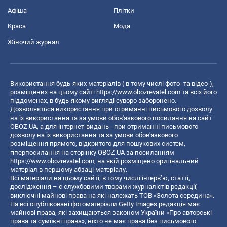
Афіша
Плітки
Краса
Мода
Жіночий журнал
Використання будь-яких матеріалів ( в тому числі фото- та відео-),
розміщених на цьому сайті
https://www.obozrevatel.com
та всіх його
піддоменах, в будь-якому вигляді суворо заборонено.
Дозволяється використання при отриманні письмового дозволу
на їх використання та за умови обов'язкового посилання на сайт
OBOZ.UA, а для інтернет-видань - при отриманні письмового
дозволу на їх використання та за умови обов'язкового
розміщення прямого, відкритого для пошукових систем,
гіперпосилання на сторінку OBOZ.UA за посиланням
https://www.obozrevatel.com
, на якій розміщено оригінальний
матеріал в першому абзаці матеріалу.
Всі матеріали на цьому сайті, в тому числі інтерв’ю, статті,
дослідження – є службовими творами журналістів редакції,
виключні майнові права на які належать ТОВ «Золота середина».
На всі опубліковані фотоматеріали Getty Images редакція має
майнові права, які захищаються законом України «Про авторські
права та суміжні права», ніхто не має права без письмового