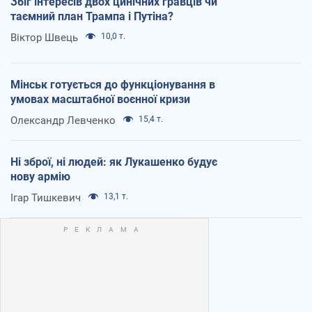
Збіг інтересів двох цинічних гравців чи
таємний план Трампа і Путіна?
Віктор Швець
10,0 т.
Мінськ готується до функціонування в
умовах масштабної воєнної кризи
Олександр Левченко
15,4 т.
Ні зброї, ні людей: як Лукашенко будує
нову армію
Ігар Тишкевич
13,1 т.