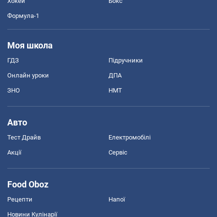
Хокей
Бокс
Формула-1
Моя школа
ГДЗ
Підручники
Онлайн уроки
ДПА
ЗНО
НМТ
Авто
Тест Драйв
Електромобілі
Акції
Сервіс
Food Oboz
Рецепти
Напої
Новини Кулінарії