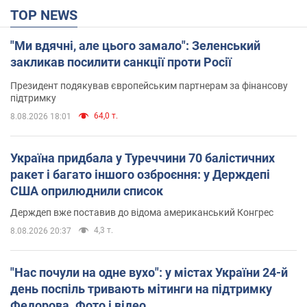
TOP NEWS
"Ми вдячні, але цього замало": Зеленський
закликав посилити санкції проти Росії
Президент подякував європейським партнерам за фінансову
підтримку
64,0 т.
8.08.2026 18:01
Україна придбала у Туреччини 70 балістичних
ракет і багато іншого озброєння: у Держдепі
США оприлюднили список
Держдеп вже поставив до відома американський Конгрес
4,3 т.
8.08.2026 20:37
"Нас почули на одне вухо": у містах України 24-й
день поспіль тривають мітинги на підтримку
Федорова. Фото і відео