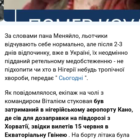
За словами пана Меняйло, льотчики
відчувають себе нормально, але після 2-3
днів відпочинку, вже в Україні, їх неодмінно
підданий ретельному медобстеженню - не
підхопити чи хто в Нігерії небудь тропічної
хвороби, передає "
Сьогодні
".
Як повідомлялося, екіпаж на чолі з
командиром Віталієм стуковая
був
затриманий в нігерійському аеропорту Кано,
де сів для дозаправки на півдорозі з
Хорватії, звідки вилетів 15 червня в
Екваторіальну Гвінею
. На борту літака була