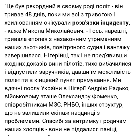
"Це був рекордний в своєму роді політ - він
тривав 48 днів, поки ми всі з тривогою і
хвилюванням очікували
розв'язки інциденту,
- каже Микола Миколайович. - І ось, нарешті,
тривала епопея з незаконним утриманням
наших льотчиків, повітряного судна і вантажу
завершилася. Нігерійці, так і не пред'явивши
жодних доказів вини пілотів, тихо вибачилися
і відпустили заручників, давши їм можливість
полетіти в кінцевий пункт прямування. Ми
вдячні послу України в Нігерії Андрію Радько,
військовому аташе Олександру Фоменко,
співробітникам МЗС, РНБО, інших структур,
що не залишили екіпаж наодинці з
проблемами. Спасибі за витримку і родичам
наших хлопців - вони не піддалися паніці,