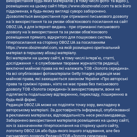
Використання будь-яких матеріалів ( в тому числі фото- та відео-),
розміщених на цьому сайті
https://www.obozrevatel.com
та всіх його
піддоменах, в будь-якому вигляді суворо заборонено.
Дозволяється використання при отриманні письмового дозволу
на їх використання та за умови обов'язкового посилання на сайт
OBOZ.UA, а для інтернет-видань - при отриманні письмового
дозволу на їх використання та за умови обов'язкового
розміщення прямого, відкритого для пошукових систем,
гіперпосилання на сторінку OBOZ.UA за посиланням
https://www.obozrevatel.com
, на якій розміщено оригінальний
матеріал в першому абзаці матеріалу.
Всі матеріали на цьому сайті, в тому числі інтерв’ю, статті,
дослідження – є службовими творами журналістів редакції,
виключні майнові права на які належать ТОВ «Золота середина».
На всі опубліковані фотоматеріали Getty Images редакція має
майнові права, які захищаються законом України «Про авторські
права та суміжні права», ніхто не має права без письмового
дозволу ТОВ «Золота середина» їх використовувати, вони не
підлягають подальшому відтворенню, перекладу, поширенню в
будь-якій формі.
Редакція OBOZ.UA може не поділяти точку зору, викладену в
авторському матеріалі. За достовірність інформації, опублікованої
в рекламних матеріалах, відповідальність несе рекламодавець.
Заборонено використання матеріалів розміщених на цьому сайті,
хоч із зазначенням гіперпосилання на сторінку цього сайту,
логотипу OBOZ.UA або будь-якого іншого згадування, але без
письмового дозволу Редакції/ТОВ «Золота середина»