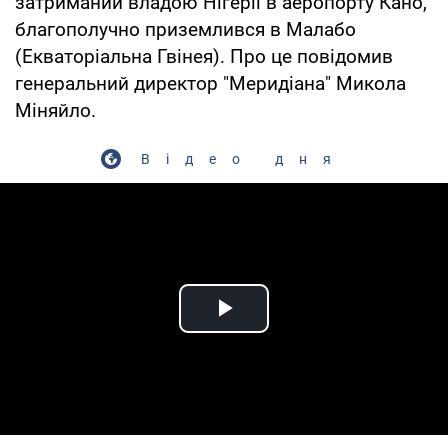
затриманий владою Нігерії в аеропорту Кано,
благополучно приземлився в Малабо
(Екваторіальна Гвінея). Про це повідомив
генеральний директор "Меридіана" Микола
Міняйло.
Відео дня
Play Video