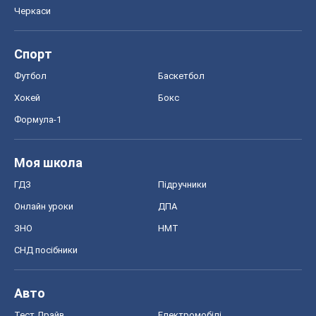
Черкаси
Спорт
Футбол
Баскетбол
Хокей
Бокс
Формула-1
Моя школа
ГДЗ
Підручники
Онлайн уроки
ДПА
ЗНО
НМТ
СНД посібники
Авто
Тест Драйв
Електромобілі