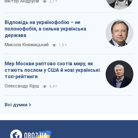
Віктор Андрусів
2,1 т.
Відповідь на українофобію – не
полонофобія, а сильна українська
держава
Микола Княжицький
1,5 т.
Мер Москви раптово схотів миру, як
стають послом у США й нові українські
топ-рейтинги
Олександр Кірш
6,4 т.
Всі думки