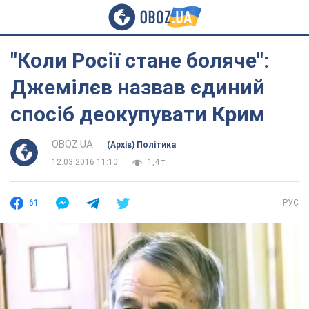
"Коли Росії стане боляче":
Джемілєв назвав єдиний
спосіб деокупувати Крим
OBOZ.UA
(Архів) Політика
12.03.2016 11:10
1,4 т.
61
РУС