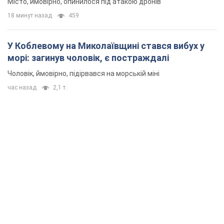
Місто, ймовірно, опинилося під атакою дронів
18 минут назад
459
У Коблевому на Миколаївщині стався вибух у
морі: загинув чоловік, є постраждалі
Чоловік, ймовірно, підірвався на морській міні
час назад
2,1 т.