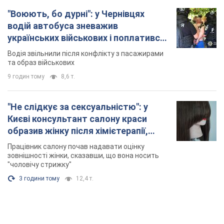
"Воюють, бо дурні": у Чернівцях
водій автобуса зневажив
українських військових і поплатився.
Відео
Водія звільнили після конфлікту з пасажирами
та образ військових
9 годин тому
8,6 т.
"Не слідкує за сексуальністю": у
Києві консультант салону краси
образив жінку після хімієтерапії,
розгорівся скандал. Фото
Працівник салону почав надавати оцінку
зовнішності жінки, сказавши, що вона носить
"чоловічу стрижку"
3 години тому
12,4 т.