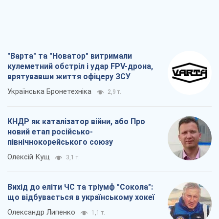
"Варта" та "Новатор" витримали
кулеметний обстріл і удар FPV-дрона,
врятувавши життя офіцеру ЗСУ
Українська Бронетехніка
2,9 т.
КНДР як каталізатор війни, або Про
новий етап російсько-
північнокорейського союзу
Олексій Кущ
3,1 т.
Вихід до еліти ЧС та тріумф "Сокола":
що відбувається в українському хокеї
Олександр Липенко
1,1 т.