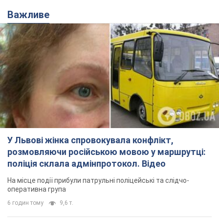
Важливе
У Львові жінка спровокувала конфлікт,
розмовляючи російською мовою у маршрутці:
поліція склала адмінпротокол. Відео
На місце події прибули патрульні поліцейські та слідчо-
оперативна група
6 годин тому
9,6 т.