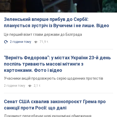
Зеленський вперше прибув до Сербії:
планується зустріч із Вучичем і не лише. Відео
Це перший візит глави держави до Бєлграда
2 години тому
71,9 т.
"Верніть Федорова": у містах України 23-й день
поспіль тривають масові мітинги з
картонками. Фото і відео
Учасники акцій продовжують серію щоденних протестів
2 години тому
2,1 т.
Сенат США схвалив законопроєкт Грема про
санкції проти Росії: що далі
Документ передбачає нові економічні обмеження