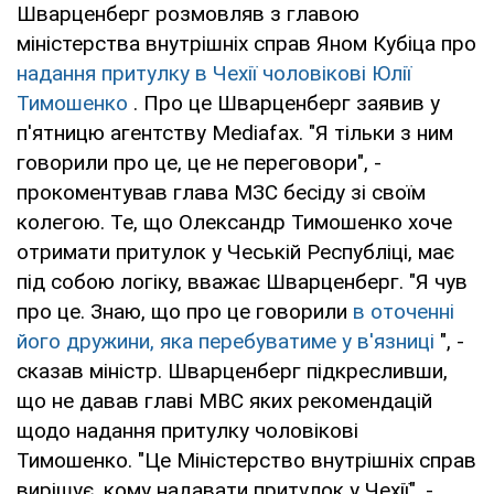
Шварценберг розмовляв з главою
міністерства внутрішніх справ Яном Кубіца про
надання притулку в Чехії чоловікові Юлії
Тимошенко
. Про це Шварценберг заявив у
п'ятницю агентству Mediafax. "Я тільки з ним
говорили про це, це не переговори", -
прокоментував глава МЗС бесіду зі своїм
колегою. Те, що Олександр Тимошенко хоче
отримати притулок у Чеській Республіці, має
під собою логіку, вважає Шварценберг. "Я чув
про це. Знаю, що про це говорили
в оточенні
його дружини, яка перебуватиме у в'язниці
", -
сказав міністр. Шварценберг підкресливши,
що не давав главі МВС яких рекомендацій
щодо надання притулку чоловікові
Тимошенко. "Це Міністерство внутрішніх справ
вирішує, кому надавати притулок у Чехії", -